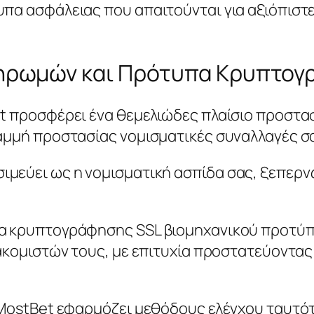
πα ασφάλειας που απαιτούνται για αξιόπιστ
ηρωμών και Πρότυπα Κρυπτογ
t προσφέρει ένα θεμελιώδες πλαίσιο προστα
αμμή προστασίας νομισματικές συναλλαγές σ
σιμεύει ως η νομισματική ασπίδα σας, ξεπερν
α κρυπτογράφησης SSL βιομηχανικού προτύπ
ακομιστών τους, με επιτυχία προστατεύοντα
 MostBet εφαρμόζει μεθόδους ελέγχου ταυτ