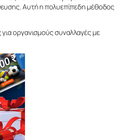
ευσης. Αυτή η πολυεπίπεδη μέθοδος
για οργανισμούς συναλλαγές με