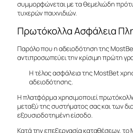
συμμορφώνεται με τα θεμελιώδη πρότυ
τυχερών παιχνιδιών.
Πρωτόκολλα Ασφάλεια Πλ
Παρόλο που η αδειοδότηση της MostBe
αντιπροσωπεύει την κρίσιμη πρώτη γρ
Η τέλος ασφάλεια της MostBet χρη
αδειοδότησης.
Η πλατφόρμα χρησιμοποιεί πρωτόκολλ
μεταξύ της συστήματος σας και των δι
εξουσιοδοτημένη είσοδο.
Κατά την επεξεργασία καταθέσεων, το