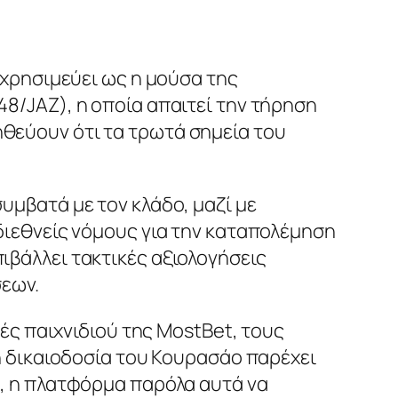
 χρησιμεύει ως η μούσα της
8/JAZ), η οποία απαιτεί την τήρηση
θεύουν ότι τα τρωτά σημεία του
μβατά με τον κλάδο, μαζί με
διεθνείς νόμους για την καταπολέμηση
βάλλει τακτικές αξιολογήσεις
σεων.
ές παιχνιδιού της MostBet, τους
η δικαιοδοσία του Κουρασάο παρέχει
, η πλατφόρμα παρόλα αυτά να