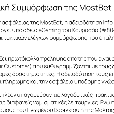
τική Συμμόρφωση της MostBet
 ασφάλειας της MostBet, η αδειοδότηση info
ργεί υπό άδεια eGaming του Κουρασάο (#804
ι τακτικών ελέγχων συμμόρφωσης που επαλη
ει πρωτόκολλα πρόληψης απάτης που είναι συ
r Customer) που ευθυγραμμίζονται με τους 
μες δραστηριότητες. Η αδειοδότησή τους επι
οι πληρωμής και την ασφάλεια υποδομής γνώ
πιπλέον υπαγορεύουν τις λογοδοτικές πρακτικ
ς διαφανείς νομισματικές λειτουργίες. Ενώ 
νόμους του Ηνωμένου Βασιλείου ή της Μάλτας