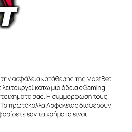
ε την ασφάλεια κατάθεσης της MostBet
 λειτουργεί κάτω μια άδεια eGaming
 στοιχήματα σας. Η συμμόρφωσή τους
; Τα πρωτόκολλα Ασφάλειας διαφέρουν
ασίσετε εάν τα χρήματά είναι