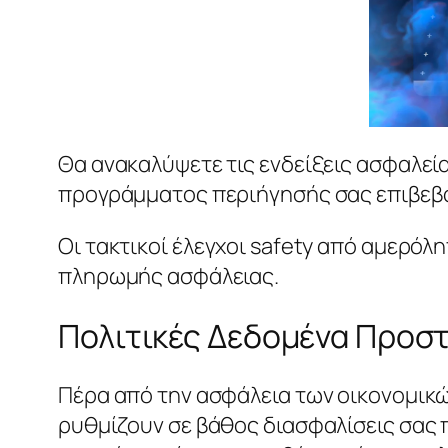
Θα ανακαλύψετε τις ενδείξεις ασφαλεί
προγράμματος περιήγησής σας επιβεβ
Οι τακτικοί έλεγχοι safety από αμερόλ
πληρωμής ασφάλειας.
Πολιτικές Δεδομένα Προσ
Πέρα από την ασφάλεια των οικονομικώ
ρυθμίζουν σε βάθος διασφαλίσεις σας