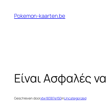
Ga
naar
Pokemon-kaarten.be
de
inhoud
Είναι Ασφαλές να
Geschreven door
xtw18387e150
in
Uncategorized