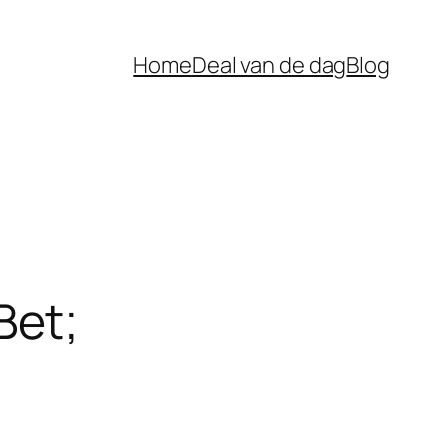
Home
Deal van de dag
Blog
Bet;