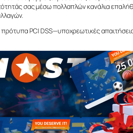
τότητάς σας μέσω πολλαπλών κανάλια επαλήθ
αλλαγών.
 πρότυπα PCI DSS—υποχρεωτικές απαιτήσεις 