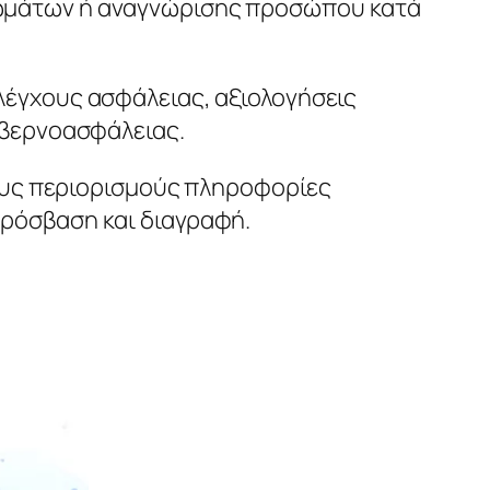
πωμάτων ή αναγνώρισης προσώπου κατά
λέγχους ασφάλειας, αξιολογήσεις
υβερνοασφάλειας.
τους περιορισμούς πληροφορίες
πρόσβαση και διαγραφή.