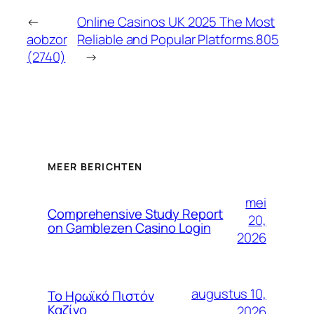
←
Online Casinos UK 2025 The Most
aobzor
Reliable and Popular Platforms.805
(2740)
→
MEER BERICHTEN
mei
Comprehensive Study Report
20,
on Gamblezen Casino Login
2026
augustus 10,
Το Ηρωϊκό Πιστόν
Καζίνο
2026