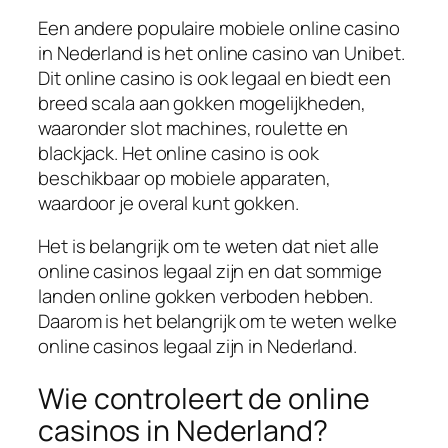
Een andere populaire mobiele online casino
in Nederland is het online casino van Unibet.
Dit online casino is ook legaal en biedt een
breed scala aan gokken mogelijkheden,
waaronder slot machines, roulette en
blackjack. Het online casino is ook
beschikbaar op mobiele apparaten,
waardoor je overal kunt gokken.
Het is belangrijk om te weten dat niet alle
online casinos legaal zijn en dat sommige
landen online gokken verboden hebben.
Daarom is het belangrijk om te weten welke
online casinos legaal zijn in Nederland.
Wie controleert de online
casinos in Nederland?