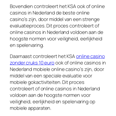
Bovendien controleert het KSA ook of online
casinos in Nederland de beste online
casino’s zijn, door middel van een strenge
evaluatieproces. Dit proces controleert of
online casinos in Nederland voldoen aan de
hoogste normen voor veiligheid, eerlijkheid
en spelervaring.
Daarnaast controleert het KSA
online casino
zonder cruks 10 euro
ook of online casinos in
Nederland mobiele online casino’s zijn, door
middel van een speciale evaluatie voor
mobiele gokactiviteiten. Dit proces
controleert of online casinos in Nederland
voldoen aan de hoogste normen voor
veiligheid, eerlijkheid en spelervaring op
mobiele apparaten.