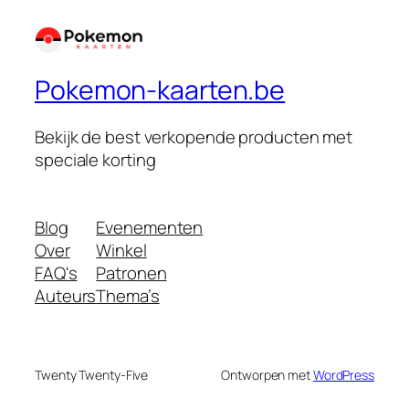
Pokemon-kaarten.be
Bekijk de best verkopende producten met
speciale korting
Blog
Evenementen
Over
Winkel
FAQ's
Patronen
Auteurs
Thema’s
Twenty Twenty-Five
Ontworpen met
WordPress