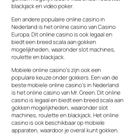
blackjack en video poker.
Een andere populaire online casino in
Nederland is het online casino van Casino
Europa. Dit online casino is ook legaal en
biedt een breed scala aan gokken
mogelijkheden, waaronder slot machines,
roulette en blackjack.
Mobiele online casino’s zijn ook een
populaire keuze onder gokkers. Een van de
beste mobiele online casino’s in Nederland
is het online casino van Mr. Green. Dit online
casino is legaal en biedt een breed scala aan
gokken mogelijkheden, waaronder slot
machines, roulette en blackjack. Het online
casino is ook beschikbaar op mobiele
apparaten, waardoor je overal kunt gokken.