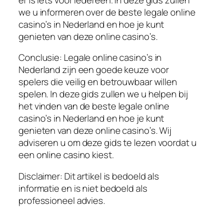
we u informeren over de beste legale online
casino’s in Nederland en hoe je kunt
genieten van deze online casino’s.
Conclusie: Legale online casino’s in
Nederland zijn een goede keuze voor
spelers die veilig en betrouwbaar willen
spelen. In deze gids zullen we u helpen bij
het vinden van de beste legale online
casino’s in Nederland en hoe je kunt
genieten van deze online casino’s. Wij
adviseren u om deze gids te lezen voordat u
een online casino kiest.
Disclaimer: Dit artikel is bedoeld als
informatie en is niet bedoeld als
professioneel advies.