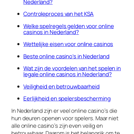
Nederland?
Controleproces van het KSA
Welke spelregels gelden voor online
casinos in Nederland?
Wettelijke eisen voor online casinos
Beste online casino’s in Nederland
Wat zijn de voordelen van het spelen in
legale online casinos in Nederland?
Veiligheid en betrouwbaarheid
Eerlijkheid en spelersbescherming
In Nederland zijn er veel online casino’s die
hun deuren openen voor spelers. Maar niet
alle online casino’s zijn even veilig en
betrouwbaar. Daarom is het belangrijk om te