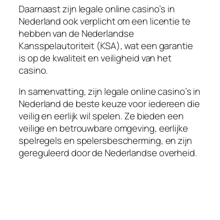
Daarnaast zijn legale online casino’s in
Nederland ook verplicht om een licentie te
hebben van de Nederlandse
Kansspelautoriteit (KSA), wat een garantie
is op de kwaliteit en veiligheid van het
casino.
In samenvatting, zijn legale online casino’s in
Nederland de beste keuze voor iedereen die
veilig en eerlijk wil spelen. Ze bieden een
veilige en betrouwbare omgeving, eerlijke
spelregels en spelersbescherming, en zijn
gereguleerd door de Nederlandse overheid.