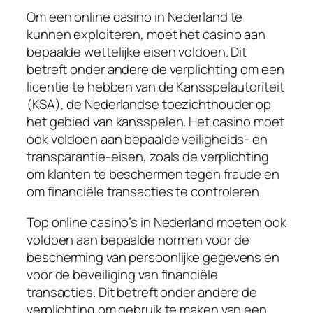
Om een online casino in Nederland te
kunnen exploiteren, moet het casino aan
bepaalde wettelijke eisen voldoen. Dit
betreft onder andere de verplichting om een
licentie te hebben van de Kansspelautoriteit
(KSA), de Nederlandse toezichthouder op
het gebied van kansspelen. Het casino moet
ook voldoen aan bepaalde veiligheids- en
transparantie-eisen, zoals de verplichting
om klanten te beschermen tegen fraude en
om financiële transacties te controleren.
Top online casino’s in Nederland moeten ook
voldoen aan bepaalde normen voor de
bescherming van persoonlijke gegevens en
voor de beveiliging van financiële
transacties. Dit betreft onder andere de
verplichting om gebruik te maken van een