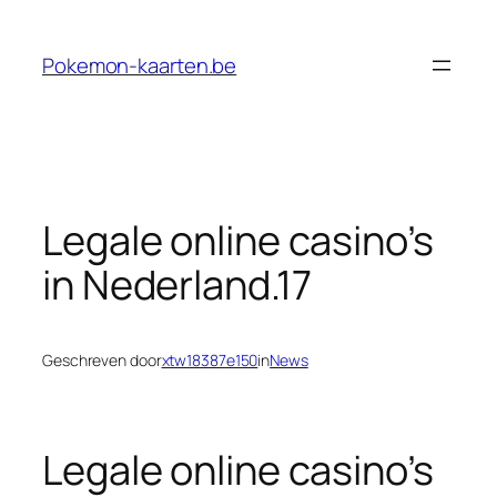
Ga
naar
Pokemon-kaarten.be
de
inhoud
Legale online casino’s
in Nederland.17
Geschreven door
xtw18387e150
in
News
Legale online casino’s