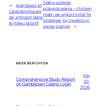
Odkryj potęgę
←
Avantages et
przewidywania – chicken
caractéristiques
road i jak wykorzystać tę
de Jintropin dans
strategię, by zwiększyć
le milieu sportif
swoje szanse
→
MEER BERICHTEN
mei
Comprehensive Study Report
20,
on Gamblezen Casino Login
2026