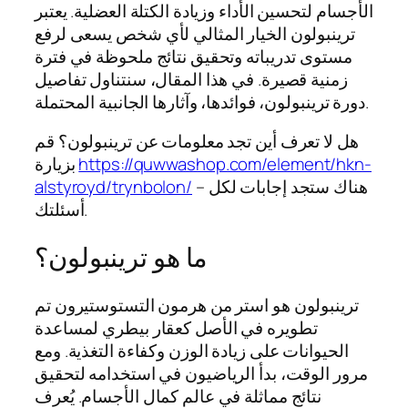
الأجسام لتحسين الأداء وزيادة الكتلة العضلية. يعتبر
ترينبولون الخيار المثالي لأي شخص يسعى لرفع
مستوى تدريباته وتحقيق نتائج ملحوظة في فترة
زمنية قصيرة. في هذا المقال، سنتناول تفاصيل
دورة ترينبولون، فوائدها، وآثارها الجانبية المحتملة.
هل لا تعرف أين تجد معلومات عن ترينبولون؟ قم
https://quwwashop.com/element/hkn-
بزيارة
– هناك ستجد إجابات لكل
alstyroyd/trynbolon/
أسئلتك.
ما هو ترينبولون؟
ترينبولون هو استر من هرمون التستوستيرون تم
تطويره في الأصل كعقار بيطري لمساعدة
الحيوانات على زيادة الوزن وكفاءة التغذية. ومع
مرور الوقت، بدأ الرياضيون في استخدامه لتحقيق
نتائج مماثلة في عالم كمال الأجسام. يُعرف