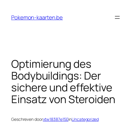
Ga
naar
Pokemon-kaarten.be
de
inhoud
Optimierung des
Bodybuildings: Der
sichere und effektive
Einsatz von Steroiden
Geschreven door
xtw18387e150
in
Uncategorized