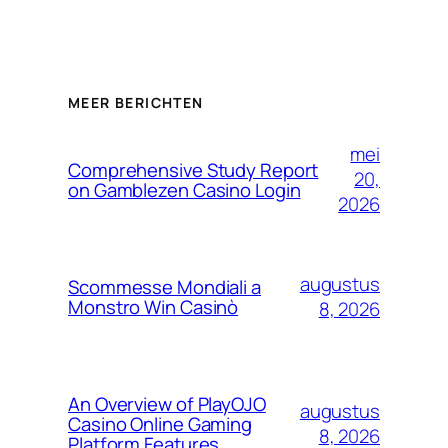
MEER BERICHTEN
mei
Comprehensive Study Report
20,
on Gamblezen Casino Login
2026
augustus
Scommesse Mondiali a
Monstro Win Casinò
8, 2026
An Overview of PlayOJO
augustus
Casino Online Gaming
8, 2026
Platform Features