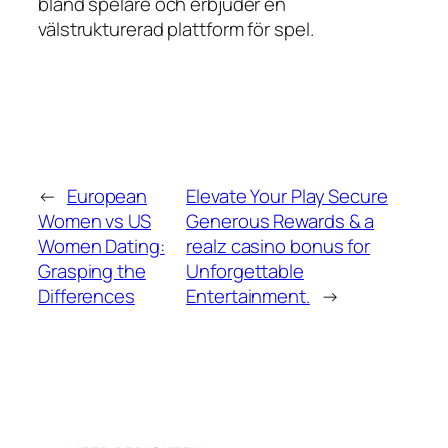
bland spelare och erbjuder en
välstrukturerad plattform för spel.
←
European
Elevate Your Play Secure
Women vs US
Generous Rewards & a
Women Dating:
realz casino bonus for
Grasping the
Unforgettable
Differences
Entertainment.
→