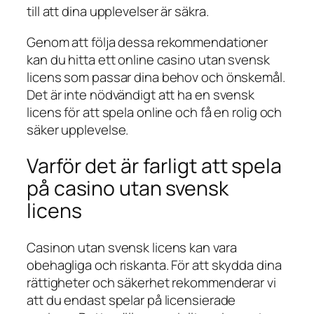
till att dina upplevelser är säkra.
Genom att följa dessa rekommendationer
kan du hitta ett online casino utan svensk
licens som passar dina behov och önskemål.
Det är inte nödvändigt att ha en svensk
licens för att spela online och få en rolig och
säker upplevelse.
Varför det är farligt att spela
på casino utan svensk
licens
Casinon utan svensk licens kan vara
obehagliga och riskanta. För att skydda dina
rättigheter och säkerhet rekommenderar vi
att du endast spelar på licensierade