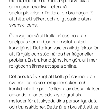
med kända och betrodda spelutvecklare
som garanterar kvaliteten på
spelupplevelsen. Detta är en bra början för
att hitta ett säkert och roligt casino utan
svensk licens.
Överväg också att kolla på casino utan
spelpaus som erbjuder en välutrustad
kundtjänst. Detta kan vara en viktig faktor för
att få hjälp och stöd när du har frågor eller
problem. En bra kundtjänst kan göra allt mer
roligt och säkrare att spela online.
Det är också viktigt att kolla på casino utan
svensk licens som erbjuder säkert och
konfidentiellt spel. De flesta av dessa platser
använder avancerade kryptografiska
metoder för att skydda dina personliga data
och transaktioner. Detta är en bra sätt att se