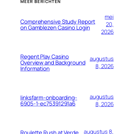
MEER BERICHTEN
mei
Comprehensive Study Report
20,
on Gamblezen Casino Login
2026
Regent Play Casino
augustus
Overview and Background
8, 2026
Information
augustus
linksfarm-onboarding-
6905-1-ec75391291a6
8, 2026
augustus 8,
Roulette Rush at Verde