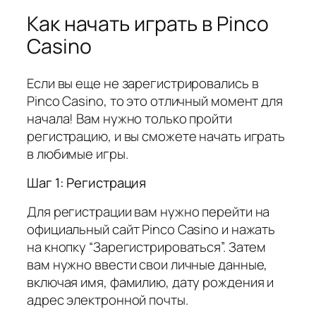
Как начать играть в Pinco
Casino
Если вы еще не зарегистрировались в
Pinco Casino, то это отличный момент для
начала! Вам нужно только пройти
регистрацию, и вы сможете начать играть
в любимые игры.
Шаг 1: Регистрация
Для регистрации вам нужно перейти на
официальный сайт Pinco Casino и нажать
на кнопку “Зарегистрироваться”. Затем
вам нужно ввести свои личные данные,
включая имя, фамилию, дату рождения и
адрес электронной почты.