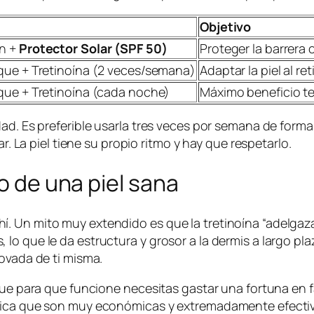
Objetivo
ón +
Protector Solar (SPF 50)
Proteger la barrera 
eque + Tretinoína (2 veces/semana)
Adaptar la piel al ret
que + Tretinoína (cada noche)
Máximo beneficio te
dad. Es preferible usarla tres veces por semana de form
ar. La piel tiene su propio ritmo y hay que respetarlo.
io de una piel sana
Un mito muy extendido es que la tretinoína “adelgaza” l
lo que le da estructura y grosor a la dermis a largo pl
novada de ti misma.
que para que funcione necesitas gastar una fortuna en fa
dica que son muy económicas y extremadamente efectivas