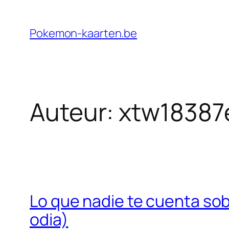
Ga
naar
Pokemon-kaarten.be
de
inhoud
Auteur:
xtw18387
Lo que nadie te cuenta sobr
odia)