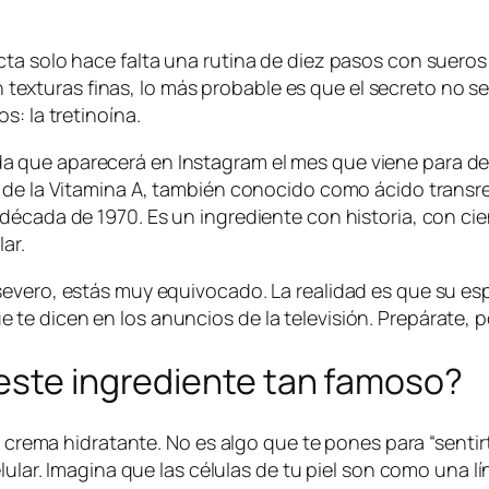
a solo hace falta una rutina de diez pasos con sueros c
 con texturas finas, lo más probable es que el secreto n
s: la tretinoína.
que aparecerá en Instagram el mes que viene para desa
o de la Vitamina A, también conocido como ácido transr
década de 1970. Es un ingrediente con historia, con cie
ar.
severo, estás muy equivocado. La realidad es que su e
e dicen en los anuncios de la televisión. Prepárate, po
 este ingrediente tan famoso?
na crema hidratante. No es algo que te pones para “sentir
elular. Imagina que las células de tu piel son como una