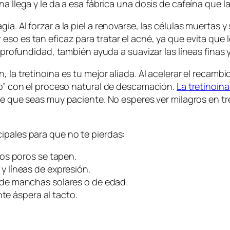
a llega y le da a esa fábrica una dosis de cafeína que la 
ia. Al forzar a la piel a renovarse, las células muertas
so es tan eficaz para tratar el acné, ya que evita que 
a profundidad, también ayuda a suavizar las líneas finas
, la tretinoína es tu mejor aliada. Al acelerar el reca
ndo” con el proceso natural de descamación.
La tretinoína
re que seas muy paciente. No esperes ver milagros en tr
ipales para que no te pierdas:
los poros se tapen.
y líneas de expresión.
 de manchas solares o de edad.
nte áspera al tacto.