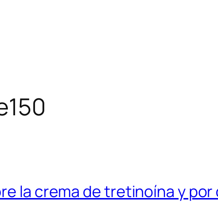
e150
e la crema de tretinoína y por q