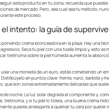
seguir este producto en tu zona, recuerda que puedes
ciones de mercado. Pero, sea cual sea tu método, nunc
durante este proceso.
 el intento: la guía de superviv
s poniendo crema bronceadora en la playa. Hay una técnic
 agresivos. Seca tu piel con una toalla limpia y, esto e
car tretinoína sobre la piel húmeda aumenta la absorci
as usar una moneda de un euro, estás cometiendo un err
Distribúyelo en puntos clave: frente, nariz, barbilla y m
ios, que son zonas extremadamente delicadas que suelen 
de noche. La luz solar degrada el componente y, como 
ue, tretinoína, y si tu piel lo tolera, una buena crema 
mente quieres arriesgarte a quemar tu cara por querer i