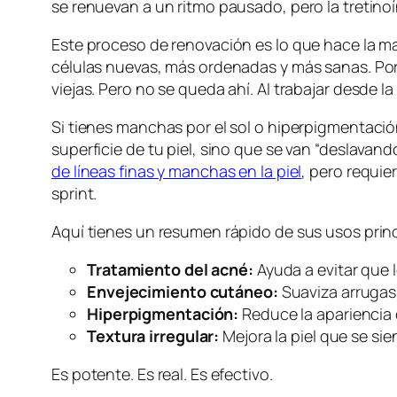
se renuevan a un ritmo pausado, pero la tretinoín
Este proceso de renovación es lo que hace la mag
células nuevas, más ordenadas y más sanas. Por e
viejas. Pero no se queda ahí. Al trabajar desde l
Si tienes manchas por el sol o hiperpigmentación
superficie de tu piel, sino que se van “deslava
de líneas finas y manchas en la piel
, pero requie
sprint.
Aquí tienes un resumen rápido de sus usos princ
Tratamiento del acné:
Ayuda a evitar que 
Envejecimiento cutáneo:
Suaviza arrugas 
Hiperpigmentación:
Reduce la apariencia
Textura irregular:
Mejora la piel que se sie
Es potente. Es real. Es efectivo.