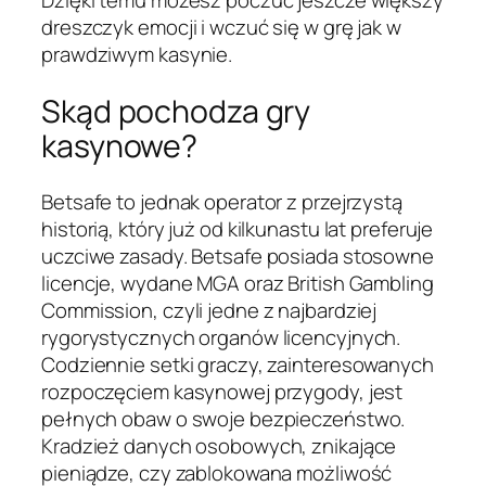
dreszczyk emocji i wczuć się w grę jak w
prawdziwym kasynie.
Skąd pochodza gry
kasynowe?
Betsafe to jednak operator z przejrzystą
historią, który już od kilkunastu lat preferuje
uczciwe zasady. Betsafe posiada stosowne
licencje, wydane MGA oraz British Gambling
Commission, czyli jedne z najbardziej
rygorystycznych organów licencyjnych.
Codziennie setki graczy, zainteresowanych
rozpoczęciem kasynowej przygody, jest
pełnych obaw o swoje bezpieczeństwo.
Kradzież danych osobowych, znikające
pieniądze, czy zablokowana możliwość