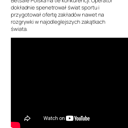
Betsafe Polska na tle konkurencji. Operator
dokładnie spenetrował świat sportu i
przygotował ofertę zakładów nawet na
rozgrywki w najodleglejszych zakątkach
świata.