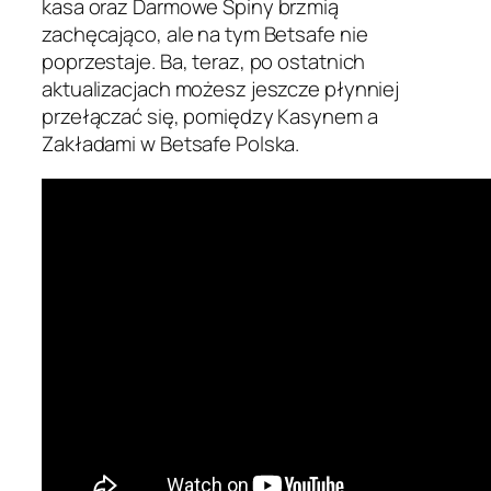
kasa oraz Darmowe Spiny brzmią
zachęcająco, ale na tym Betsafe nie
poprzestaje. Ba, teraz, po ostatnich
aktualizacjach możesz jeszcze płynniej
przełączać się, pomiędzy Kasynem a
Zakładami w Betsafe Polska.