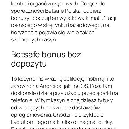
kontroli organów rządowych. Dołącz do
społeczności Betsafe Polska, odbierz
bonusy i poczuj ten wyjątkowy klimat. Z racji
rosnącego w siłę rynku hazardowego, na
horyzoncie pojawia się wiele takich
szemranych kasyn.
Betsafe bonus bez
depozytu
To kasyno ma własną aplikację mobilną, i to
zarówno na Androida, jak i na OS. Poza tym
doskonale działa przy użyciu przeglądarki na
telefonie. W tym kasynie znajdziesz tytuły
od wiodących na świecie dostawców
oprogramowania. Chodzi na przykład o
Evolution i jego marki albo o Pragmatic Play.
Dzięki temu możesz poczuć jeszcze większy