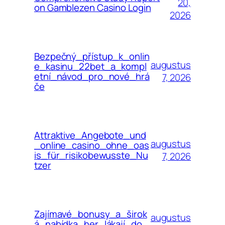
20,
on Gamblezen Casino Login
2026
Bezpečný_přístup_k_onlin
augustus
e_kasinu_22bet_a_kompl
etní_návod_pro_nové_hrá
7, 2026
če
Attraktive_Angebote_und
augustus
_online_casino_ohne_oas
is_für_risikobewusste_Nu
7, 2026
tzer
Zajímavé_bonusy_a_širok
augustus
á_nabídka_her_lákají_do_