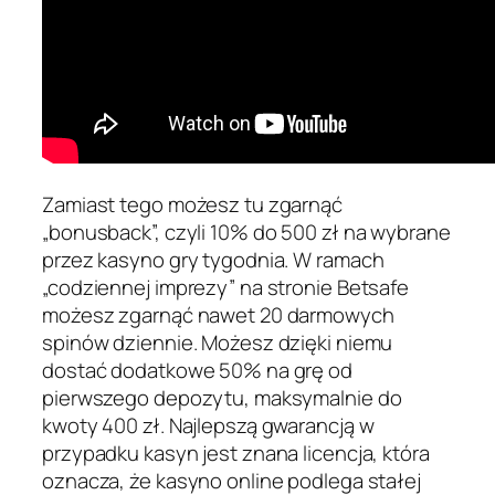
Zamiast tego możesz tu zgarnąć
„bonusback”, czyli 10% do 500 zł na wybrane
przez kasyno gry tygodnia. W ramach
„codziennej imprezy” na stronie Betsafe
możesz zgarnąć nawet 20 darmowych
spinów dziennie. Możesz dzięki niemu
dostać dodatkowe 50% na grę od
pierwszego depozytu, maksymalnie do
kwoty 400 zł. Najlepszą gwarancją w
przypadku kasyn jest znana licencja, która
oznacza, że kasyno online podlega stałej