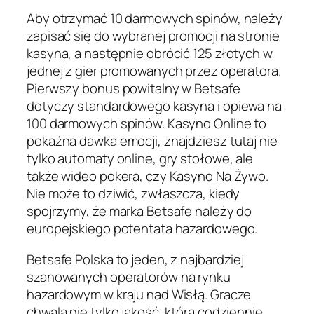
Aby otrzymać 10 darmowych spinów, należy
zapisać się do wybranej promocji na stronie
kasyna, a następnie obrócić 125 złotych w
jednej z gier promowanych przez operatora.
Pierwszy bonus powitalny w Betsafe
dotyczy standardowego kasyna i opiewa na
100 darmowych spinów. Kasyno Online to
pokaźna dawka emocji, znajdziesz tutaj nie
tylko automaty online, gry stołowe, ale
także wideo pokera, czy Kasyno Na Żywo.
Nie może to dziwić, zwłaszcza, kiedy
spojrzymy, że marka Betsafe należy do
europejskiego potentata hazardowego.
Betsafe Polska to jeden, z najbardziej
szanowanych operatorów na rynku
hazardowym w kraju nad Wisłą. Gracze
chwalą nie tylko jakość, którą codziennie