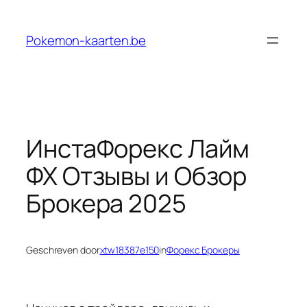
Ga
naar
Pokemon-kaarten.be
de
inhoud
ИнстаФорекс Лайм
ФХ Отзывы и Обзор
Брокера 2025
Geschreven door
xtw18387e150
in
Форекс Брокеры