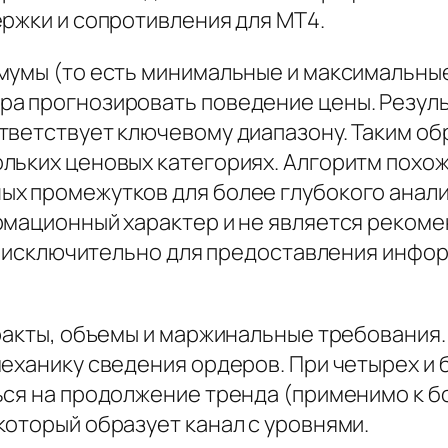
ержки и сопротивления для МТ4.
мумы (то есть минимальные и максимальные
ра прогнозировать поведение цены. Резул
тветствует ключевому диапазону. Таким об
льких ценовых категориях. Алгоритм похож
х промежутков для более глубокого анали
рмационный характер и не является рекоме
ан исключительно для предоставления инфо
ракты, объемы и маржинальные требования.
механику сведения ордеров. При четырех и
ься на продолжение тренда (применимо к 
который образует канал с уровнями.