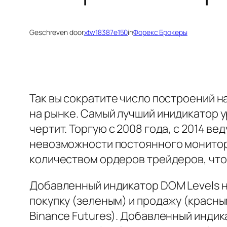
Geschreven door
xtw18387e150
in
Форекс Брокеры
Так вы сократите число построений н
на рынке. Самый лучший инидикатор у
чертит. Торгую с 2008 года, с 2014 ве
невозможности постоянного монитори
количеством ордеров трейдеров, что
Добавленный индикатор DOM Levels 
покупку (зеленым) и продажу (красны
Binance Futures). Добавленный индик