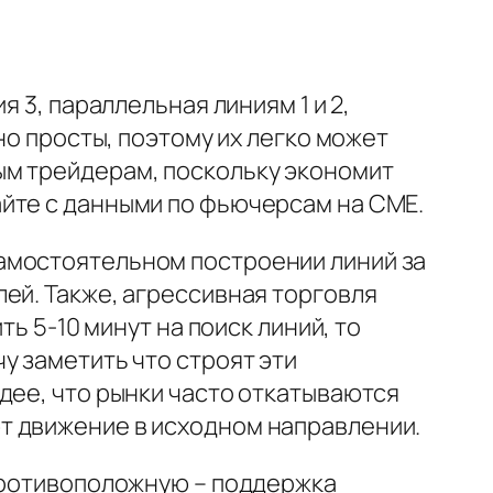
 3, параллельная линиям 1 и 2,
но просты, поэтому их легко может
ым трейдерам, поскольку экономит
айте с данными по фьючерсам на СМЕ.
амостоятельном построении линий за
ей. Также, агрессивная торговля
ь 5-10 минут на поиск линий, то
у заметить что строят эти
дее, что рынки часто откатываются
т движение в исходном направлении.
 противоположную – поддержка