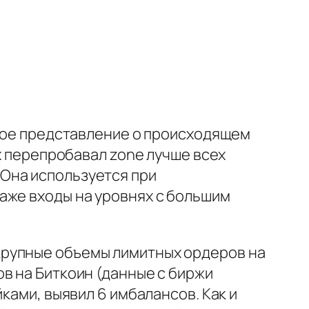
тное представление о происходящем
ых перепробавал zone лучше всех
. Она используется при
аже входы на уровнях с большим
крупные объемы лимитных ордеров на
в на Биткоин (данные с биржи
ками, выявил 6 имбалансов. Как и