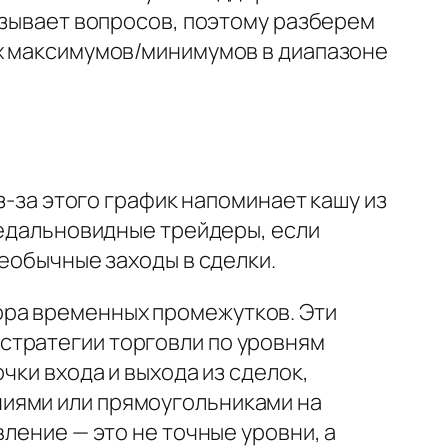
вызывает вопросов, поэтому разберем
ых максимумов/минимумов в диапазоне
з-за этого график напоминает кашу из
недальновидные трейдеры, если
необычные заходы в сделки.
ора временных промежутков. Эти
стратегии торговли по уровням
чки входа и выхода из сделок,
ниями или прямоугольниками на
ление — это не точные уровни, а