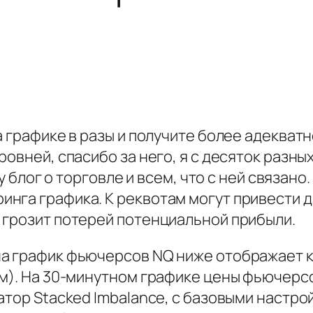
а графике в разы и получите более адеква
ровней, спасибо за него, я с десяток разн
ду блог о торговле и всем, что с ней связано
нга графика. К реквотам могут привести д
 грозит потерей потенциальной прибыли.
на график фьючерсов NQ ниже отображает 
м). На 30-минутном графике цены фьючерсо
атор Stacked Imbalance, c базовыми настрой