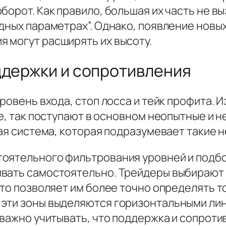
борот. Как правило, большая их часть не 
одных параметрах”. Однако, появление нов
 могут расширять их высоту.
ддержки и сопротивления
ровень входа, стоп лосса и тейк профита. И
же, так поступают в основном неопытные и 
вая система, которая подразумевает такие 
тоятельного фильтрования уровней и подб
вать самостоятельно. Трейдеры выбирают 
то позволяет им более точно определять то
 эти зоны выделяются горизонтальными ли
 важно учитывать, что поддержка и сопротив