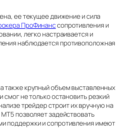
ена, ее текущее движение и сила
рокера ПроФинанс
сопротивления и
овании, легко настраивается и
вления наблюдается противоположная
 а также крупный объем выставленных
и смог не только остановить резкий
анализе трейдер строит их вручную на
и МТ5 позволяет задействовать
ями поддержки и сопротивления имеют