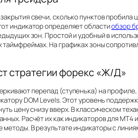
закрытия свечи, сколько пунктов пробила ц
тот индикатор определяет области
обзор б
едыдущих зон. Простой и удобный в использ
х таймфреймах. На графиках зоны сопроти
ест стратегии форекс «Ж/Д»
еркивают перепад (ступенька) на профиле,
икатору DOM Levels. Этот уровень поддержк
нуть цену снизу вверх. В классическом тех
нных. Расчёт их как индикаторов для МТ4 
 методы. В результате индикаторы с лини