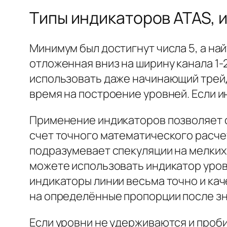
Типы индикаторов ATAS, 
Минимум был достигнут числа 5, а най
отложенная вниз на ширину канала 1-2
использовать даже начинающий трейд
время на построение уровней. Если 
Применение индикаторов позволяет с
счет точного математического расчет
подразумевает спекуляции на мелких Т
можете использовать индикатор уровн
индикаторы линии весьма точно и кач
на определённые пропорции после зн
Если уровни не удерживаются и проб