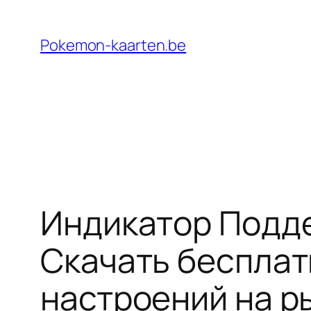
Ga
naar
Pokemon-kaarten.be
de
inhoud
Индикатор Подде
Скачать бесплат
настроений на р