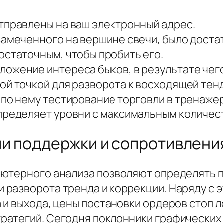
тправлены на ваш электронный адрес.
замеченного на вершине свечи, было достат
остаточным, чтобы пробить его.
ложение интереса быков, в результате чег
ой точкой для разворота к восходящей тен
 по нему тестирование торговли в тренажер
пределяет уровни с максимальным количес
ми поддержки и сопротивлени
ьютерного анализа позволяют определять 
разворота тренда и коррекции. Наряду с э
и выхода, цены постановки ордеров стоп лос
атегий. Сегодня поклонники графических 