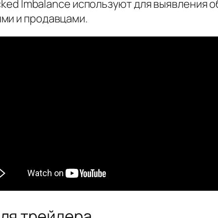
acked Imbalance используют для выявления 
ми и продавцами.
для трейдера