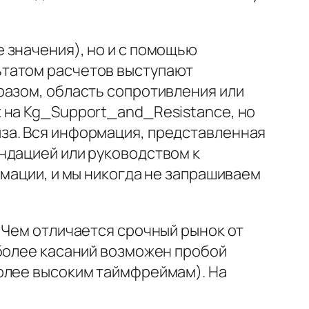
 значения), но и с помощью
ьтатом расчетов выступают
разом, область сопротивления или
 на Kg_Support_and_Resistance, но
за. Вся информация, представленная
ндацией или руководством к
рмации, и мы никогда не запрашиваем
 Чем отличается срочный рынок от
 более касаний возможен пробой
более высоким таймфреймам). На