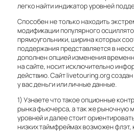
легко найти индикатор уровней подд
Способен не только находить экстре
модификации популярного осциллято
прямоугольники, ширина которых соо
поддержания представляется в неско
дополнен опцией изменения временны
на сайте, носит исключительно инфо
действию. Сайт livetouring.org созд
у вас деньги или личные данные.
1) Узнаете что такое опционные конт
рынка фьючерса, а так же рыночную 
уровней и далее стоит ориентироват
низких таймфреймах возможен флэт, 