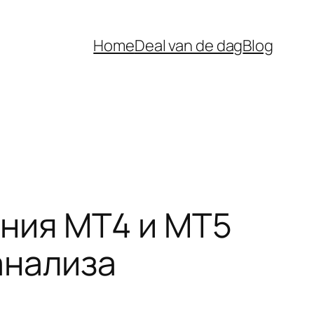
Home
Deal van de dag
Blog
ния MT4 и МТ5
анализа