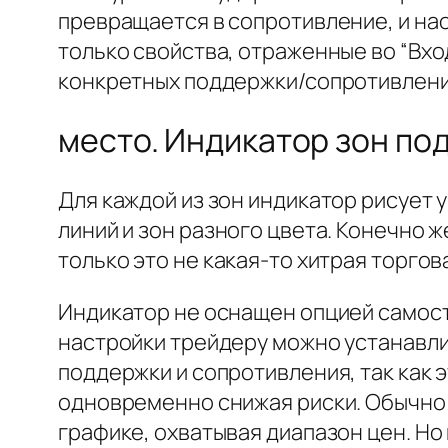
превращается в сопротивление, и нао
только свойства, отраженные во “Вх
конкретных поддержки/сопротивления
место. Индикатор зон по
Для каждой из зон индикатор рисует у
линий и зон разного цвета. Конечно 
только это не какая-то хитрая торго
Индикатор не оснащен опцией самос
настройки трейдеру можно устанавли
поддержки и сопротивления, так как э
одновременно снижая риски. Обычно
графике, охватывая диапазон цен. Но