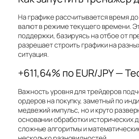
На графике рассчитывается время до 
валют в режиме текущего времени. Э
поддержки, базируясь на отбое от пр
разрешает строить графики на разны
ситуация.
+611,64% по EUR/JPY — Т
Важность уровня для трейдеров подч
ордеров на покупку, заметный по инд
медвежий импульс, но и круто развер
основании обработки исторических да
сложные алгоритмы и математические
несколько разновидностей.