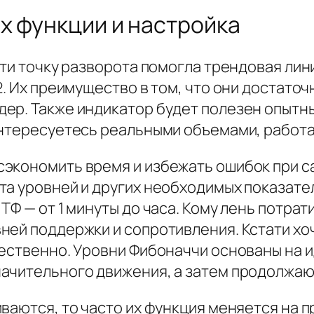
их функции и настройка
ти точку разворота помогла трендовая линия
. Их преимущество в том, что они достаточ
ер. Также индикатор будет полезен опытн
интересуетесь реальными объемами, работ
экономить время и избежать ошибок при с
а уровней и других необходимых показател
Ф — от 1 минуты до часа. Кому лень потратит
ей поддержки и сопротивления. Кстати хоч
ественно. Уровни Фибоначчи основаны на и
ачительного движения, а затем продолжаю
иваются, то часто их функция меняется на