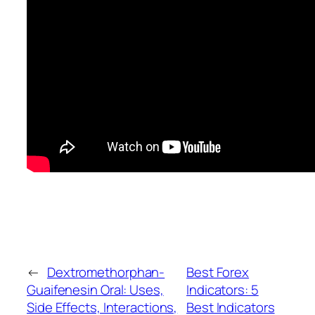
←
Dextromethorphan-
Best Forex
Guaifenesin Oral: Uses,
Indicators: 5
Side Effects, Interactions,
Best Indicators