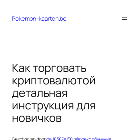
Ga
naar
Pokemon-kaarten.be
de
inhoud
Как торговать
криптовалютой
детальная
инструкция для
новичков
Geschreven door
xtw18387e150
in
Форекс обучение