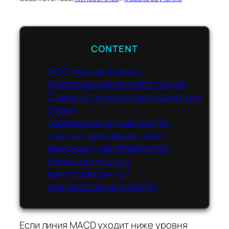
CONTENT
MEXC против Binance:
Всестороннее противостояние
Стакан котировок криптовалютной
биржи
Торговые инструменты для
опытных трейдеров, плохо
знакомых с криптовалютой
Какие риски есть в
криптотрейдинге?
Что такое линия тренда?
Если линия MACD уходит ниже уровня