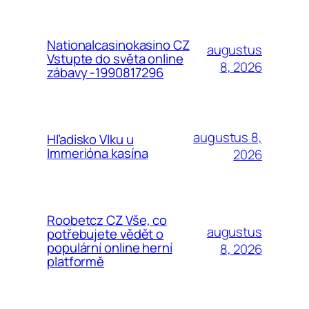
Nationalcasinokasino CZ
augustus
Vstupte do světa online
8, 2026
zábavy -1990817296
augustus 8,
Hľadisko Vlku u
Immerióna kasína
2026
Roobetcz CZ Vše, co
augustus
potřebujete vědět o
populární online herní
8, 2026
platformě