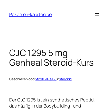
Ga
naar
Pokemon-kaarten.be
de
inhoud
CJC 1295 5 mg
Genheal Steroid-Kurs
Geschreven door
xtw18387e150
in
steroidd
Der CJC 1295 ist ein synthetisches Peptid,
das häufig in der Bodybuilding- und