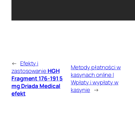
←
Efekty i
Metody płatności w
zastosowanie
HGH
kasynach online I
Fragment 176-191 5
Wpłaty i wypłaty w
mg Driada Medical
kasynie
→
efekt