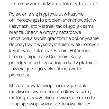
takimi nazwami jak Multi Lotek czy Totolotek.
Pojawienie się kryptowalut w kasynie
onlinerozwiązało problem anonimowości w
kasynach, który istniał tak długo jak sama
branża. Obecnie witryny hazardowe
umożliwiają swoim graczom na dokonywanie
depozytów z wykorzystaniem wielu różnych
kryptowalut takich jak Bitcoin, Ehtereum,
Litecoin, Ripple czy Dogecoin. Karty
przedpłacone to zasadniczo karty płatnicze
zawierające z góry określoną kwotę
pieniędzy .
Mają co prawda swoje minusy, jak brak
możliwości wypłacenia środków tą samą
metodą, czy wysokie prowizje, ale mimo to
znajdują swoje ważne zastosowanie. Jeśli