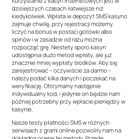
Korzystanie z kasyn internetowych jest w
dzisiejszych czasach łatwiejsze niż
kiedykolwiek. Wpłata w depozyt SMS kasyno
zajmuje chwilę, przy rejestracji możemy
liczyć na bonus w postaci gotówki albo
spinów i w zasadzie od razu można
rozpocząć grę. Niestety sporo kasyn
udostępnia dużo metod wpłaty, ale już
znacznie mniej wypłaty środków. Aby się
zarejestrować – oczywiście za darmo –
należy podać kilka danych i poczekać na
weryfikację. Otrzymamy następnie
indywidualny kod, i jedynie on będzie nam
później potrzebny przy wpłacie pieniędzy w
kasynie.
Nasze testy płatności SMS w różnych
serwisach z grami online pozwoliły nam na
dokładną ocenę tej metody. Przede