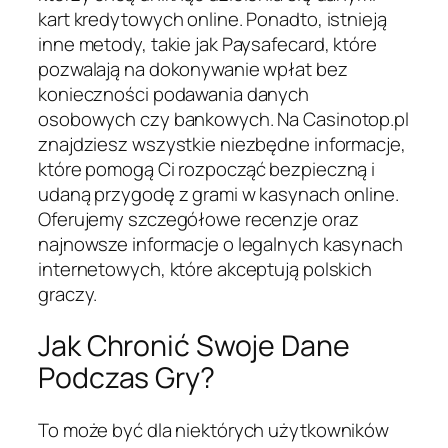
kart kredytowych online. Ponadto, istnieją
inne metody, takie jak Paysafecard, które
pozwalają na dokonywanie wpłat bez
konieczności podawania danych
osobowych czy bankowych. Na Casinotop.pl
znajdziesz wszystkie niezbędne informacje,
które pomogą Ci rozpocząć bezpieczną i
udaną przygodę z grami w kasynach online.
Oferujemy szczegółowe recenzje oraz
najnowsze informacje o legalnych kasynach
internetowych, które akceptują polskich
graczy.
Jak Chronić Swoje Dane
Podczas Gry?
To może być dla niektórych użytkowników