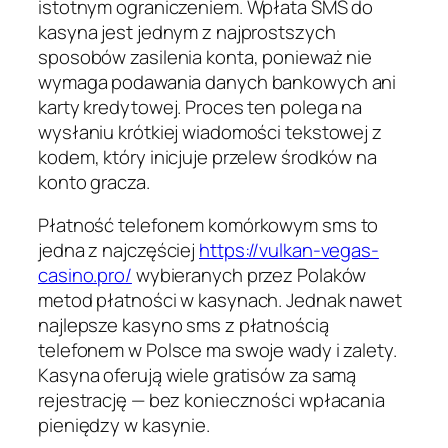
istotnym ograniczeniem. Wpłata SMS do
kasyna jest jednym z najprostszych
sposobów zasilenia konta, ponieważ nie
wymaga podawania danych bankowych ani
karty kredytowej. Proces ten polega na
wysłaniu krótkiej wiadomości tekstowej z
kodem, który inicjuje przelew środków na
konto gracza.
Płatność telefonem komórkowym sms to
jedna z najczęściej
https://vulkan-vegas-
casino.pro/
wybieranych przez Polaków
metod płatności w kasynach. Jednak nawet
najlepsze kasyno sms z płatnością
telefonem w Polsce ma swoje wady i zalety.
Kasyna oferują wiele gratisów za samą
rejestrację — bez konieczności wpłacania
pieniędzy w kasynie.