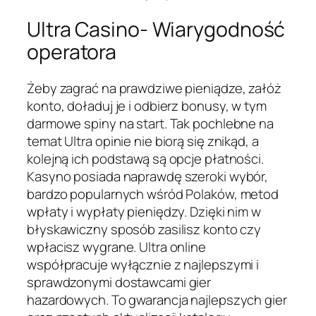
Ultra Casino- Wiarygodność
operatora
Żeby zagrać na prawdziwe pieniądze, załóż
konto, doładuj je i odbierz bonusy, w tym
darmowe spiny na start. Tak pochlebne na
temat Ultra opinie nie biorą się znikąd, a
kolejną ich podstawą są opcje płatności.
Kasyno posiada naprawdę szeroki wybór,
bardzo popularnych wśród Polaków, metod
wpłaty i wypłaty pieniędzy. Dzięki nim w
błyskawiczny sposób zasilisz konto czy
wpłacisz wygrane. Ultra online
współpracuje wyłącznie z najlepszymi i
sprawdzonymi dostawcami gier
hazardowych. To gwarancja najlepszych gier