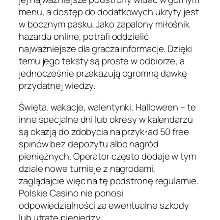
menu, a dostęp do dodatkowych ukryty jest
w bocznym pasku. Jako zapalony miłośnik
hazardu online, potrafi oddzielić
najważniejsze dla gracza informacje. Dzięki
temu jego teksty są proste w odbiorze, a
jednocześnie przekazują ogromną dawkę
przydatnej wiedzy.
Święta, wakacje, walentynki, Halloween – te
inne specjalne dni lub okresy w kalendarzu
są okazją do zdobycia na przykład 50 free
spinów bez depozytu albo nagród
pieniężnych. Operator często dodaje w tym
dziale nowe turnieje z nagrodami,
zaglądajcie więc na tę podstronę regularnie.
Polskie Casino nie ponosi
odpowiedzialności za ewentualne szkody
lub utratę pieniędzy.