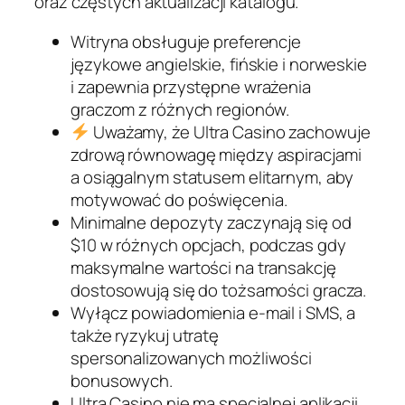
oraz częstych aktualizacji katalogu.
Witryna obsługuje preferencje
językowe angielskie, fińskie i norweskie
i zapewnia przystępne wrażenia
graczom z różnych regionów.
Uważamy, że Ultra Casino zachowuje
zdrową równowagę między aspiracjami
a osiągalnym statusem elitarnym, aby
motywować do poświęcenia.
Minimalne depozyty zaczynają się od
$10 w różnych opcjach, podczas gdy
maksymalne wartości na transakcję
dostosowują się do tożsamości gracza.
Wyłącz powiadomienia e-mail i SMS, a
także ryzykuj utratę
spersonalizowanych możliwości
bonusowych.
Ultra Casino nie ma specjalnej aplikacji