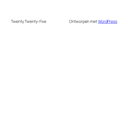
Twenty Twenty-Five
Ontworpen met
WordPress