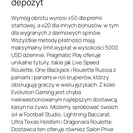
depozyt
Wymóg obrotu wynosi x50 dla premii
startowej, a x20 dla innych bonusów, w tym
dla wygranych z darmowych spinów.
Wszystkie metody płatności mają
maksymalny limit wypłat w wysokości 5000
USD dziennie. Pragmatic Play oferuje
unikalne tytuły, takie jak Live Speed
Roulette, One Blackjack i Roulette Russia z
paniami i panami w roli krupierów, którzy
obsługują graczy w wielu językach. Z kolei
Evolution Gaming jest chyba
niekwestionowanym najlepszym dostawcą
kasyn na żywo. Możemy spróbować swoich
sił w Football Studio, Lightning Baccarat,
Ultra Texas Hold’em i Dragonara Roulette.
Dostawca ten oferuje również Salon Prive