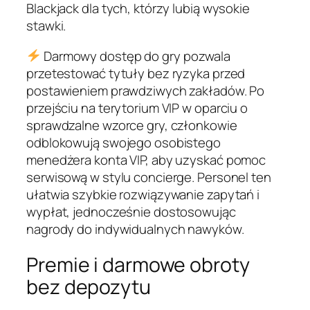
Blackjack dla tych, którzy lubią wysokie
stawki.
Darmowy dostęp do gry pozwala
przetestować tytuły bez ryzyka przed
postawieniem prawdziwych zakładów. Po
przejściu na terytorium VIP w oparciu o
sprawdzalne wzorce gry, członkowie
odblokowują swojego osobistego
menedżera konta VIP, aby uzyskać pomoc
serwisową w stylu concierge. Personel ten
ułatwia szybkie rozwiązywanie zapytań i
wypłat, jednocześnie dostosowując
nagrody do indywidualnych nawyków.
Premie i darmowe obroty
bez depozytu