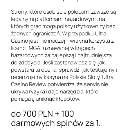
Strony, które osobiście polecam, zawsze są
legalnymi platformami hazardowymi, na
których grać mogą polscy użytkownicy bez
żadnych ograniczeń. W przypadku Ultra
Casino jest nie inaczej – witryna korzysta z
licencji MGA, uznawanej w kręgach
hazardowych za najlepszą i najtrudniejszą
do zdobycia. Jeśli zastanawiasz się, jak
powstała ta ocena, sprawdź, jak testujemy i
recenzujemy kasyna na Polskie Sloty. Ultra
Casino Review potwierdza, że serwis nie
ukrywa ryzyka i daje narzędzia, które
pomagają uniknąć kłopotów.
do 700 PLN + 100
darmowych spinów za 1.