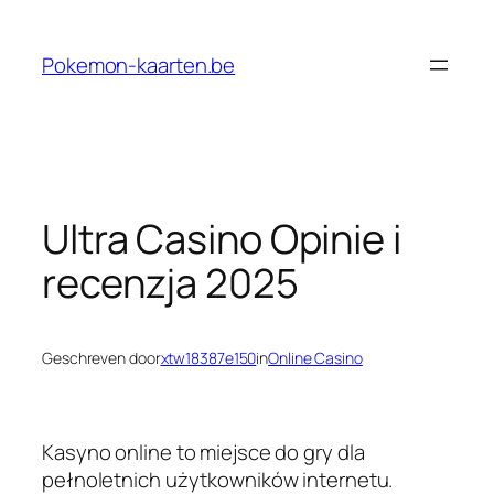
Ga
naar
Pokemon-kaarten.be
de
inhoud
Ultra Casino Opinie i
recenzja 2025
Geschreven door
xtw18387e150
in
Online Casino
Kasyno online to miejsce do gry dla
pełnoletnich użytkowników internetu.