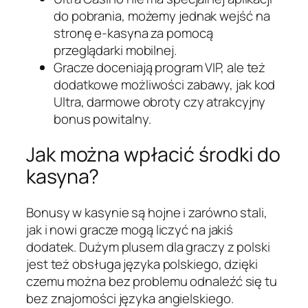
do pobrania, możemy jednak wejść na
stronę e-kasyna za pomocą
przeglądarki mobilnej.
Gracze doceniają program VIP, ale też
dodatkowe możliwości zabawy, jak kod
Ultra, darmowe obroty czy atrakcyjny
bonus powitalny.
Jak można wpłacić środki do
kasyna?
Bonusy w kasynie są hojne i zarówno stali,
jak i nowi gracze mogą liczyć na jakiś
dodatek. Dużym plusem dla graczy z polski
jest też obsługa języka polskiego, dzięki
czemu można bez problemu odnaleźć się tu
bez znajomości języka angielskiego.