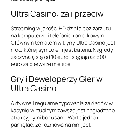
Ultra Casino: za i przeciw
Streaming w jakości HD działa bez zarzutu
na komputerze i telefonie komórkowym.
Głównym tematem witryny Ultra Casino jest
moc, której symbolem jest bateria. Nagrody
zaczynają się od 10 euro i sięgają aż 500
euro za pierwsze miejsce.
Gry i Deweloperzy Gier w
Ultra Casino
Aktywne i regularne typowania zakładów w
kasynie wirtualnym zawsze jest nagradzane
atrakcyjnymi bonusami. Warto jednak
pamiętać, że rozmowa na nim jest