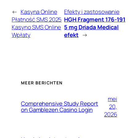
←
Kasyna Online
Efekty i zastosowanie
Płatność SMS 2025
HGH Fragment 176-191
Kasyno SMS Online
5 mg Driada Medical
Wpłaty
efekt
→
MEER BERICHTEN
mei
Comprehensive Study Report
20,
on Gamblezen Casino Login
2026