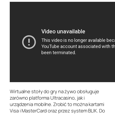
Wirtualne stoły do gry na żywo obsługuje
zarówno platforma Ultracasino, jak i
urządzenia mobilne. Zrobić to można kartami
Visa i MasterCard oraz przez system BLIK. Do