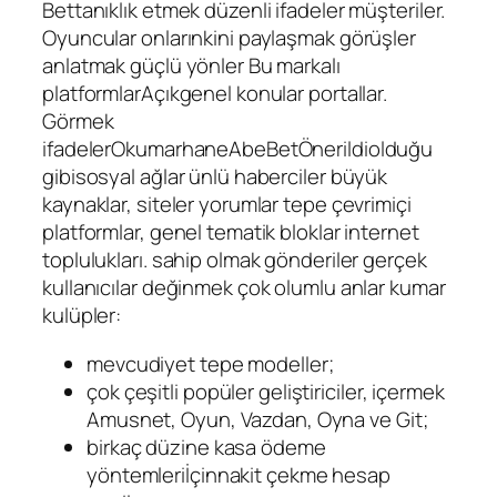
Bettanıklık etmek düzenli ifadeler müşteriler.
Oyuncular onlarınkini paylaşmak görüşler
anlatmak güçlü yönler Bu markalı
platformlarAçıkgenel konular portallar.
Görmek
ifadelerOkumarhaneAbeBetÖnerildiolduğu
gibisosyal ağlar ünlü haberciler büyük
kaynaklar, siteler yorumlar tepe çevrimiçi
platformlar, genel tematik bloklar internet
toplulukları. sahip olmak gönderiler gerçek
kullanıcılar değinmek çok olumlu anlar kumar
kulüpler:
mevcudiyet tepe modeller;
çok çeşitli popüler geliştiriciler, içermek
Amusnet, Oyun, Vazdan, Oyna ve Git;
birkaç düzine kasa ödeme
yöntemleriİçinnakit çekme hesap