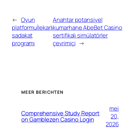
←
Oyun
Anahtar potansiyel
platformuİlekarlı
kumarhane AbeBet Casino
sadakat
sertifikalı simülatörler
programı
çevrimiçi
→
MEER BERICHTEN
mei
Comprehensive Study Report
20,
on Gamblezen Casino Login
2026