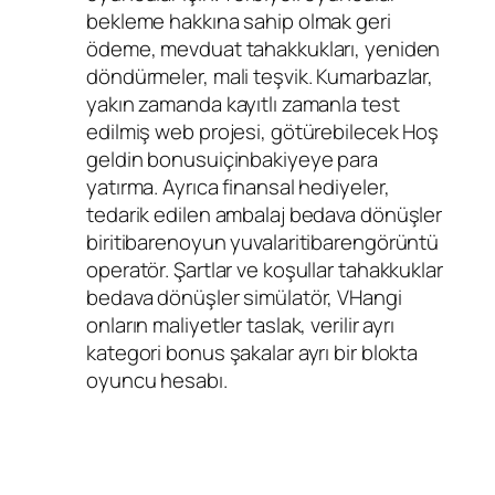
bekleme hakkına sahip olmak geri
ödeme, mevduat tahakkukları, yeniden
döndürmeler, mali teşvik. Kumarbazlar,
yakın zamanda kayıtlı zamanla test
edilmiş web projesi, götürebilecek Hoş
geldin bonusuiçinbakiyeye para
yatırma. Ayrıca finansal hediyeler,
tedarik edilen ambalaj bedava dönüşler
biritibarenoyun yuvalaritibarengörüntü
operatör. Şartlar ve koşullar tahakkuklar
bedava dönüşler simülatör, VHangi
onların maliyetler taslak, verilir ayrı
kategori bonus şakalar ayrı bir blokta
oyuncu hesabı.