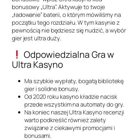
bonusowy „Ultra”. Aktywuje to twoje
„ładowanie” baterii, o którym mówiliśmy na
początku tego rozdziału. W tym kasynie z
pewnością nie będziesz się nudzić, a wybór
gier jest ultra duży.
Odpowiedzialna Gra w
Ultra Kasyno
Ma szybkie wypłaty, bogatą bibliotekę
gier i solidne bonusy.
Od 2020 roku kasyno kładzie nacisk
przede wszystkim na automaty do gry.
Na koniec naszej Ultra Kasyno recenzji
warto podkreślić również zalety
związane z ciekawymi promocjami i
bonusami.