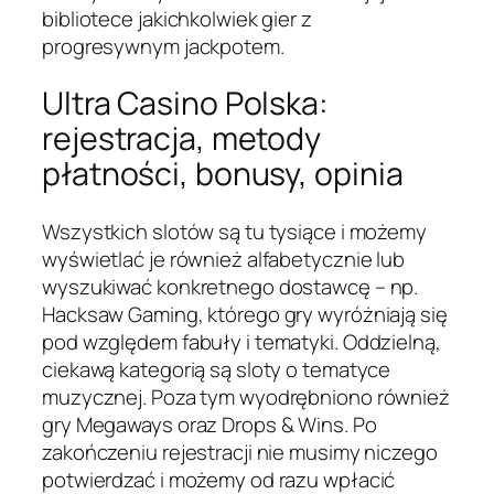
bibliotece jakichkolwiek gier z
progresywnym jackpotem.
Ultra Casino Polska:
rejestracja, metody
płatności, bonusy, opinia
Wszystkich slotów są tu tysiące i możemy
wyświetlać je również alfabetycznie lub
wyszukiwać konkretnego dostawcę – np.
Hacksaw Gaming, którego gry wyróżniają się
pod względem fabuły i tematyki. Oddzielną,
ciekawą kategorią są sloty o tematyce
muzycznej. Poza tym wyodrębniono również
gry Megaways oraz Drops & Wins. Po
zakończeniu rejestracji nie musimy niczego
potwierdzać i możemy od razu wpłacić