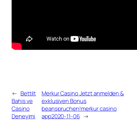
←
Bettilt
Merkur Casino Jetzt anmelden &
Bahis ve
exklusiven Bonus
Casino
beanspruchen!merkur casino
Deneyimi
app2020-11-06
→