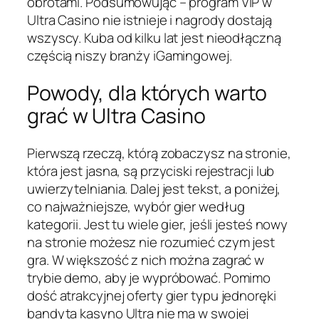
obrotami. Podsumowując – program VIP w
Ultra Casino nie istnieje i nagrody dostają
wszyscy. Kuba od kilku lat jest nieodłączną
częścią niszy branży iGamingowej.
Powody, dla których warto
grać w Ultra Casino
Pierwszą rzeczą, którą zobaczysz na stronie,
która jest jasna, są przyciski rejestracji lub
uwierzytelniania. Dalej jest tekst, a poniżej,
co najważniejsze, wybór gier według
kategorii. Jest tu wiele gier, jeśli jesteś nowy
na stronie możesz nie rozumieć czym jest
gra. W większość z nich można zagrać w
trybie demo, aby je wypróbować. Pomimo
dość atrakcyjnej oferty gier typu jednoręki
bandyta kasyno Ultra nie ma w swojej