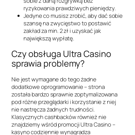
sobie z daną rozgrywką bez
ryzykowania prawdziwych pieniędzy.
Jedyne co musisz zrobić, aby dać sobie
szansę na zwycięstwo to postawić
zakład za min. 2 zł i uzyskać jak
największą wypłatę.
Czy obsługa Ultra Casino
sprawia problemy?
Nie jest wymagane do tego żadne
dodatkowe oprogramowanie – strona
została bardzo sprawnie zoptymalizowana
pod różne przeglądarki i korzystanie z niej
nie nastręcza żadnych trudności.
Klasycznych cashbacków również nie
znajdziemy wśród promocji Ultra Casino –
kasyno codziennie wynagradza