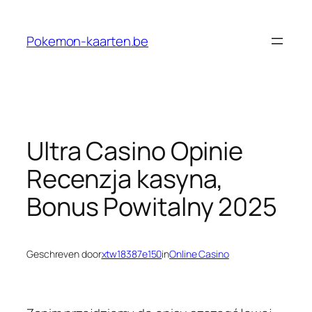
Ga
naar
Pokemon-kaarten.be
de
inhoud
Ultra Casino Opinie
Recenzja kasyna,
Bonus Powitalny 2025
Geschreven door
xtw18387e150
in
Online Casino