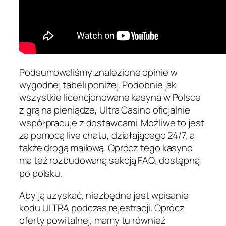
Podsumowaliśmy znalezione opinie w
wygodnej tabeli poniżej. Podobnie jak
wszystkie licencjonowane kasyna w Polsce
z grą na pieniądze, Ultra Casino oficjalnie
współpracuje z dostawcami. Możliwe to jest
za pomocą live chatu, działającego 24/7, a
także drogą mailową. Oprócz tego kasyno
ma też rozbudowaną sekcją FAQ, dostępną
po polsku.
Aby ją uzyskać, niezbędne jest wpisanie
kodu ULTRA podczas rejestracji. Oprócz
oferty powitalnej, mamy tu również