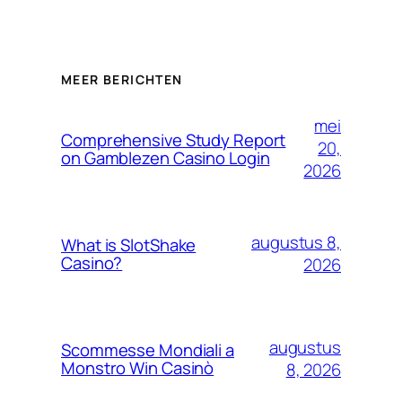
MEER BERICHTEN
mei
Comprehensive Study Report
20,
on Gamblezen Casino Login
2026
augustus 8,
What is SlotShake
Casino?
2026
augustus
Scommesse Mondiali a
Monstro Win Casinò
8, 2026