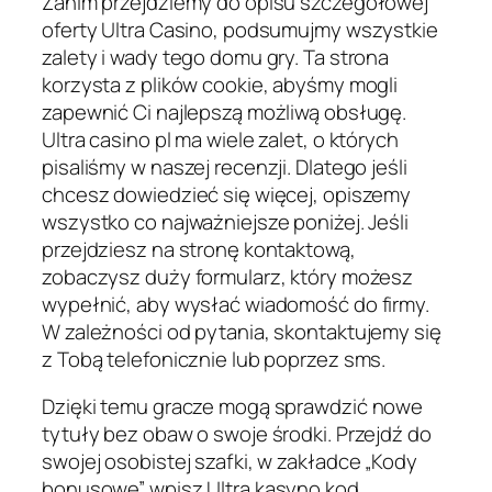
Zanim przejdziemy do opisu szczegółowej
oferty Ultra Casino, podsumujmy wszystkie
zalety i wady tego domu gry. Ta strona
korzysta z plików cookie, abyśmy mogli
zapewnić Ci najlepszą możliwą obsługę.
Ultra casino pl ma wiele zalet, o których
pisaliśmy w naszej recenzji. Dlatego jeśli
chcesz dowiedzieć się więcej, opiszemy
wszystko co najważniejsze poniżej. Jeśli
przejdziesz na stronę kontaktową,
zobaczysz duży formularz, który możesz
wypełnić, aby wysłać wiadomość do firmy.
W zależności od pytania, skontaktujemy się
z Tobą telefonicznie lub poprzez sms.
Dzięki temu gracze mogą sprawdzić nowe
tytuły bez obaw o swoje środki. Przejdź do
swojej osobistej szafki, w zakładce „Kody
bonusowe” wpisz Ultra kasyno kod