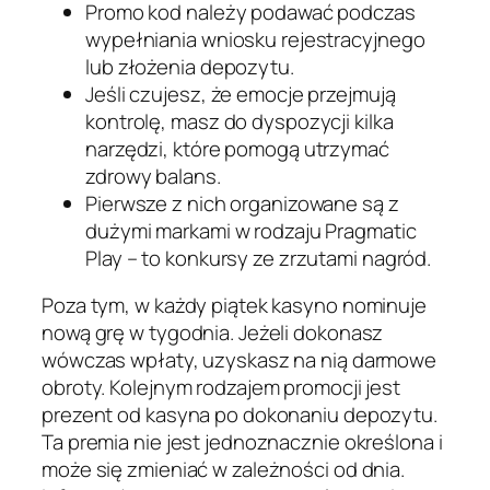
Promo kod należy podawać podczas
wypełniania wniosku rejestracyjnego
lub złożenia depozytu.
Jeśli czujesz, że emocje przejmują
kontrolę, masz do dyspozycji kilka
narzędzi, które pomogą utrzymać
zdrowy balans.
Pierwsze z nich organizowane są z
dużymi markami w rodzaju Pragmatic
Play – to konkursy ze zrzutami nagród.
Poza tym, w każdy piątek kasyno nominuje
nową grę w tygodnia. Jeżeli dokonasz
wówczas wpłaty, uzyskasz na nią darmowe
obroty. Kolejnym rodzajem promocji jest
prezent od kasyna po dokonaniu depozytu.
Ta premia nie jest jednoznacznie określona i
może się zmieniać w zależności od dnia.