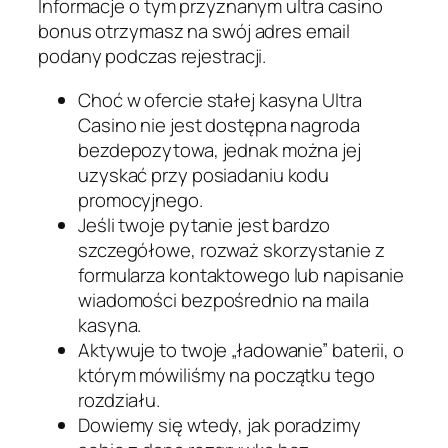
Informacje o tym przyznanym ultra casino
bonus otrzymasz na swój adres email
podany podczas rejestracji.
Choć w ofercie stałej kasyna Ultra
Casino nie jest dostępna nagroda
bezdepozytowa, jednak można jej
uzyskać przy posiadaniu kodu
promocyjnego.
Jeśli twoje pytanie jest bardzo
szczegółowe, rozważ skorzystanie z
formularza kontaktowego lub napisanie
wiadomości bezpośrednio na maila
kasyna.
Aktywuje to twoje „ładowanie” baterii, o
którym mówiliśmy na początku tego
rozdziału.
Dowiemy się wtedy, jak poradzimy