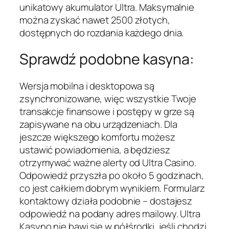
unikatowy akumulator Ultra. Maksymalnie
można zyskać nawet 2500 złotych,
dostępnych do rozdania każdego dnia.
Sprawdź podobne kasyna:
Wersja mobilna i desktopowa są
zsynchronizowane, więc wszystkie Twoje
transakcje finansowe i postępy w grze są
zapisywane na obu urządzeniach. Dla
jeszcze większego komfortu możesz
ustawić powiadomienia, a będziesz
otrzymywać ważne alerty od Ultra Casino.
Odpowiedź przyszła po około 5 godzinach,
co jest całkiem dobrym wynikiem. Formularz
kontaktowy działa podobnie – dostajesz
odpowiedź na podany adres mailowy. Ultra
Kasyno nie bawi się w półśrodki, jeśli chodzi