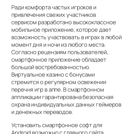
Ради комфорта частых игроков и
привлечения свежих участников
сервисом разработано высококлассное
мобильное приложение, которое дает
возможность участвовать в играх в любой
момент дня и ночи из любого места.
Согласно рецензиям пользователей,
смартфонное приложение обладает
большой востребованностью.
Виртуальное казино с бонусами
стремится о регулярном освежении
перечня игр в аппе. В смартфонном
аппликации гарантирована безопасная
охрана индивидуальных данных геймеров
и денежных переводов.
Установить смартфонное софт для
Android возможно с главного сайта