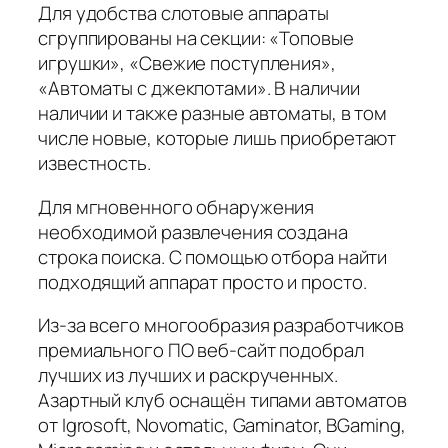
Для удобства слотовые аппараты
сгруппированы на секции: «Топовые
игрушки», «Свежие поступления»,
«Автоматы с джекпотами». В наличии
наличии и также разные автоматы, в том
числе новые, которые лишь приобретают
известность.
Для мгновенного обнаружения
необходимой развлечения создана
строка поиска. С помощью отбора найти
подходящий аппарат просто и просто.
Из-за всего многообразия разработчиков
премиального ПО веб-сайт подобрал
лучших из лучших и раскрученных.
Азартный клуб оснащён типами автоматов
от Igrosoft, Novomatic, Gaminator, BGaming,