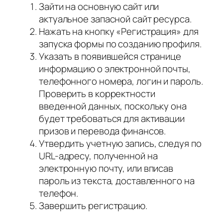
Зайти на основную сайт или
актуальное запасной сайт ресурса.
Нажать на кнопку «Регистрация» для
запуска формы по созданию профиля.
Указать в появившейся странице
информацию о электронной почты,
телефонного номера, логин и пароль.
Проверить в корректности
введенной данных, поскольку она
будет требоваться для активации
призов и перевода финансов.
Утвердить учетную запись, следуя по
URL-адресу, полученной на
электронную почту, или вписав
пароль из текста, доставленного на
телефон.
Завершить регистрацию.