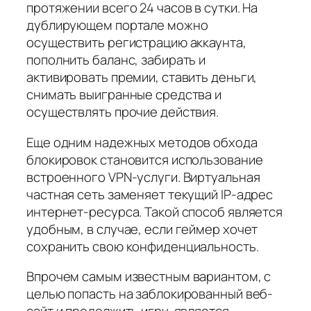
протяжении всего 24 часов в сутки. На
дублирующем портале можно
осуществить регистрацию аккаунта,
пополнить баланс, забирать и
активировать премии, ставить деньги,
снимать выигранные средства и
осуществлять прочие действия.
Еще одним надежных методов обхода
блокировок становится использование
встроенного VPN-услуги. Виртуальная
частная сеть заменяет текущий IP-адрес
интернет-ресурса. Такой способ является
удобным, в случае, если геймер хочет
сохранить свою конфиденциальность.
Впрочем самым известным вариантом, с
целью попасть на заблокированный веб-