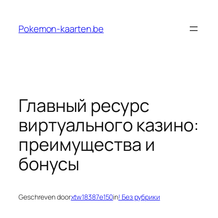
Ga
naar
Pokemon-kaarten.be
de
inhoud
Главный ресурс
виртуального казино:
преимущества и
бонусы
Geschreven door
xtw18387e150
in
! Без рубрики