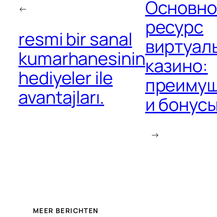
Основно
←
ресурс
resmi bir sanal
виртуал
kumarhanesinin
казино:
hediyeler ile
преимущ
avantajları.
и бонус
→
MEER BERICHTEN