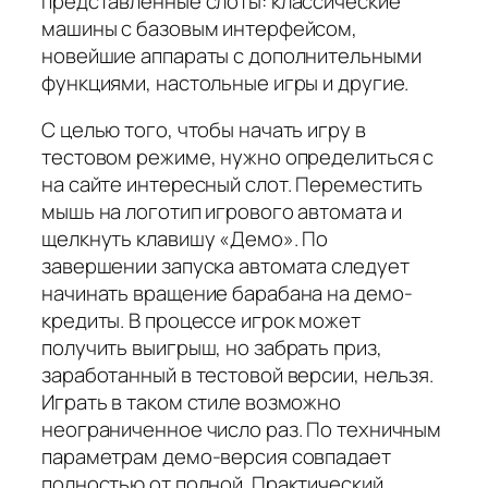
представленные слоты: классические
машины с базовым интерфейсом,
новейшие аппараты с дополнительными
функциями, настольные игры и другие.
С целью того, чтобы начать игру в
тестовом режиме, нужно определиться с
на сайте интересный слот. Переместить
мышь на логотип игрового автомата и
щелкнуть клавишу «Демо». По
завершении запуска автомата следует
начинать вращение барабана на демо-
кредиты. В процессе игрок может
получить выигрыш, но забрать приз,
заработанный в тестовой версии, нельзя.
Играть в таком стиле возможно
неограниченное число раз. По техничным
параметрам демо-версия совпадает
полностью от полной. Практический