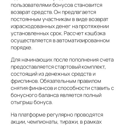
пользователями бонусов становится
возврат средств. Он предлагается
постоянным участникам в виде возврат
израсходованных денег на протяжении
установленных срок. Рассчет кэшбэка
осуществляется в автоматизированном
порядке.
Для начинающих после пополнения счета
предоставляется стартовый комплект,
состоящий из денежных средств и
фриспинов. Обязательным правилом
снятия финансов и способности ставить с
бонусного баланса является полный
отыгрыш бонуса.
На платформе регулярно проводятся
акции, чемпионаты, тиражи, в рамках