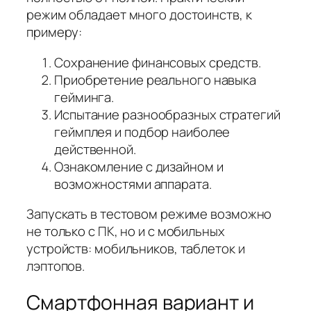
режим обладает много достоинств, к
примеру:
Сохранение финансовых средств.
Приобретение реального навыка
гейминга.
Испытание разнообразных стратегий
геймплея и подбор наиболее
действенной.
Ознакомление с дизайном и
возможностями аппарата.
Запускать в тестовом режиме возможно
не только с ПК, но и с мобильных
устройств: мобильников, таблеток и
лэптопов.
Смартфонная вариант и