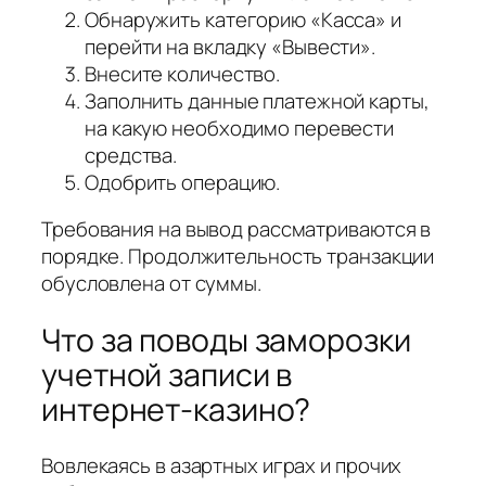
Обнаружить категорию «Касса» и
перейти на вкладку «Вывести».
Внесите количество.
Заполнить данные платежной карты,
на какую необходимо перевести
средства.
Одобрить операцию.
Требования на вывод рассматриваются в
порядке. Продолжительность транзакции
обусловлена от суммы.
Что за поводы заморозки
учетной записи в
интернет-казино?
Вовлекаясь в азартных играх и прочих