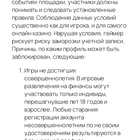
событиях площадки, участники должны
понимать и следовать установленные
правила. Соблюдение данных условий
существенно как для игрока, и для самого
онлайн казино. Нарушая условия, геймер
рискует риску заморозки учетной записи.
Причины, по каким профиль может быть
заблокирован, следующие:
Игры не достигших
совершеннолетия. В игровые
развлечения на финансы могут
участвовать только индивиды,
перешагнувшие лет 18 годов и
взрослее. Любые старания
регистрации аккаунта
несовершеннолетним по не своим
удостоверениям результируются в