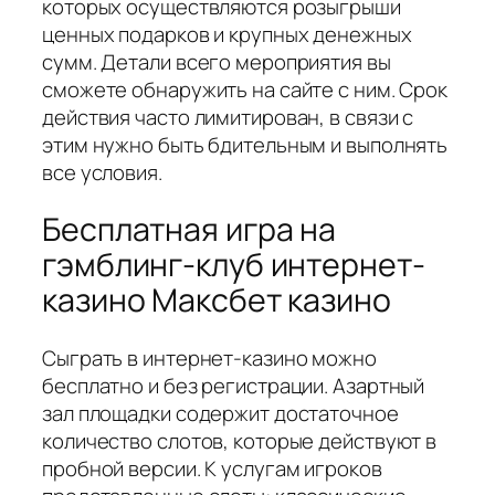
которых осуществляются розыгрыши
ценных подарков и крупных денежных
сумм. Детали всего мероприятия вы
сможете обнаружить на сайте с ним. Срок
действия часто лимитирован, в связи с
этим нужно быть бдительным и выполнять
все условия.
Бесплатная игра на
гэмблинг-клуб интернет-
казино Максбет казино
Сыграть в интернет-казино можно
бесплатно и без регистрации. Азартный
зал площадки содержит достаточное
количество слотов, которые действуют в
пробной версии. К услугам игроков