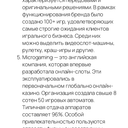
оригинальными решениями. В рамках
функционирования бренда было
создано 100+ игр, удовлетворяющих
самые строгие ожидания клиентов
игрального бизнеса. Среди них
можно выделить видеослот-машины,
рулетку, краш-игры и другие.
Microgaming — это английская
компания, которая впервые
разработала онлайн-слоты. Эти
эксплуатировались в
первоначальном глобально онлайн-
казино. Организация создала свыше 8
сотен 50 игровых автоматов.
Типичная отдача аппаратов
составляет 96%. Особой
привлекательностью пользуются