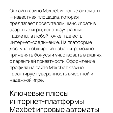
Онлайн казино Maxbet игровые автоматы
— известная площадка, которая
предлагает посетителям шанс играть в
азартные игры, используя разные
гаджеты, в любой точке, где есть
интернет-соединение. На платформе
доступен обширный набор игр, можно
применять бонусы и участвовать в акциях
с гарантией приватности. Оформление
профиля на сайте Максбет казино
гарантирует уверенность в честной и
надежной игре.
Ключевые плюсы
интернет-платформы
Maxbet игровые автоматы