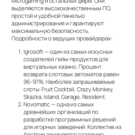
Microgaming и остальных фирм. Они
выделяются высококачественным ПО,
простой и удобной панелью
администрирования и гарантируют
максимальную безопасность.
Подробности о ведущих провайдерах:
Igrosoft — один из самых искусных
создателей гейм-продуктов для
виртуальных казино. Процент
возврата слотовых автоматов равен
96-97%. Наиболее запрашиваемые
слоты: Fruit Cocktail, Crazy Monkey,
Skazka, Island, Garage, Resident.
Novomatic — одна из самых
древнейших организаций по
разработке программных решений
для игорных заведений. Коллектив из
Австрии занимается созданию