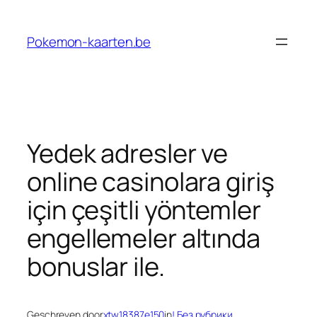
Ga
naar
Pokemon-kaarten.be
de
inhoud
Yedek adresler ve
online casinolara giriş
için çeşitli yöntemler
engellemeler altında
bonuslar ile.
Geschreven door
xtw18387e150
in
! Без рубрики