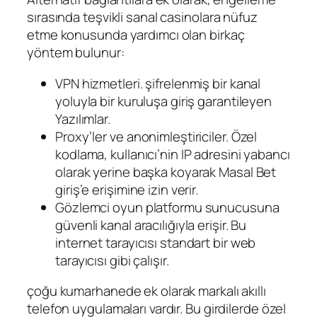
sırasında teşvikli sanal casinolara nüfuz
etme konusunda yardımcı olan birkaç
yöntem bulunur:
VPN hizmetleri. şifrelenmiş bir kanal
yoluyla bir kuruluşa giriş garantileyen
Yazılımlar.
Proxy’ler ve anonimleştiriciler. Özel
kodlama, kullanıcı’nin IP adresini yabancı
olarak yerine başka koyarak Masal Bet
giriş’e erişimine izin verir.
Gözlemci oyun platformu sunucusuna
güvenli kanal aracılığıyla erişir. Bu
internet tarayıcısı standart bir web
tarayıcısı gibi çalışır.
çoğu kumarhanede ek olarak markalı akıllı
telefon uygulamaları vardır. Bu girdilerde özel