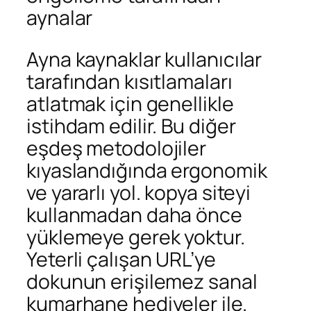
aynalar
Ayna kaynaklar kullanıcılar
tarafından kısıtlamaları
atlatmak için genellikle
istihdam edilir. Bu diğer
eşdeş metodolojiler
kıyaslandığında ergonomik
ve yararlı yol. kopya siteyi
kullanmadan daha önce
yüklemeye gerek yoktur.
Yeterli çalışan URL’ye
dokunun erişilemez sanal
kumarhane hediyeler ile.