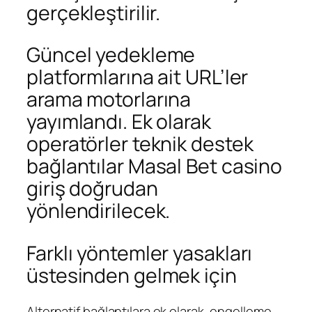
gerçekleştirilir.
Güncel yedekleme
platformlarına ait URL’ler
arama motorlarına
yayımlandı. Ek olarak
operatörler teknik destek
bağlantılar Masal Bet casino
giriş doğrudan
yönlendirilecek.
Farklı yöntemler yasakları
üstesinden gelmek için
Alternatif bağlantılara ek olarak, engelleme