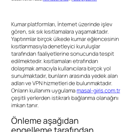
Kumar platformları, İnternet üzerinde işlev
gören, sık sık kısıtlamalara yaşamaktadır.
Yaptırımlar birçok ülkede kumar eğlencesinin
kısıtlanmasıyla denetleyici kuruluşlar
tarafından faaliyetlerine sonucunda tespit
edilmektedir. kısıtlamaları etrafından
dolaşmak amacıyla kullanıcılara birçok yol
sunulmaktadır, bunların arasında yedek alan
adları ve VPN hizmetleri de bulunmaktadır.
Onların kullanımı uygulama
masal-giris.com.tr
çeşitli yerlerden istikrarlı bağlanma olanağını
imkan tanır.
Önleme aşağıdan
engelleme tarafından