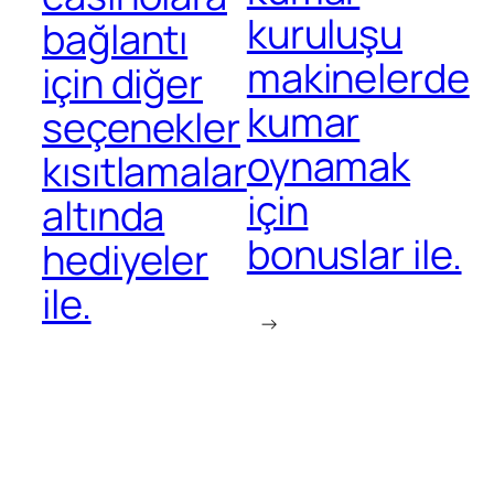
kuruluşu
bağlantı
makinelerde
için diğer
kumar
seçenekler
oynamak
kısıtlamalar
için
altında
bonuslar ile.
hediyeler
ile.
→