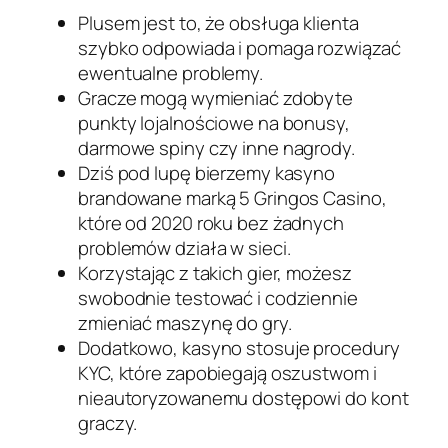
Plusem jest to, że obsługa klienta
szybko odpowiada i pomaga rozwiązać
ewentualne problemy.
Gracze mogą wymieniać zdobyte
punkty lojalnościowe na bonusy,
darmowe spiny czy inne nagrody.
Dziś pod lupę bierzemy kasyno
brandowane marką 5 Gringos Casino,
które od 2020 roku bez żadnych
problemów działa w sieci.
Korzystając z takich gier, możesz
swobodnie testować i codziennie
zmieniać maszynę do gry.
Dodatkowo, kasyno stosuje procedury
KYC, które zapobiegają oszustwom i
nieautoryzowanemu dostępowi do kont
graczy.