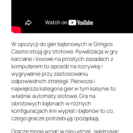
W opozycji do gier bębnowych w Gringos
Casino stoją gry stołowe. Rywalizacja w gry
karciane i losowe na prostych zasadach z
komputerem to sposób na rozrywkę i
wygrywanie przy zastosowaniu
odpowiednich strategii. Pierwsza i
największa kategoria gier w tym kasynie to
właśnie automaty slotowe. Gra na
obrotowych bębnach w różnych
konfiguracjach linii wypłat i bębnów to co,
czego gracze potrzebują i pożądają.
Gracze mogą wziąć w niej udział, spełniając