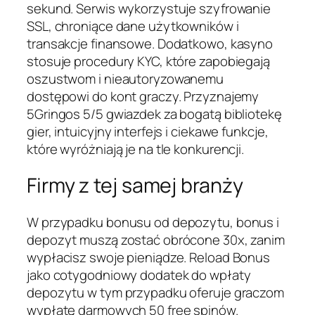
sekund. Serwis wykorzystuje szyfrowanie
SSL, chroniące dane użytkowników i
transakcje finansowe. Dodatkowo, kasyno
stosuje procedury KYC, które zapobiegają
oszustwom i nieautoryzowanemu
dostępowi do kont graczy. Przyznajemy
5Gringos 5/5 gwiazdek za bogatą bibliotekę
gier, intuicyjny interfejs i ciekawe funkcje,
które wyróżniają je na tle konkurencji.
Firmy z tej samej branży
W przypadku bonusu od depozytu, bonus i
depozyt muszą zostać obrócone 30x, zanim
wypłacisz swoje pieniądze. Reload Bonus
jako cotygodniowy dodatek do wpłaty
depozytu w tym przypadku oferuje graczom
wypłatę darmowych 50 free spinów.