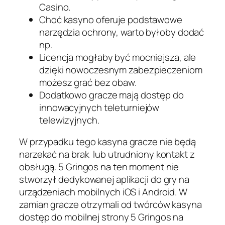
Casino.
Choć kasyno oferuje podstawowe
narzędzia ochrony, warto byłoby dodać
np.
Licencja mogłaby być mocniejsza, ale
dzięki nowoczesnym zabezpieczeniom
możesz grać bez obaw.
Dodatkowo gracze mają dostęp do
innowacyjnych teleturniejów
telewizyjnych.
W przypadku tego kasyna gracze nie będą
narzekać na brak lub utrudniony kontakt z
obsługą. 5 Gringos na ten moment nie
stworzył dedykowanej aplikacji do gry na
urządzeniach mobilnych iOS i Android. W
zamian gracze otrzymali od twórców kasyna
dostęp do mobilnej strony 5 Gringos na