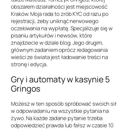
obszarem działalności jest miejscowość
Kraków. Moja rada to zrób KYC od razu po
rejestracji, żeby uniknąć nerwowego
oczekiwania na wypłatę. Specjalizuje się w
pisaniu artykułów i newsów, które
znajdziecie w dziale blog. Jego drugim,
głównym zadaniem oprócz redagowania
wieści ze świata jest ładowanie treści na
stronę i edycja.
Gry i automaty w kasynie 5
Gringos
Możesz w ten sposób spróbować swoich sił
w odpowiadaniu na wszystkie pytania na
żywo. Na każde zadane pytanie trzeba
odpowiedzieć prawda lub fałsz w czasie 10