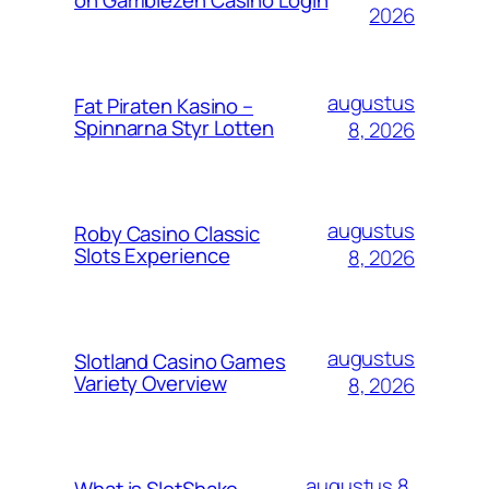
2026
augustus
Fat Piraten Kasino –
Spinnarna Styr Lotten
8, 2026
augustus
Roby Casino Classic
Slots Experience
8, 2026
augustus
Slotland Casino Games
Variety Overview
8, 2026
augustus 8,
What is SlotShake