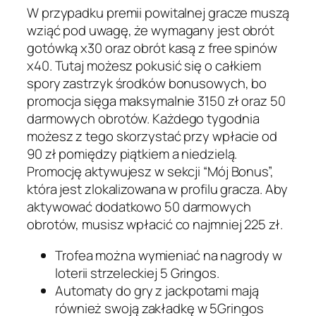
W przypadku premii powitalnej gracze muszą
wziąć pod uwagę, że wymagany jest obrót
gotówką x30 oraz obrót kasą z free spinów
x40. Tutaj możesz pokusić się o całkiem
spory zastrzyk środków bonusowych, bo
promocja sięga maksymalnie 3150 zł oraz 50
darmowych obrotów. Każdego tygodnia
możesz z tego skorzystać przy wpłacie od
90 zł pomiędzy piątkiem a niedzielą.
Promocję aktywujesz w sekcji “Mój Bonus”,
która jest zlokalizowana w profilu gracza. Aby
aktywować dodatkowo 50 darmowych
obrotów, musisz wpłacić co najmniej 225 zł.
Trofea można wymieniać na nagrody w
loterii strzeleckiej 5 Gringos.
Automaty do gry z jackpotami mają
również swoją zakładkę w 5Gringos