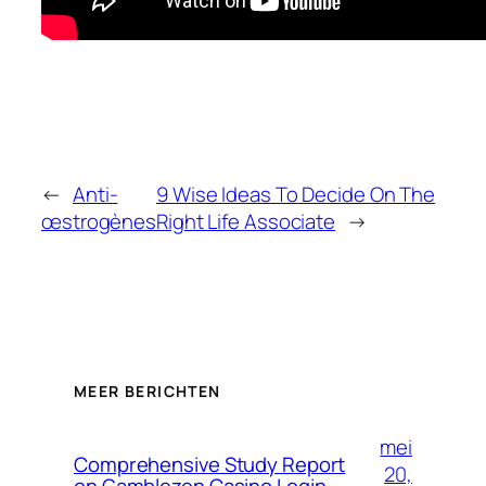
←
Anti-
9 Wise Ideas To Decide On The
œstrogènes
Right Life Associate
→
MEER BERICHTEN
mei
Comprehensive Study Report
20,
on Gamblezen Casino Login