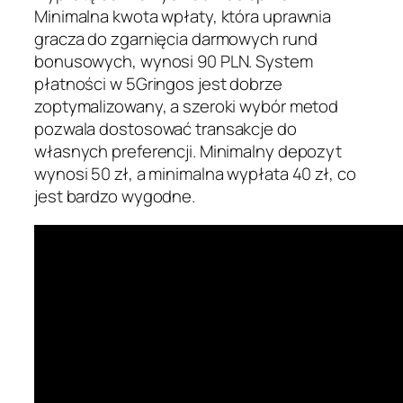
Minimalna kwota wpłaty, która uprawnia
gracza do zgarnięcia darmowych rund
bonusowych, wynosi 90 PLN. System
płatności w 5Gringos jest dobrze
zoptymalizowany, a szeroki wybór metod
pozwala dostosować transakcje do
własnych preferencji. Minimalny depozyt
wynosi 50 zł, a minimalna wypłata 40 zł, co
jest bardzo wygodne.