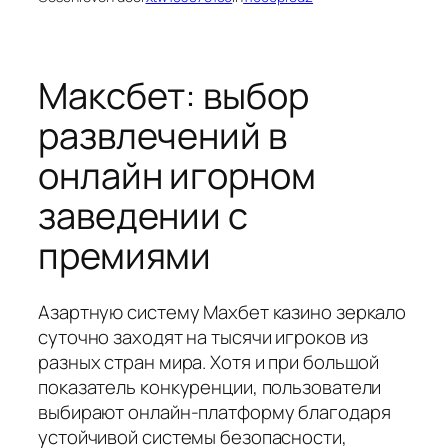
Максбет: выбор
развлечений в
онлайн игорном
заведении с
премиями
Азартную систему Махбет казино зеркало
суточно заходят на тысячи игроков из
разных стран мира. Хотя и при большой
показатель конкуренции, пользователи
выбирают онлайн-платформу благодаря
устойчивой системы безопасности,