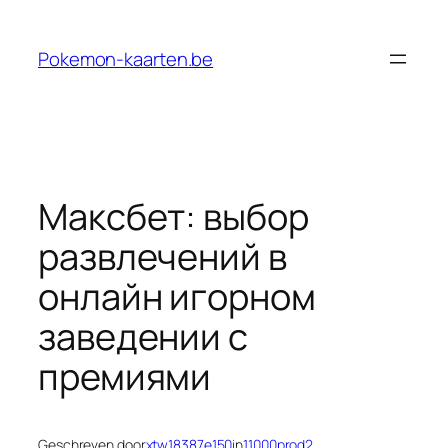
Ga
naar
Pokemon-kaarten.be
de
inhoud
Максбет: выбор
развлечений в
онлайн игорном
заведении с
премиями
Geschreven door
xtw18387e150
in
11000prod2