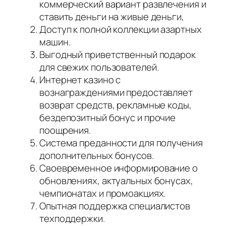
коммерческий вариант развлечения и
ставить деньги на живые деньги,
Доступ к полной коллекции азартных
машин.
Выгодный приветственный подарок
для свежих пользователей.
Интернет казино с
вознаграждениями предоставляет
возврат средств, рекламные коды,
бездепозитный бонус и прочие
поощрения.
Система преданности для получения
дополнительных бонусов.
Своевременное информирование о
обновлениях, актуальных бонусах,
чемпионатах и промоакциях.
Опытная поддержка специалистов
техподдержки.