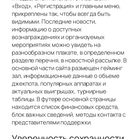
«Вход», «Регистрация» и главным меню,
прикреплены так, чтобы всегда быть
видимыми. Последние новости,
информацию о доступных
вознаграждениях и организуемых
мероприятиях можно увидеть на
разнообразном плакате, в определенном
разделе перечня, в новостной рассылке. В
основной части сайта размещен гейминг
зал, информационные данные о объеме
джекпота, популярных аппаратах и
актуальных выигрышах, турнирные
таблицы. В футере основной страницы
находится список финансовых средств,
блок важных сведений, методы контакта с
представителями поддержки.
Уверенность сохранности