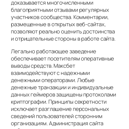
доказывается многочисленными
благоприятными отзывами регулярных
участников сообщества. Комментарии,
размещенные в открытых веб-сайтах,
позволяют реально оценить достоинства
и отрицательные стороны в работе сайта.
Легально работающее заведение
обеспечивает посетителям оперативные
выводы средств. Максбет
взаимодействуют с надежными
денежными операторами. Любые
денежные транзакции и индивидуальные
данных геймеров защищены протоколами
криптографии. Принципы секретности
исключает разглашение персональных
сведений пользователей сторонним
организациям. Администрация сайта