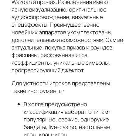
Wazdan и прочих. Развлечения имеют
ясную визуализацию, оригинальное
аудиосопровождение, визуальные
спецэффекты. Преимущественно
новейших аппаратов укомплектованы
дополнительными возможностями. Самые
актуальные: покупка призов и раундов,
фриспины, рискованная игра,
коэффициенты, уникальные символы,
прогрессирующий джекпот.
Для уютности игроков представлены
такие инструменты:
В холле предусмотрено
классификация выбора по типам:
популярные, свежие, однорукие
бандиты, live-casino, настольные
игры, краш-игры.