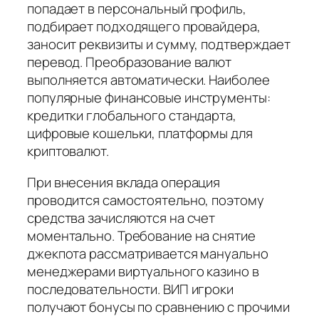
попадает в персональный профиль,
подбирает подходящего провайдера,
заносит реквизиты и сумму, подтверждает
перевод. Преобразование валют
выполняется автоматически. Наиболее
популярные финансовые инструменты:
кредитки глобального стандарта,
цифровые кошельки, платформы для
криптовалют.
При внесения вклада операция
проводится самостоятельно, поэтому
средства зачисляются на счет
моментально. Требование на снятие
джекпота рассматривается мануально
менеджерами виртуального казино в
последовательности. ВИП игроки
получают бонусы по сравнению с прочими