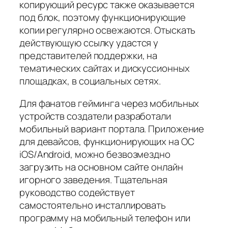
копирующий ресурс также оказывается
под блок, поэтому функционирующие
копии регулярно освежаются. Отыскать
действующую ссылку удастся у
представителей поддержки, на
тематических сайтах и дискуссионных
площадках, в социальных сетях.
Для фанатов гейминга через мобильных
устройств создатели разработали
мобильный вариант портала. Приложение
для девайсов, функционирующих на ОС
iOS/Android, можно безвозмездно
загрузить на основном сайте онлайн
игорного заведения. Тщательная
руководство содействует
самостоятельно инсталлировать
программу на мобильный телефон или