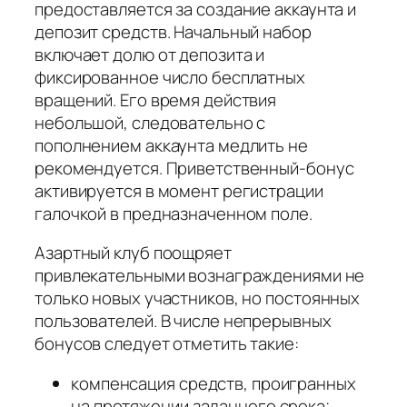
предоставляется за создание аккаунта и
депозит средств. Начальный набор
включает долю от депозита и
фиксированное число бесплатных
вращений. Его время действия
небольшой, следовательно с
пополнением аккаунта медлить не
рекомендуется. Приветственный-бонус
активируется в момент регистрации
галочкой в предназначенном поле.
Азартный клуб поощряет
привлекательными вознаграждениями не
только новых участников, но постоянных
пользователей. В числе непрерывных
бонусов следует отметить такие:
компенсация средств, проигранных
на протяжении заданного срока;