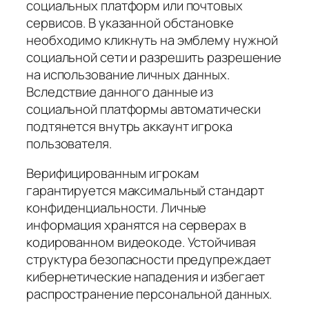
социальных платформ или почтовых
сервисов. В указанной обстановке
необходимо кликнуть на эмблему нужной
социальной сети и разрешить разрешение
на использование личных данных.
Вследствие данного данные из
социальной платформы автоматически
подтянется внутрь аккаунт игрока
пользователя.
Верифицированным игрокам
гарантируется максимальный стандарт
конфиденциальности. Личные
информация хранятся на серверах в
кодированном видеокоде. Устойчивая
структура безопасности предупреждает
кибернетические нападения и избегает
распространение персональной данных.