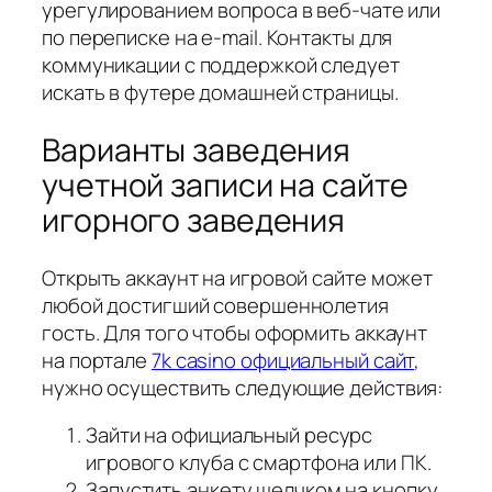
урегулированием вопроса в веб-чате или
по переписке на e-mail. Контакты для
коммуникации с поддержкой следует
искать в футере домашней страницы.
Варианты заведения
учетной записи на сайте
игорного заведения
Открыть аккаунт на игровой сайте может
любой достигший совершеннолетия
гость. Для того чтобы оформить аккаунт
на портале
7k casino официальный сайт
,
нужно осуществить следующие действия:
Зайти на официальный ресурс
игрового клуба с смартфона или ПК.
Запустить анкету щелчком на кнопку