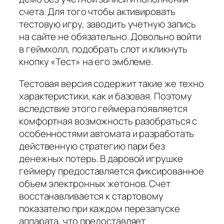
счета. Для того чтобы активировать
тестовую игру, заводить учетную запись
на сайте не обязательно. Довольно войти
в геймхолл, подобрать слот и кликнуть
кнопку «Тест» на его эмблеме.
Тестовая версия содержит такие же техно
характеристики, как и базовая. Поэтому
вследствие этого геймера появляется
комфортная возможность разобраться с
особенностями автомата и разработать
действенную стратегию пари без
денежных потерь. В даровой игрушке
геймеру предоставляется фиксированное
объем электронных жетонов. Счет
восстанавливается к стартовому
показателю при каждом перезапуске
аппарата, что предоставляет