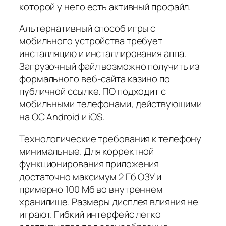
которой у него есть активный профайл.
Альтернативный способ игры с
мобильного устройства требует
инсталляцию и инсталлирования аппа.
Загрузочный файл возможно получить из
формального веб-сайта казино по
публичной ссылке. ПО подходит с
мобильными телефонами, действующими
на ОС Android и iOS.
Технологические требования к телефону
минимальные. Для корректной
функционирования приложения
достаточно максимум 2 Гб ОЗУ и
примерно 100 Мб во внутреннем
хранилище. Размеры дисплея влияния не
играют. Гибкий интерфейс легко