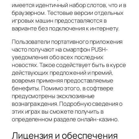
имеется идентичный набор слотов, что и в
браузерном. Тестовые версии отдельных
игровых машин предоставляются в
варианте без подключения к интернету.
Пользователи портативного приложения
часто получают на смартфон PUSH-
уведомления обо всех последних
новостях. Такое содействует быть в курсе
действующих предложений и премий,
вовремя применяя предоставляемые
бенефиты. Помимо этого, в софтвере
предусмотрены эксклюзивные
вознаграждения. Подробную сведения о
этих играх вы сможете получить в
определенном разделе онлайн-казино.
Лицензия и обеспечения