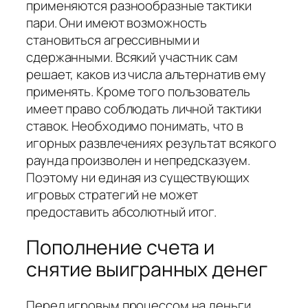
применяются разнообразные тактики
пари. Они имеют возможность
становиться агрессивными и
сдержанными. Всякий участник сам
решает, каков из числа альтернатив ему
применять. Кроме того пользователь
имеет право соблюдать личной тактики
ставок. Необходимо понимать, что в
игорных развлечениях результат всякого
раунда произволен и непредсказуем.
Поэтому ни единая из существующих
игровых стратегий не может
предоставить абсолютный итог.
Пополнение счета и
снятие выигранных денег
Перед игровым процессом на деньги