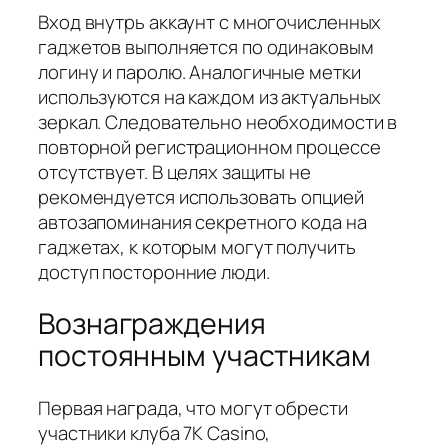
Вход внутрь аккаунт с многочисленных
гаджетов выполняется по одинаковым
логину и паролю. Аналогичные метки
используются на каждом из актуальных
зеркал. Следовательно необходимости в
повторной регистрационном процессе
отсутствует. В целях защиты не
рекомендуется использовать опцией
автозапоминания секретного кода на
гаджетах, к которым могут получить
доступ посторонние люди.
Вознаграждения
постоянным участникам
Первая награда, что могут обрести
участники клуба 7K Casino,