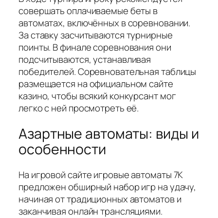
совершать оплачиваемые беты в
автоматах, включённых в соревновании.
За ставку засчитываются турнирные
поинты. В финале соревнования они
подсчитываются, устанавливая
победителей. Соревновательная таблицы
размещается на официальном сайте
казино, чтобы всякий конкурсант мог
легко с ней просмотреть её.
Азартные автоматы: виды и
особенности
На игровой сайте игровые автоматы 7К
предложен обширный набор игр на удачу,
начиная от традиционных автоматов и
заканчивая онлайн трансляциями.