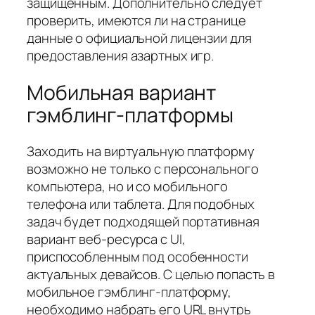
защищённым. Дополнительно следует
проверить, имеются ли на странице
данные о официальной лицензии для
предоставления азартных игр.
Мобильная вариант
гэмблинг-платформы
Заходить на виртуальную платформу
возможно не только с персонального
компьютера, но и со мобильного
телефона или таблета. Для подобных
задач будет подходящей портативная
вариант веб-ресурса с UI,
приспособленным под особенности
актуальных девайсов. С целью попасть в
мобильное гэмблинг-платформу,
необходимо набрать его URL внутрь