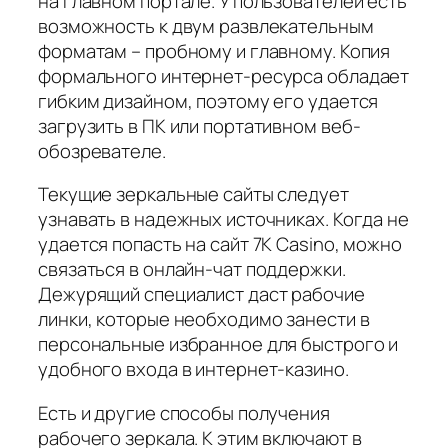
на главном портале. У пользователей есть
возможность к двум развлекательным
форматам – пробному и главному. Копия
формального интернет-ресурса обладает
гибким дизайном, поэтому его удается
загрузить в ПК или портативном веб-
обозревателе.
Текущие зеркальные сайты следует
узнавать в надежных источниках. Когда не
удается попасть на сайт 7K Casino, можно
связаться в онлайн-чат поддержки.
Дежурящий специалист даст рабочие
линки, которые необходимо занести в
персональные избранное для быстрого и
удобного входа в интернет-казино.
Есть и другие способы получения
рабочего зеркала. К этим включают в