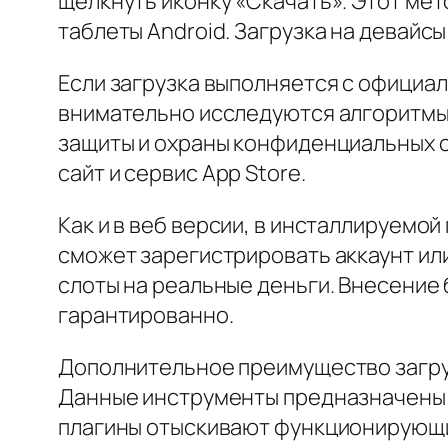
щелкнуть иконку «Скачать». Этот ме
таблеты Android. Загрузка на девайсы
Если загрузка выполняется с официа
внимательно исследуются алгоритмы 
защиты и охраны конфиденциальных с
сайт и сервис App Store.
Как и в веб версии, в инсталлируемо
сможет зарегистрировать аккаунт или 
слоты на реальные деньги. Внесение
гарантированно.
Дополнительное преимущество загру
Данные инструменты предназначены д
плагины отыскивают функционирующи