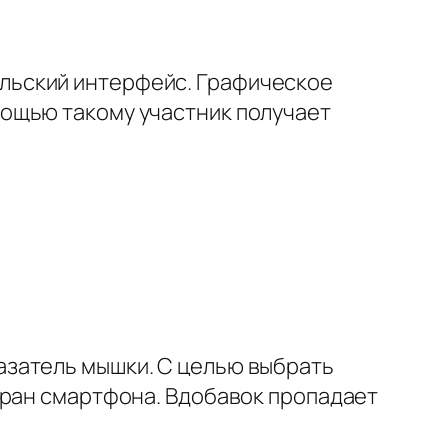
льский интерфейс. Графическое
ощью такому участник получает
азатель мышки. С целью выбрать
кран смартфона. Вдобавок пропадает