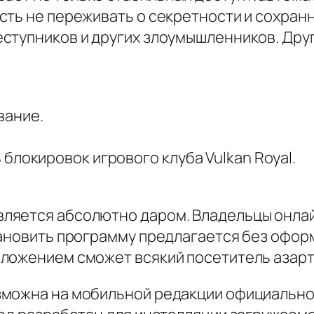
сть не переживать о секретности и сохран
ступников и других злоумышленников. Дру
вание.
блокировок игрового клуба Vulkan Royal.
ляется абсолютно даром. Владельцы онлай
тановить программу предлагается без офо
ложением сможет всякий посетитель азарт
зможна на мобильной редакции официально