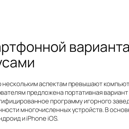
ртфонной варианта
усами
о нескольким аспектам превышают компьют
ователям предложена портативная вариант
ртифицированное программу игорного заве
ности многочисленных устройств. В основн
ндроид и iPhone iOS.