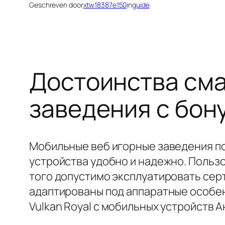
Geschreven door
xtw18387e150
in
guide
Достоинства сма
заведения с бон
Мобильные веб игорные заведения п
устройства удобно и надежно. Польз
того допустимо эксплуатировать се
адаптированы под аппаратные особен
Vulkan Royal с мобильных устройств А