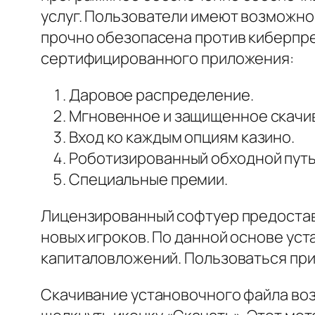
услуг. Пользователи имеют возможно
прочно обезопасена против киберпре
сертифицированного приложения:
Даровое распределение.
Мгновенное и защищенное скачи
Вход ко каждым опциям казино.
Роботизированный обходной путь 
Специальные премии.
Лицензированный софтуер предостав
новых игроков. По данной основе ус
капиталовложений. Пользоваться при
Скачивание установочного файла во