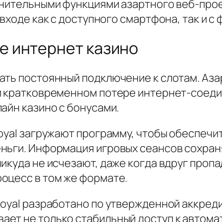
лнительными функциями азартного веб-про
 входе как с доступного смартфона, так и 
 интернет казино
ать постоянный подключение к слотам. Аза
и кратковременном потере интернет-соеди
айн казино с бонусами.
Royal загружают программу, чтобы обеспечи
ньги. Информация игровых сеансов сохраня
икуда не исчезают, даже когда вдруг проп
оцесс в том же формате.
Royal разработано по утвержденной аккре
ет не только стабильный доступ к автомат