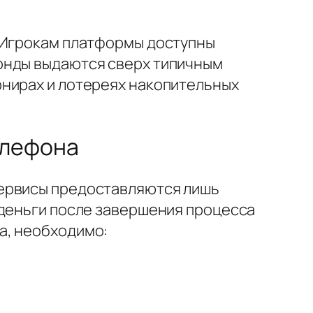
. Игрокам платформы доступны
онды выдаются сверх типичным
рнирах и лотереях накопительных
елефона
сервисы предоставляются лишь
 деньги после завершения процесса
а, необходимо: