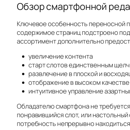
Обзор смартфонной реда
Ключевое особенность переносной п
содержимое страниц подстроено под 
ассортимент дополнительно предос
увеличение контента
старт слотов единственным щелч
развлечение в плоской и восход
отображение в высоком качестве
интуитивное управление азартны
Обладателю смартфона не требуется
понравившийся слот, или настольный
потребность непрерывно находиться 