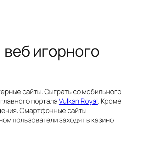
 веб игорного
ерные сайты. Сыграть со мобильного
 главного портала
Vulkan Royal
. Кроме
дения. Смартфонные сайты
ом пользователи заходят в казино