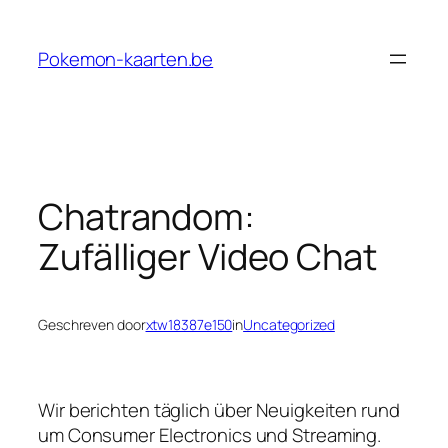
Ga
naar
Pokemon-kaarten.be
de
inhoud
Chatrandom:
Zufälliger Video Chat
Geschreven door
xtw18387e150
in
Uncategorized
Wir berichten täglich über Neuigkeiten rund
um Consumer Electronics und Streaming.