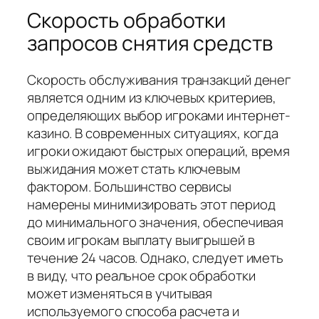
Скорость обработки
запросов снятия средств
Скорость обслуживания транзакций денег
является одним из ключевых критериев,
определяющих выбор игроками интернет-
казино. В современных ситуациях, когда
игроки ожидают быстрых операций, время
выжидания может стать ключевым
фактором. Большинство сервисы
намерены минимизировать этот период
до минимального значения, обеспечивая
своим игрокам выплату выигрышей в
течение 24 часов. Однако, следует иметь
в виду, что реальное срок обработки
может изменяться в учитывая
используемого способа расчета и