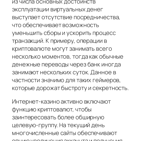
из числа основных достоинств
эксплуатации виртуальных денег
выступает отсутствие посредничества,
что обеспечивает возможность
уменьшить сборы и ускорить процесс
транзакций. К примеру, операции в
криптовалюте могут занимать всего
несколько моментов, тогда как обычные
денежные переводы через банк иногда
занимают нескольких суток. Данное в
частности значимо для таких геймеров,
которые дорожат быстроту и секретность.
Интернет-казино активно включают
функцию криптовалют, чтобы
заинтересовать более обширную
целевую-группу. На текущий день
многочисленные сайты обеспечивают
опцию увеличения аккаунта и получения