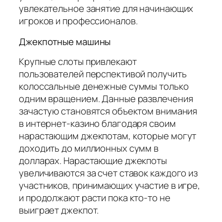
увлекательное занятие для начинающих
игроков и профессионалов.
Джекпотные машины
Крупные слоты привлекают
пользователей перспективой получить
колоссальные денежные суммы только
одним вращением. Данные развлечения
зачастую становятся объектом внимания
в интернет-казино благодаря своим
нарастающим джекпотам, которые могут
доходить до миллионных сумм в
долларах. Нарастающие джекпоты
увеличиваются за счет ставок каждого из
участников, принимающих участие в игре,
и продолжают расти пока кто-то не
выиграет джекпот.