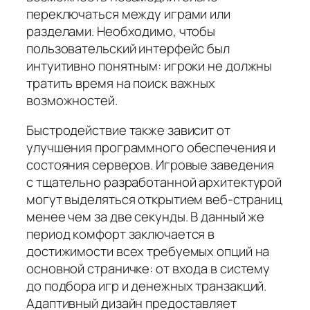
переключаться между играми или
разделами. Необходимо, чтобы
пользовательский интерфейс был
интуитивно понятным: игроки не должны
тратить время на поиск важных
возможностей.
Быстродействие также зависит от
улучшения программного обеспечения и
состояния серверов. Игровые заведения
с тщательно разработанной архитектурой
могут выделяться открытием веб-страниц
менее чем за две секунды. В данный же
период комфорт заключается в
достижимости всех требуемых опций на
основной страничке: от входа в систему
до подбора игр и денежных транзакций.
Адаптивный дизайн предоставляет