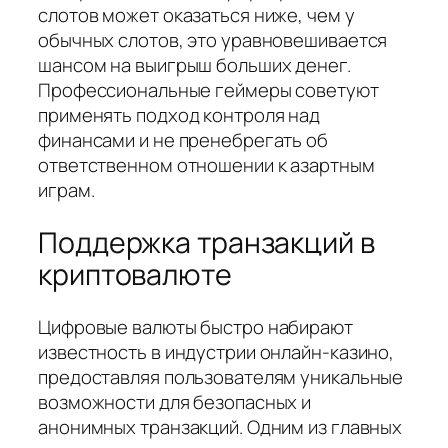
слотов может оказаться ниже, чем у
обычных слотов, это уравновешивается
шансом на выигрыш больших денег.
Профессиональные геймеры советуют
применять подход контроля над
финансами и не пренебрегать об
ответственном отношении к азартным
играм.
Поддержка транзакций в
криптовалюте
Цифровые валюты быстро набирают
известность в индустрии онлайн-казино,
предоставляя пользователям уникальные
возможности для безопасных и
анонимных транзакций. Одним из главных