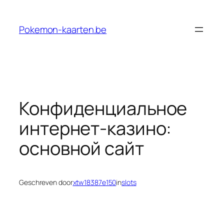
Ga
naar
Pokemon-kaarten.be
de
inhoud
Конфиденциальное
интернет-казино:
основной сайт
Geschreven door
xtw18387e150
in
slots