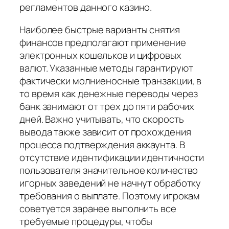
регламентов данного казино.
Наиболее быстрые варианты снятия
финансов предполагают применение
электронных кошельков и цифровых
валют. Указанные методы гарантируют
фактически молниеносные транзакции, в
то время как денежные переводы через
банк занимают от трех до пяти рабочих
дней. Важно учитывать, что скорость
вывода также зависит от прохождения
процесса подтверждения аккаунта. В
отсутствие идентификации идентичности
пользователя значительное количество
игорных заведений не начнут обработку
требования о выплате. Поэтому игрокам
советуется заранее выполнить все
требуемые процедуры, чтобы