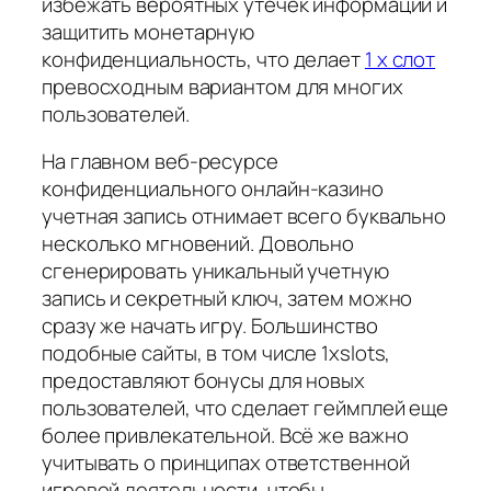
избежать вероятных утечек информации и
защитить монетарную
конфиденциальность, что делает
1 х слот
превосходным вариантом для многих
пользователей.
На главном веб-ресурсе
конфиденциального онлайн-казино
учетная запись отнимает всего буквально
несколько мгновений. Довольно
сгенерировать уникальный учетную
запись и секретный ключ, затем можно
сразу же начать игру. Большинство
подобные сайты, в том числе 1xslots,
предоставляют бонусы для новых
пользователей, что сделает геймплей еще
более привлекательной. Всё же важно
учитывать о принципах ответственной
игровой деятельности, чтобы