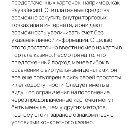
предоплаченных карточек, например, как
Paysafecard. Эти платежные средства
возможно закупить внутри торговых
точках или в интернете, и они дают
возможность увеличивать счет без
указания личной информации. С целью
этого достаточно ввести номер из карты в
портале казино. Несмотря на то, что
предложенный подход менее гибок в
сравнении с виртуальными деньгами, он
все еще популярен в силу своей простоты
и легкодоступности. Следует иметь в
виду, что ограничения на пополнение
через предоплаченные карточки могут
быть меньше, чем у других методов,
поэтому стоит заранее ознакомиться с
условиями конкретного казино.