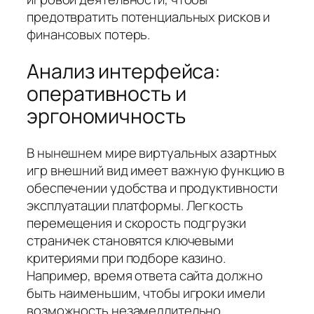
предотвратить потенциальных рисков и
финансовых потерь.
Анализ интерфейса:
оперативность и
эргономичность
В нынешнем мире виртуальных азартных
игр внешний вид имеет важную функцию в
обеспечении удобства и продуктивности
эксплуатации платформы. Легкость
перемещения и скорость подгрузки
страничек становятся ключевыми
критериями при подборе казино.
Например, время ответа сайта должно
быть наименьшим, чтобы игроки имели
возможность незамедлительно