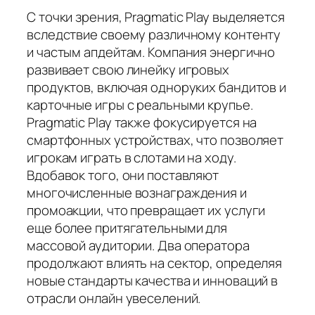
С точки зрения, Pragmatic Play выделяется
вследствие своему различному контенту
и частым апдейтам. Компания энергично
развивает свою линейку игровых
продуктов, включая одноруких бандитов и
карточные игры с реальными крупье.
Pragmatic Play также фокусируется на
смартфонных устройствах, что позволяет
игрокам играть в слотами на ходу.
Вдобавок того, они поставляют
многочисленные вознаграждения и
промоакции, что превращает их услуги
еще более притягательными для
массовой аудитории. Два оператора
продолжают влиять на сектор, определяя
новые стандарты качества и инноваций в
отрасли онлайн увеселений.