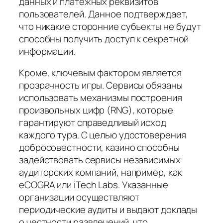
данных и платежных реквизитов
пользователей. Данное подтверждает,
что никакие сторонние субъекты не будут
способны получить доступ к секретной
информации.
Кроме, ключевым фактором является
прозрачность игры. Сервисы обязаны
использовать механизмы построения
произвольных цифр (RNG), которые
гарантируют справедливый исход
каждого тура. С целью удостоверения
добросовестности, казино способны
задействовать сервисы независимых
аудиторских компаний, например, как
eCOGRA или iTech Labs. Указанные
организации осуществляют
периодические аудиты и выдают доклады
о честности развлечений, что