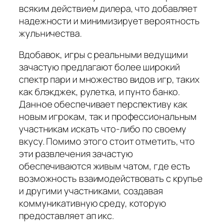
всяким действием дилера, что добавляет
надежности и минимизирует вероятность
жульничества.
Вдобавок, игры с реальными ведущими
зачастую предлагают более широкий
спектр пари и множество видов игр, таких
как блэкджек, рулетка, и пунто банко.
Данное обеспечивает перспективу как
новым игрокам, так и профессиональным
участникам искать что-либо по своему
вкусу. Помимо этого стоит отметить, что
эти развлечения зачастую
обеспечиваются живым чатом, где есть
возможность взаимодействовать с крупье
и другими участниками, создавая
коммуникативную среду, которую
предоставляет ап икс.