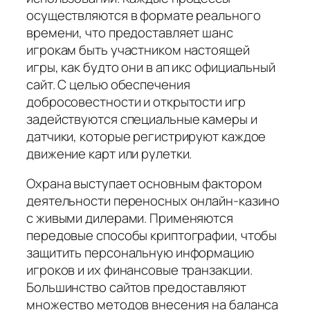
осуществляются в формате реального
времени, что предоставляет шанс
игрокам быть участником настоящей
игры, как будто они в ап икс официальный
сайт. С целью обеспечения
добросовестности и открытости игр
задействуются специальные камеры и
датчики, которые регистрируют каждое
движение карт или рулетки.
Охрана выступает основным фактором
деятельности переносных онлайн-казино
с живыми дилерами. Применяются
передовые способы криптографии, чтобы
защитить персональную информацию
игроков и их финансовые транзакции.
Большинство сайтов предоставляют
множество методов внесения на баланса