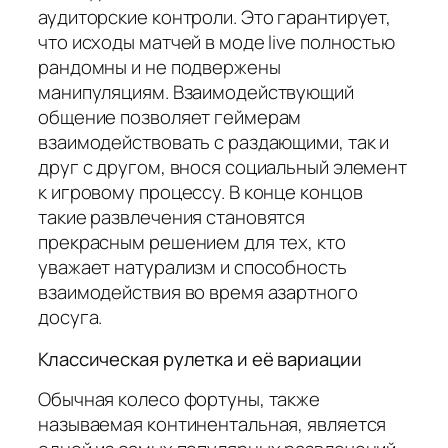
аудиторские контроли. Это гарантирует,
что исходы матчей в моде live полностью
рандомны и не подвержены
манипуляциям. Взаимодействующий
общение позволяет геймерам
взаимодействовать с раздающими, так и
друг с другом, внося социальный элемент
к игровому процессу. В конце концов
такие развлечения становятся
прекрасным решением для тех, кто
уважает натурализм и способность
взаимодействия во время азартного
досуга.
Классическая рулетка и её вариации
Обычная колесо фортуны, также
называемая континентальная, является