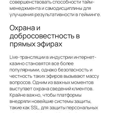
совершенствовать способности тайм-
менеджмента и самодисциплины для
улучшения результативности в гейминге.
Охрана и
добросовестность в
прямых эфирах
Live-трансляции в индустрии интернет-
казино становятся все более
популярными, однако безопасность и
честность таких эфиров вызывают массу
вопросов. Одним из важных моментов
выступает охрана сведений клиентов.
Крайне важно, чтобы платформы
внедряли новейшие системы защиты,
такие как SSL, для защиты персональных