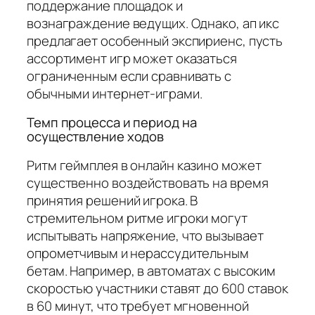
поддержание площадок и
вознаграждение ведущих. Однако, ап икс
предлагает особенный экспириенс, пусть
ассортимент игр может оказаться
ограниченным если сравнивать с
обычными интернет-играми.
Темп процесса и период на
осуществление ходов
Ритм геймплея в онлайн казино может
существенно воздействовать на время
принятия решений игрока. В
стремительном ритме игроки могут
испытывать напряжение, что вызывает
опрометчивым и нерассудительным
бетам. Например, в автоматах с высоким
скоростью участники ставят до 600 ставок
в 60 минут, что требует мгновенной