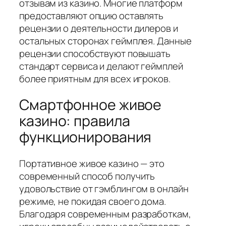
отзывам из казино. Многие платформ
предоставляют опцию оставлять
рецензии о деятельности дилеров и
остальных сторонах геймплея. Данные
рецензии способствуют повышать
стандарт сервиса и делают геймплей
более приятным для всех игроков.
Смартфонное живое
казино: правила
функционирования
Портативное живое казино — это
современный способ получить
удовольствие от гэмблингом в онлайн
режиме, не покидая своего дома.
Благодаря современным разработкам,