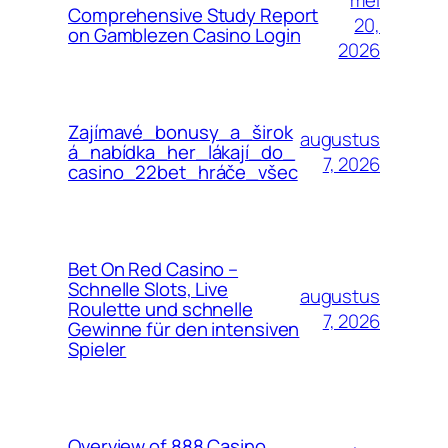
Comprehensive Study Report
20,
on Gamblezen Casino Login
2026
Zajímavé_bonusy_a_širok
augustus
á_nabídka_her_lákají_do_
7, 2026
casino_22bet_hráče_všec
Bet On Red Casino –
Schnelle Slots, Live
augustus
Roulette und schnelle
7, 2026
Gewinne für den intensiven
Spieler
Overview of 888 Casino