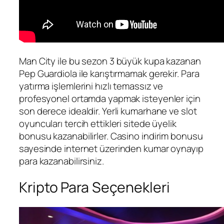
Man City ile bu sezon 3 büyük kupa kazanan
Pep Guardiola ile karıştırmamak gerekir. Para
yatırma işlemlerini hızlı temassız ve
profesyonel ortamda yapmak isteyenler için
son derece idealdir. Yerli kumarhane ve slot
oyuncuları tercih ettikleri sitede üyelik
bonusu kazanabilirler. Casino indirim bonusu
sayesinde internet üzerinden kumar oynayıp
para kazanabilirsiniz.
Kripto Para Seçenekleri