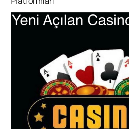
Platformları