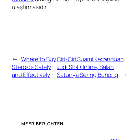
ulaştırmasıdır.
←
Where to Buy
Ciri-Ciri Suami Kecanduan
Steroids Safely
Judi Slot Online, Salah
and Effectively
Satunya Sering Bohong
→
MEER BERICHTEN
mei