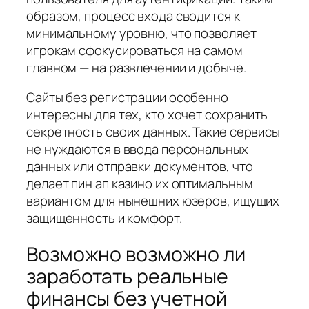
образом, процесс входа сводится к
минимальному уровню, что позволяет
игрокам сфокусироваться на самом
главном — на развлечении и добыче.
Сайты без регистрации особенно
интересны для тех, кто хочет сохранить
секретность своих данных. Такие сервисы
не нуждаются в ввода персональных
данных или отправки документов, что
делает пин ап казино их оптимальным
вариантом для нынешних юзеров, ищущих
защищенность и комфорт.
Возможно возможно ли
заработать реальные
финансы без учетной