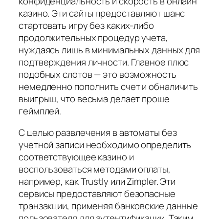
конфиденциальность и скорость в онлайн
казино. Эти сайты предоставляют шанс
стартовать игру без каких-либо
продолжительных процедур учета,
нуждаясь лишь в минимальных данных для
подтверждения личности. Главное плюс
подобных слотов — это возможность
немедленно пополнить счет и обналичить
выигрыш, что весьма делает проще
геймплей.
С целью развлечения в автоматы без
учетной записи необходимо определить
соответствующее казино и
воспользоваться методами оплаты,
например, как Trustly или Zimpler. Эти
сервисы предоставляют безопасные
транзакции, применяя банковские данные
пользователя для аутентификации. Таким