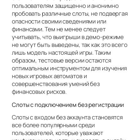
пользователям защищенно и анонимно
пробовать различные слоты, не подвергая
опасности своими сведениями или
финансами. Тем не менее следует
учитывать, что выигрыши в демо-режиме
не могут быть выведены, так как это всего
лишь модель настоящей игры. Таким
образом, тестовые версии остаются
оптимальным инструментом для изучения
новых игровых автоматов и
совершенствования умений без
финансовых рисков.
Слоты с подключением без регистрации
Слоты с входом без аккаунта становятся
все более популярными среди
пользователей, которые уважают