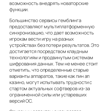
возможность внедрять новаторские
функции.
Большинство сервисы гемблинга
предоставляют мультиплатформенную
синхронизацию, что дает возможность
игрокам вести игру на разных
устройствах без потери результатов. Это
достигается посредством клаудным
технологиям и продвинутым системам
шифрования данных. Тем не менее стоит
отметить, что определенные старые
варианты аппаратов, такие как пин ап
казино, могут испытывать трудности с
стартом актуальных софтверов из-за
ограниченной силы или устаревших
версий ОС.