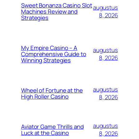
Sweet Bonanza Casino Slot
augustus
Machines Review and
8, 2026
Strategies
My Empire Casino – A
augustus
Comprehensive Guide to
8, 2026
Winning Strategies
augustus
Wheel of Fortune at the
High Roller Casino
8, 2026
augustus
Aviator Game Thrills and
Luck at the Casino
8, 2026