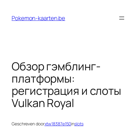
Ga
naar
Pokemon-kaarten.be
de
inhoud
Обзор гэмблинг-
платформы:
регистрация и слоты
Vulkan Royal
Geschreven door
xtw18387e150
in
slots