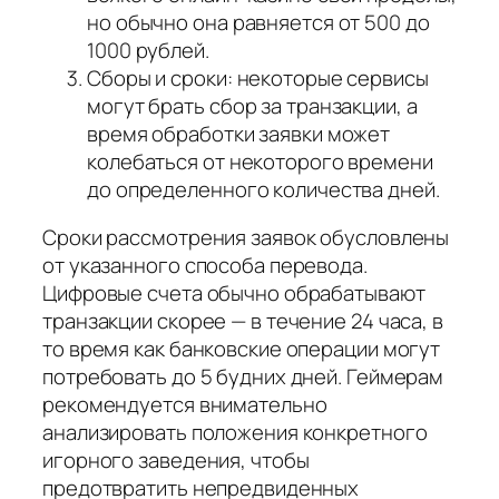
но обычно она равняется от 500 до
1000 рублей.
Сборы и сроки: некоторые сервисы
могут брать сбор за транзакции, а
время обработки заявки может
колебаться от некоторого времени
до определенного количества дней.
Сроки рассмотрения заявок обусловлены
от указанного способа перевода.
Цифровые счета обычно обрабатывают
транзакции скорее — в течение 24 часа, в
то время как банковские операции могут
потребовать до 5 будних дней. Геймерам
рекомендуется внимательно
анализировать положения конкретного
игорного заведения, чтобы
предотвратить непредвиденных