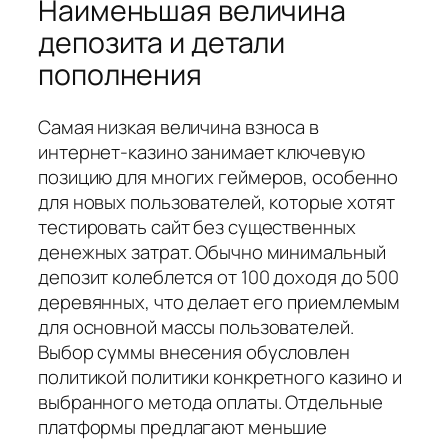
Наименьшая величина
депозита и детали
пополнения
Самая низкая величина взноса в
интернет-казино занимает ключевую
позицию для многих геймеров, особенно
для новых пользователей, которые хотят
тестировать сайт без существенных
денежных затрат. Обычно минимальный
депозит колеблется от 100 доходя до 500
деревянных, что делает его приемлемым
для основной массы пользователей.
Выбор суммы внесения обусловлен
политикой политики конкретного казино и
выбранного метода оплаты. Отдельные
платформы предлагают меньшие