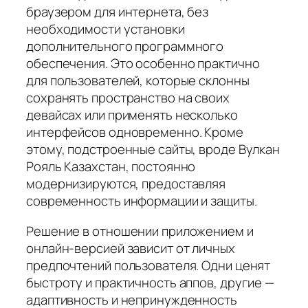
браузером для интернета, без
необходимости установки
дополнительного программного
обеспечения. Это особенно практично
для пользователей, которые склонны
сохранять пространство на своих
девайсах или применять несколько
интерфейсов одновременно. Кроме
этому, подстроенные сайты, вроде Вулкан
Рояль Казахстан, постоянно
модернизируются, предоставляя
современность информации и защиты.
Решение в отношении приложением и
онлайн-версией зависит от личных
предпочтений пользователя. Одни ценят
быстроту и практичность аппов, другие —
адаптивность и непринужденность