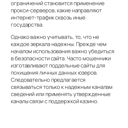
ограничений становится применение
прокси-серверов, какие направляют
интернет-трафик сквозь иные
государства.
Однако важно учитывать, то, что не
каждое зеркала надежны. Прежде чем
началом использования важно убедиться
в безопасности сайта. Часто мошенники
изготавливают поддельные сайты для
похищения личных данных юзеров.
Следовательно предлагается
связываться только к надежным каналам
сведений или применять утвержденные
каналы связи с поддержкой казино.