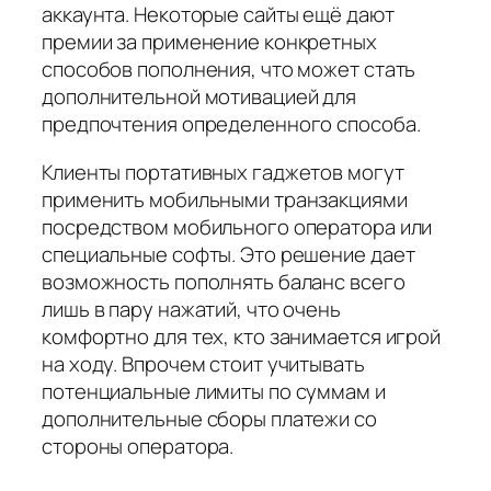
аккаунта. Некоторые сайты ещё дают
премии за применение конкретных
способов пополнения, что может стать
дополнительной мотивацией для
предпочтения определенного способа.
Клиенты портативных гаджетов могут
применить мобильными транзакциями
посредством мобильного оператора или
специальные софты. Это решение дает
возможность пополнять баланс всего
лишь в пару нажатий, что очень
комфортно для тех, кто занимается игрой
на ходу. Впрочем стоит учитывать
потенциальные лимиты по суммам и
дополнительные сборы платежи со
стороны оператора.