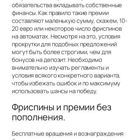
обязательства вкладывать собственные
финансы. Как правило такие премии
составляют маленькую сумму, скажем, 10-
20 евро или некоторое число фриспинов
на автоматах. Несмотря на это, условия
прокрутки для подобных предложений
могут быть более строгими, чем для
бонусов на депозит. Необходимо
внимательно изучать регламенты и
условия всякого конкретного варианта,
чтобы избежать ошибок и по максимуму
использовать шансы на победу.
Фриспины и премии без
пополнения.
Бесплатные вращения и вознаграждения