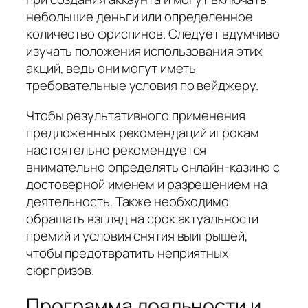
небольшие деньги или определенное
количество фриспинов. Следует вдумчиво
изучать положения использования этих
акций, ведь они могут иметь
требовательные условия по вейджеру.
Чтобы результативного применения
предложенных рекомендаций игрокам
настоятельно рекомендуется
внимательно определять онлайн-казино с
достоверной именем и разрешением на
деятельность. Также необходимо
обращать взгляд на срок актуальности
премий и условия снятия выигрышей,
чтобы предотвратить неприятных
сюрпризов.
Программа лояльности и