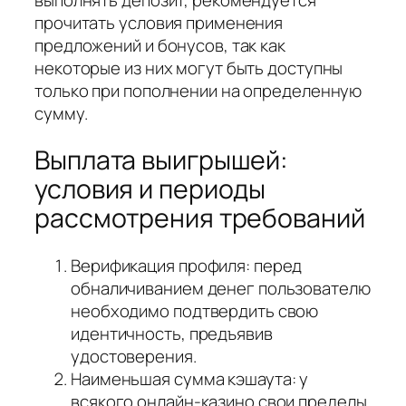
прочитать условия применения
предложений и бонусов, так как
некоторые из них могут быть доступны
только при пополнении на определенную
сумму.
Выплата выигрышей:
условия и периоды
рассмотрения требований
Верификация профиля: перед
обналичиванием денег пользователю
необходимо подтвердить свою
идентичность, предъявив
удостоверения.
Наименьшая сумма кэшаута: у
всякого онлайн-казино свои пределы,