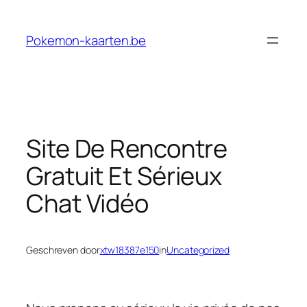
Ga
naar
Pokemon-kaarten.be
de
inhoud
Site De Rencontre
Gratuit Et Sérieux
Chat Vidéo
Geschreven door
xtw18387e150
in
Uncategorized