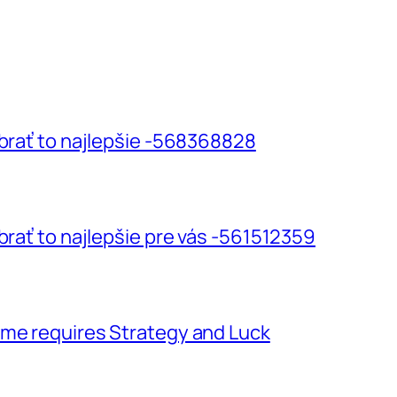
ybrať to najlepšie -568368828
brať to najlepšie pre vás -561512359
ame requires Strategy and Luck