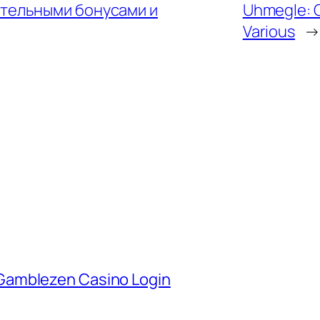
ательными бонусами и
Uhmegle: C
Various
→
Gamblezen Casino Login