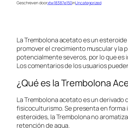
Geschreven door
xtw18387e150
in
Uncategorized
La Trembolona acetato es un esteroide 
promover el crecimiento muscular y la 
potencialmente severos, por lo que es
Los comentarios de los usuarios pueden 
¿Qué es la Trembolona Ac
La Trembolona acetato es un derivado de
fisicoculturismo. Se presenta en forma 
esteroides, la Trembolona no aromatiza,
retención de agua.