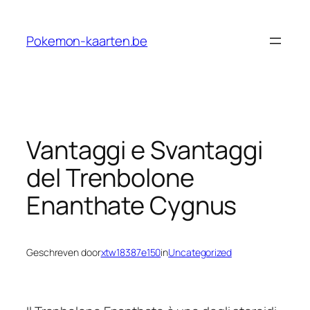
Ga
naar
Pokemon-kaarten.be
de
inhoud
Vantaggi e Svantaggi
del Trenbolone
Enanthate Cygnus
Geschreven door
xtw18387e150
in
Uncategorized