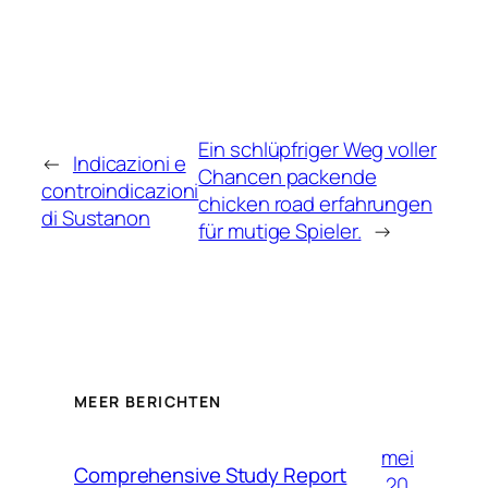
Ein schlüpfriger Weg voller
←
Indicazioni e
Chancen packende
controindicazioni
chicken road erfahrungen
di Sustanon
für mutige Spieler.
→
MEER BERICHTEN
mei
Comprehensive Study Report
20,