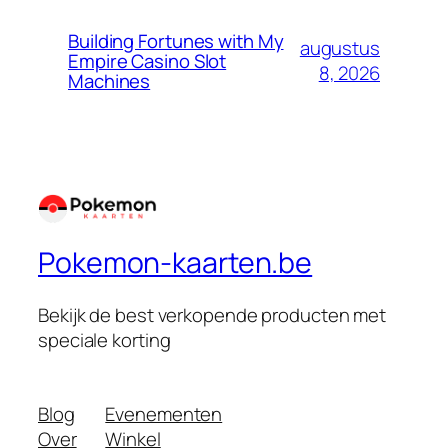
Building Fortunes with My
augustus
Empire Casino Slot
8, 2026
Machines
Pokemon-kaarten.be
Bekijk de best verkopende producten met
speciale korting
Blog
Evenementen
Over
Winkel