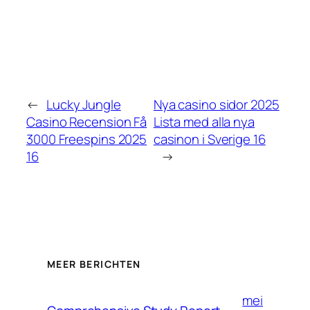
←
Lucky Jungle
Nya casino sidor 2025
Casino Recension Få
Lista med alla nya
3000 Freespins 2025
casinon i Sverige 16
16
→
MEER BERICHTEN
mei