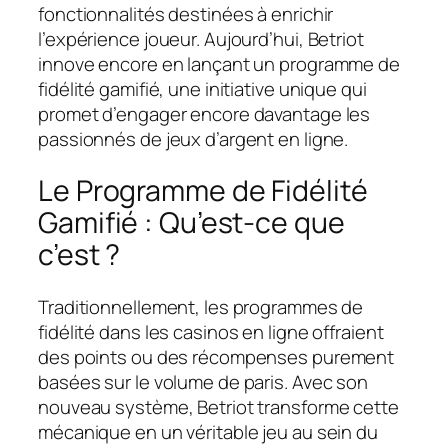
fonctionnalités destinées à enrichir
l’expérience joueur. Aujourd’hui, Betriot
innove encore en lançant un programme de
fidélité gamifié, une initiative unique qui
promet d’engager encore davantage les
passionnés de jeux d’argent en ligne.
Le Programme de Fidélité
Gamifié : Qu’est-ce que
c’est ?
Traditionnellement, les programmes de
fidélité dans les casinos en ligne offraient
des points ou des récompenses purement
basées sur le volume de paris. Avec son
nouveau système, Betriot transforme cette
mécanique en un véritable jeu au sein du