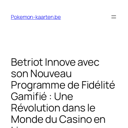
Ga
naar
Pokemon-kaarten.be
de
inhoud
Betriot Innove avec
son Nouveau
Programme de Fidélité
Gamifié : Une
Révolution dans le
Monde du Casino en