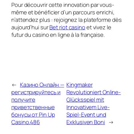
Pour découvrir cette innovation par vous-
même et bénéficier d’un parcours enrichi,
n’attendez plus : rejoignez la plateforme dès
aujourd’hui sur
Bet riot casino
et vivez le
futur du casino en ligne à la française.
←
Казино Онлайн —
Kingmaker
регистрируйтесь и
Revolutioniert Online-
получите
Glücksspiel mit
приветственные
Innovativem Live-
бонусы от Pin Up
Spiel-Event und
Casino.486
Exklusiven Boni
→