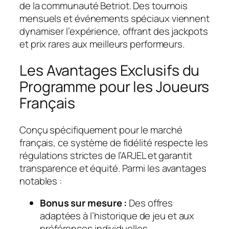
de la communauté Betriot. Des tournois
mensuels et événements spéciaux viennent
dynamiser l’expérience, offrant des jackpots
et prix rares aux meilleurs performeurs.
Les Avantages Exclusifs du
Programme pour les Joueurs
Français
Conçu spécifiquement pour le marché
français, ce système de fidélité respecte les
régulations strictes de l’ARJEL et garantit
transparence et équité. Parmi les avantages
notables :
Bonus sur mesure :
Des offres
adaptées à l’historique de jeu et aux
préférences individuelles.