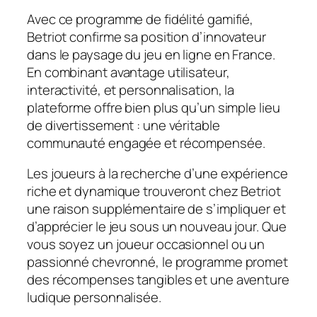
Avec ce programme de fidélité gamifié,
Betriot confirme sa position d’innovateur
dans le paysage du jeu en ligne en France.
En combinant avantage utilisateur,
interactivité, et personnalisation, la
plateforme offre bien plus qu’un simple lieu
de divertissement : une véritable
communauté engagée et récompensée.
Les joueurs à la recherche d’une expérience
riche et dynamique trouveront chez Betriot
une raison supplémentaire de s’impliquer et
d’apprécier le jeu sous un nouveau jour. Que
vous soyez un joueur occasionnel ou un
passionné chevronné, le programme promet
des récompenses tangibles et une aventure
ludique personnalisée.