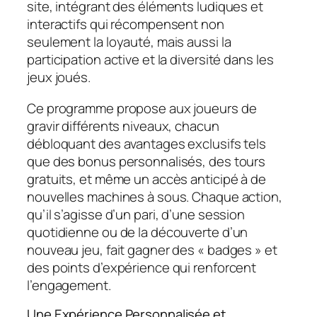
site, intégrant des éléments ludiques et
interactifs qui récompensent non
seulement la loyauté, mais aussi la
participation active et la diversité dans les
jeux joués.
Ce programme propose aux joueurs de
gravir différents niveaux, chacun
débloquant des avantages exclusifs tels
que des bonus personnalisés, des tours
gratuits, et même un accès anticipé à de
nouvelles machines à sous. Chaque action,
qu’il s’agisse d’un pari, d’une session
quotidienne ou de la découverte d’un
nouveau jeu, fait gagner des « badges » et
des points d’expérience qui renforcent
l’engagement.
Une Expérience Personnalisée et