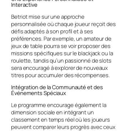
Interactive
Betriot mise sur une approche
personnalisée où chaque joueur reçoit des
défis adaptés à son profil et à ses
préférences. Par exemple, un amateur de
jeux de table pourra se voir proposer des
missions spécifiques sur le blackjack ou la
roulette, tandis qu’un passionné de slots
sera encouragé à explorer de nouveaux
titres pour accumuler des récompenses.
Intégration de la Communauté et des
Événements Spéciaux
Le programme encourage également la
dimension sociale en intégrant un
classement en temps réel où les joueurs
peuvent comparer leurs progrès avec ceux