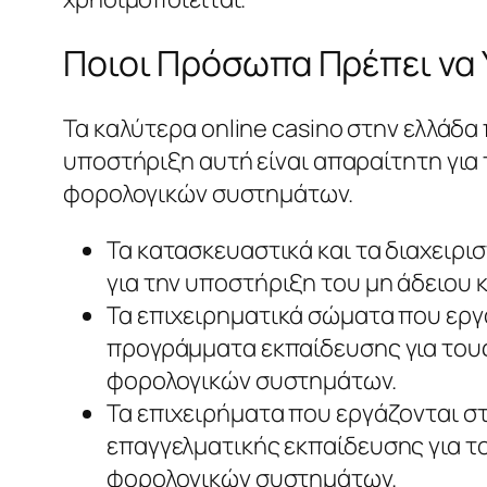
Ποιοι Πρόσωπα Πρέπει να 
Τα καλύτερα online casino στην ελλάδα
υποστήριξη αυτή είναι απαραίτητη για
φορολογικών συστημάτων.
Τα κατασκευαστικά και τα διαχειρι
για την υποστήριξη του μη άδειου κ
Τα επιχειρηματικά σώματα που εργ
προγράμματα εκπαίδευσης για του
φορολογικών συστημάτων.
Τα επιχειρήματα που εργάζονται σ
επαγγελματικής εκπαίδευσης για τ
φορολογικών συστημάτων.