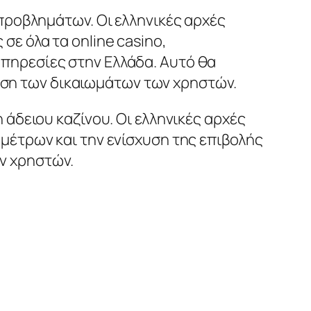
 προβλημάτων. Οι ελληνικές αρχές
σε όλα τα online casino,
πηρεσίες στην Ελλάδα. Αυτό θα
ση των δικαιωμάτων των χρηστών.
 άδειου καζίνου. Οι ελληνικές αρχές
 μέτρων και την ενίσχυση της επιβολής
ν χρηστών.