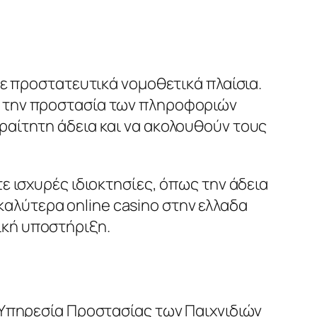
 σε προστατευτικά νομοθετικά πλαίσια.
αι την προστασία των πληροφοριών
αραίτητη άδεια και να ακολουθούν τους
τε ισχυρές ιδιοκτησίες, όπως την άδεια
αλύτερα online casino στην ελλαδα
ική υποστήριξη.
ή Υπηρεσία Προστασίας των Παιχνιδιών