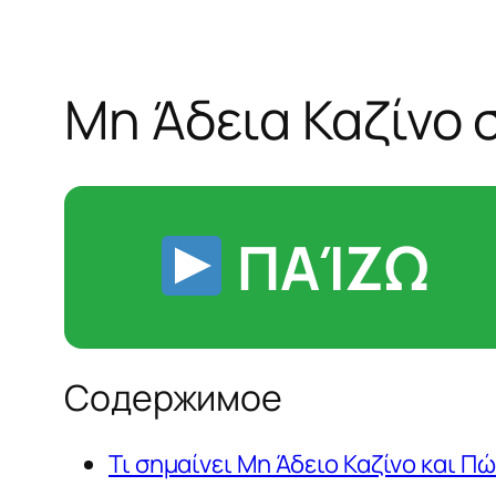
Μη Άδεια Καζίνο 
ΠΑΊΖΩ
Содержимое
Τι σημαίνει Μη Άδειο Καζίνο και Π