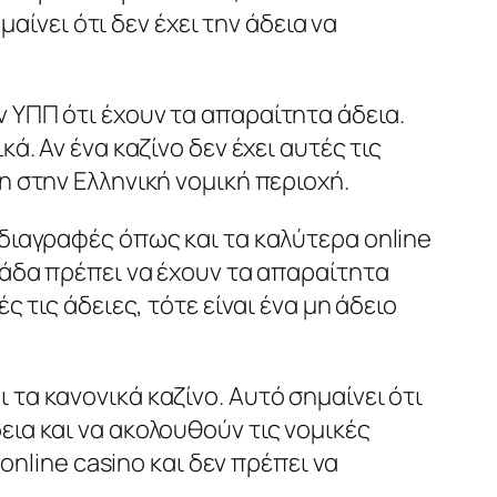
μαίνει ότι δεν έχει την άδεια να
ν ΥΠΠ ότι έχουν τα απαραίτητα άδεια.
ά. Αν ένα καζίνο δεν έχει αυτές τις
η στην Ελληνική νομική περιοχή.
οδιαγραφές όπως και τα καλύτερα online
λλάδα πρέπει να έχουν τα απαραίτητα
ς τις άδειες, τότε είναι ένα μη άδειο
 τα κανονικά καζίνο. Αυτό σημαίνει ότι
εια και να ακολουθούν τις νομικές
 online casino και δεν πρέπει να