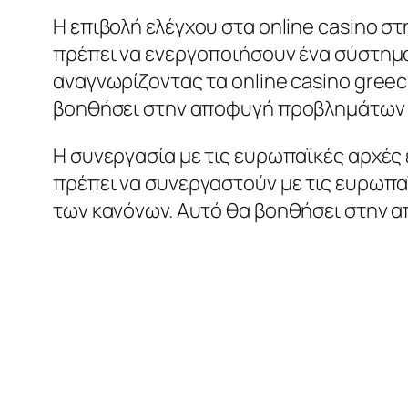
Η επιβολή ελέγχου στα online casino σ
πρέπει να ενεργοποιήσουν ένα σύστημα 
αναγνωρίζοντας τα online casino gree
βοηθήσει στην αποφυγή προβλημάτων ό
Η συνεργασία με τις ευρωπαϊκές αρχές 
πρέπει να συνεργαστούν με τις ευρωπαϊ
των κανόνων. Αυτό θα βοηθήσει στην 