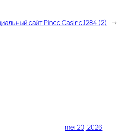
иальный сайт Pinco Casino.1284 (2)
→
mei 20, 2026