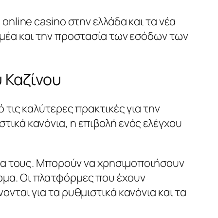
online casino στην ελλάδα και τα νέα
ομέα και την προστασία των εσόδων των
υ Καζίνου
 τις καλύτερες πρακτικές για την
τικά κανόνια, η επιβολή ενός ελέγχου
ματα τους. Μπορούν να χρησιμοποιήσουν
ρμα. Οι πλατφόρμες που έχουν
ονται για τα ρυθμιστικά κανόνια και τα