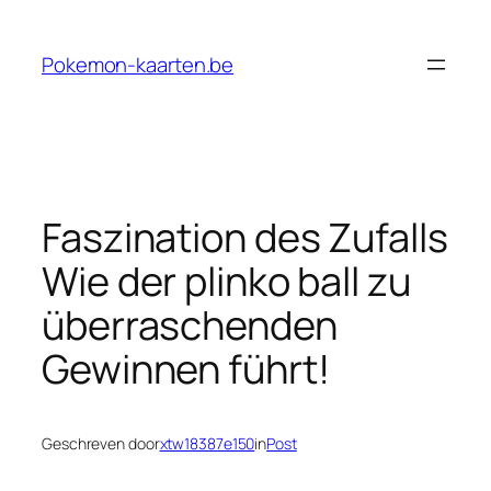
Ga
naar
Pokemon-kaarten.be
de
inhoud
Faszination des Zufalls
Wie der plinko ball zu
überraschenden
Gewinnen führt!
Geschreven door
xtw18387e150
in
Post