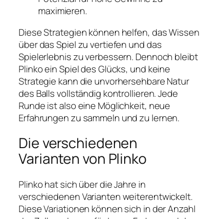
maximieren.
Diese Strategien können helfen, das Wissen
über das Spiel zu vertiefen und das
Spielerlebnis zu verbessern. Dennoch bleibt
Plinko ein Spiel des Glücks, und keine
Strategie kann die unvorhersehbare Natur
des Balls vollständig kontrollieren. Jede
Runde ist also eine Möglichkeit, neue
Erfahrungen zu sammeln und zu lernen.
Die verschiedenen
Varianten von Plinko
Plinko hat sich über die Jahre in
verschiedenen Varianten weiterentwickelt.
Diese Variationen können sich in der Anzahl