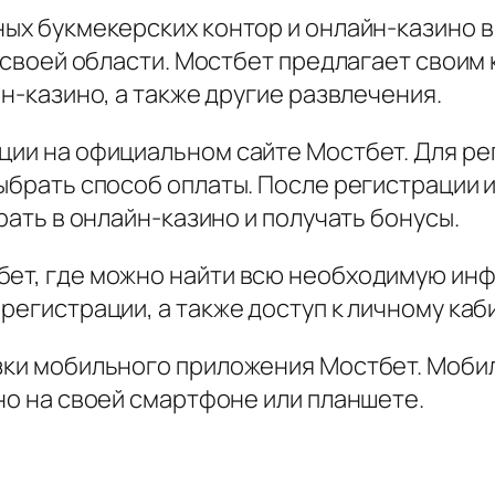
ных букмекерских контор и онлайн-казино в
в своей области. Мостбет предлагает своим
йн-казино, а также другие развлечения.
ации на официальном сайте Мостбет. Для ре
выбрать способ оплаты. После регистрации и
грать в онлайн-казино и получать бонусы.
бет, где можно найти всю необходимую инф
регистрации, а также доступ к личному каб
узки мобильного приложения Мостбет. Моб
ино на своей смартфоне или планшете.