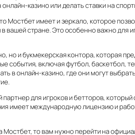
в онлайн-казино или делать ставки на спор
что Мостбет имеет и зеркало, которое позво
в вашей стране. Это особенно важно для иг
но, но и букмекерская контора, которая пр
ые события, включая футбол, баскетбол, те
ть в онлайн-казино, где они могут выбрать
гие.
й партнер для игроков и бетторов, которы
ния имеет международную лицензию и работ
а Мостбет, то вам нужно перейти на официа