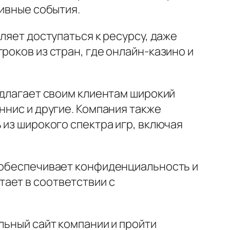
тивные события.
ляет доступаться к ресурсу, даже
роков из стран, где онлайн-казино и
едлагает своим клиентам широкий
ннис и другие. Компания также
 из широкого спектра игр, включая
й обеспечивает конфиденциальность и
ает в соответствии с
льный сайт компании и пройти