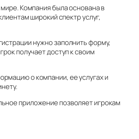
 мире. Компания была основана в
 клиентам широкий спектр услуг,
гистрации нужно заполнить форму,
грок получает доступ к своим
ормацию о компании, ее услугах и
инету.
ильное приложение позволяет игрокам