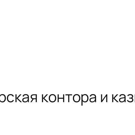
рская контора и ка