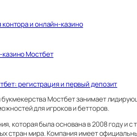
 контора и онлайн-казино
-казино Мостбет
остбет: регистрация и первый депозит
 букмекерства Мостбет занимает лидирующ
можностей для игроков и бетторов.
я, которая была основана в 2008 году и с 
ых стран мира. Компания имеет официальны