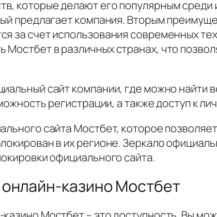
тв, которые делают его популярным среди
орый предлагает компания. Вторым преимущ
ся за счет использования современных те
 Мостбет в различных странах, что позвол
циальный сайт компании, где можно найти
зможность регистрации, а также доступ к ли
ального сайта Мостбет, которое позволяет
локирован в их регионе. Зеркало официаль
локировки официального сайта.
 онлайн-казино Мостбет
казино Мостбет – это доступность. Вы мож