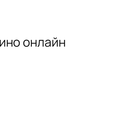
зино онлайн