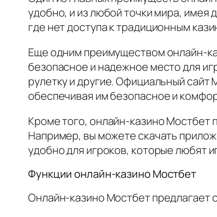
удобно, и из любой точки мира, имея 
где нет доступа к традиционным кази
Еще одним преимуществом онлайн-каз
безопасное и надежное место для игр
рулетку и другие. Официальный сайт
обеспечивая им безопасное и комфор
Кроме того, онлайн-казино Мостбет 
Например, вы можете скачать прилож
удобно для игроков, которые любят и
Функции онлайн-казино Мостбет
Онлайн-казино Мостбет предлагает 