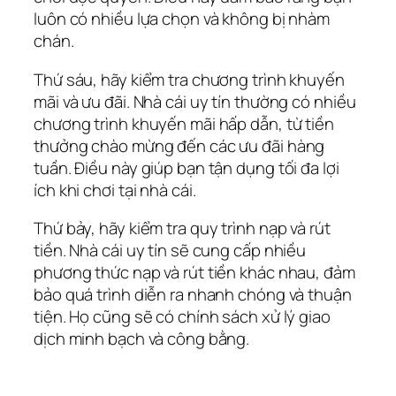
luôn có nhiều lựa chọn và không bị nhàm
chán.
Thứ sáu, hãy kiểm tra chương trình khuyến
mãi và ưu đãi. Nhà cái uy tín thường có nhiều
chương trình khuyến mãi hấp dẫn, từ tiền
thưởng chào mừng đến các ưu đãi hàng
tuần. Điều này giúp bạn tận dụng tối đa lợi
ích khi chơi tại nhà cái.
Thứ bảy, hãy kiểm tra quy trình nạp và rút
tiền. Nhà cái uy tín sẽ cung cấp nhiều
phương thức nạp và rút tiền khác nhau, đảm
bảo quá trình diễn ra nhanh chóng và thuận
tiện. Họ cũng sẽ có chính sách xử lý giao
dịch minh bạch và công bằng.