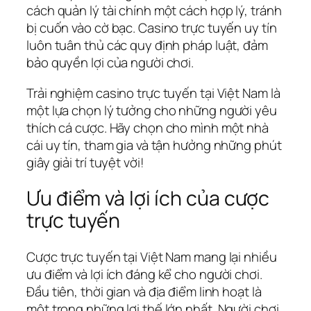
cách quản lý tài chính một cách hợp lý, tránh
bị cuốn vào cờ bạc. Casino trực tuyến uy tín
luôn tuân thủ các quy định pháp luật, đảm
bảo quyền lợi của người chơi.
Trải nghiệm casino trực tuyến tại Việt Nam là
một lựa chọn lý tưởng cho những người yêu
thích cá cược. Hãy chọn cho mình một nhà
cái uy tín, tham gia và tận hưởng những phút
giây giải trí tuyệt vời!
Ưu điểm và lợi ích của cược
trực tuyến
Cược trực tuyến tại Việt Nam mang lại nhiều
ưu điểm và lợi ích đáng kể cho người chơi.
Đầu tiên, thời gian và địa điểm linh hoạt là
một trong những lợi thế lớn nhất. Người chơi