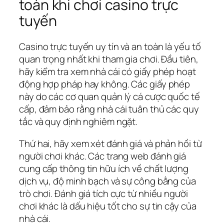
toàn khi chơi casino trực
tuyến
Casino trực tuyến uy tín và an toàn là yếu tố
quan trọng nhất khi tham gia chơi. Đầu tiên,
hãy kiểm tra xem nhà cái có giấy phép hoạt
động hợp pháp hay không. Các giấy phép
này do các cơ quan quản lý cá cược quốc tế
cấp, đảm bảo rằng nhà cái tuân thủ các quy
tắc và quy định nghiêm ngặt.
Thứ hai, hãy xem xét đánh giá và phản hồi từ
người chơi khác. Các trang web đánh giá
cung cấp thông tin hữu ích về chất lượng
dịch vụ, độ minh bạch và sự công bằng của
trò chơi. Đánh giá tích cực từ nhiều người
chơi khác là dấu hiệu tốt cho sự tin cậy của
nhà cái.