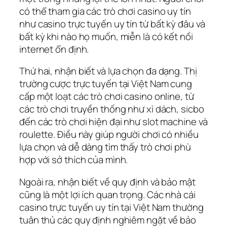
có thể tham gia các trò chơi casino uy tín
như casino trực tuyến uy tín từ bất kỳ đâu và
bất kỳ khi nào họ muốn, miễn là có kết nối
internet ổn định.
Thứ hai, nhận biết và lựa chọn đa dạng. Thị
trường cược trực tuyến tại Việt Nam cung
cấp một loạt các trò chơi casino online, từ
các trò chơi truyền thống như xì dách, sicbo
đến các trò chơi hiện đại như slot machine và
roulette. Điều này giúp người chơi có nhiều
lựa chọn và dễ dàng tìm thấy trò chơi phù
hợp với sở thích của mình.
Ngoài ra, nhận biết về quy định và bảo mật
cũng là một lợi ích quan trọng. Các nhà cái
casino trực tuyến uy tín tại Việt Nam thường
tuân thủ các quy định nghiêm ngặt về bảo