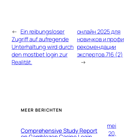
←
Ein reibungsloser
онлайн 2025 для
Zugriff auf aufregende
новичков и профи
Unterhaltung wird durch
рекомендации
den mostbet login zur
экспертов.716 (2)
Realität.
→
MEER BERICHTEN
mei
Comprehensive Study Report
20,
on Gamblezen Casino Login