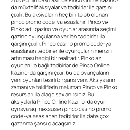
2025-ci ilin basmasında Pinco Online Kazino-
da müxtəlif aksiyalar və tədbirlər ilə qarşını
çıxılır. Bu aksiyaların heç biri tələb olunan
pinco promo code-ya əsaslanır. Pinco və
Pinko adlı qazino və oyunlar arasında seçimi
qazino oyunçularına verilən tədbirlər ilə
qarşını çıxılır. Pinco casino promo code-ya
əsaslanan tədbirlər ilə oyunçuların mənzili
artırılması həqiqi bir realitadır. Pinko az
oyunları ilə bağlı tədbirlər de Pinco Online
Kazino-da qarşını çıxır, bu da oyunçuların
yeni oyunları təsirli bir şans verir. Aksiyaların
zamanı və təkliflərin məlumatı Pinco və Pinko
resursları ilə əlaqə saxlanırsınız. Bu
aksiyalarla Pinco Online Kazino-da oyun
oynayaraq məxsusən pinco casino promo
code-ya əsaslanan tədbirlər ilə daha çox
qazanma şansı olacaqsınız.