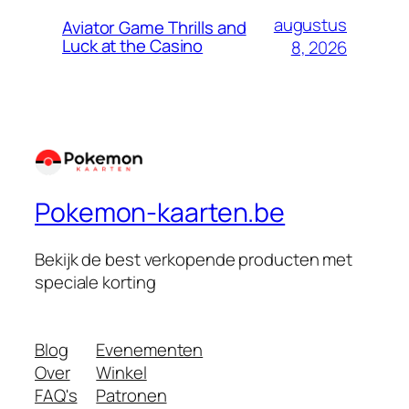
augustus
Aviator Game Thrills and
Luck at the Casino
8, 2026
Pokemon-kaarten.be
Bekijk de best verkopende producten met
speciale korting
Blog
Evenementen
Over
Winkel
FAQ's
Patronen