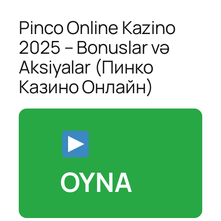
Pinco Online Kazino
2025 – Bonuslar və
Aksiyalar (Пинко
Казино Онлайн)
OYNA