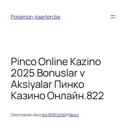
Ga
naar
Pokemon-kaarten.be
de
inhoud
Pinco Online Kazino
2025 Bonuslar v
Aksiyalar Пинко
Казино Онлайн.822
Geschreven door
xtw18387e150
in
News