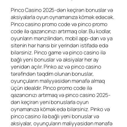
Pinco Casino 2025-dən keçirən bonuslar və
aksiyalarla oyun oynamanıza kömək edəcək.
Pinco casino promo code və pinco promo
code ilə qazancınızı artırmaq olar. Bu kodlar,
oyunların mənzilindən, mobil app-dan və ya
sitenin hər hansı bir yerindən istifadə edə
bilərsiniz. Pinco game və pinco casino ilə
bağlı yeni bonuslar və aksiyalar her ay
yenidən açılır. Pinko az və pinco casino
tərəfindən təqdim olunan bonuslar,
oyunçuların maliyyəsidən mənafə almaq
üçün idealdir. Pinco promo code ilə
qazancınızı artırmaq və pinco casino 2025-
dən keçirən yeni bonuslarla oyun
oynamanıza kömək edə bilərsiniz. Pinko və
pinco casino ilə bağlı yeni bonuslar və
aksiyalar, oyunçuların maliyyəsidən mənafə