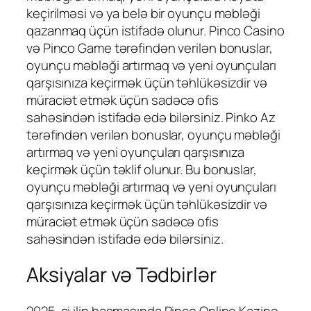
keçirilməsi və ya belə bir oyunçu məbləği
qazanmaq üçün istifadə olunur. Pinco Casino
və Pinco Game tərəfindən verilən bonuslar,
oyunçu məbləği artırmaq və yeni oyunçuları
qarşısınıza keçirmək üçün təhlükəsizdir və
müraciət etmək üçün sadəcə ofis
sahəsindən istifadə edə bilərsiniz. Pinko Az
tərəfindən verilən bonuslar, oyunçu məbləği
artırmaq və yeni oyunçuları qarşısınıza
keçirmək üçün təklif olunur. Bu bonuslar,
oyunçu məbləği artırmaq və yeni oyunçuları
qarşısınıza keçirmək üçün təhlükəsizdir və
müraciət etmək üçün sadəcə ofis
sahəsindən istifadə edə bilərsiniz.
Aksiyalar və Tədbirlər