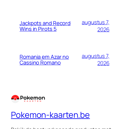
augustus 7,
Jackpots and Record
Wins in Pirots 5
2026
augustus 7,
Romania em Azar no
Cassino Romano
2026
Pokemon-kaarten.be