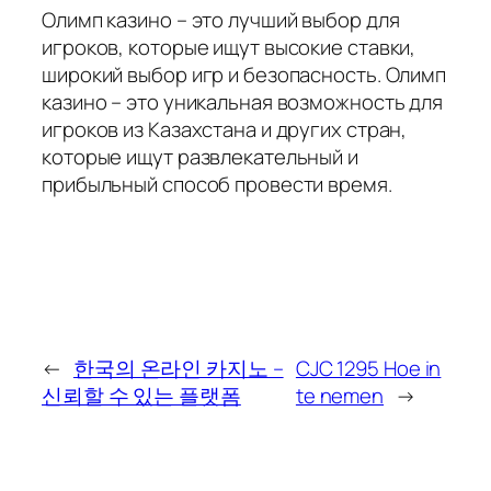
Олимп казино – это лучший выбор для
игроков, которые ищут высокие ставки,
широкий выбор игр и безопасность. Олимп
казино – это уникальная возможность для
игроков из Казахстана и других стран,
которые ищут развлекательный и
прибыльный способ провести время.
←
한국의 온라인 카지노 –
CJC 1295 Hoe in
신뢰할 수 있는 플랫폼
te nemen
→