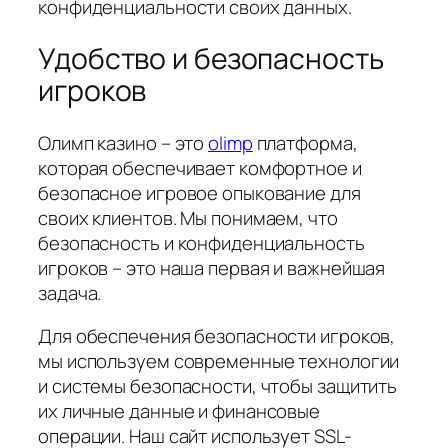
конфиденциальности своих данных.
Удобство и безопасность
игроков
Олимп казино – это
olimp
платформа,
которая обеспечивает комфортное и
безопасное игровое опыкование для
своих клиентов. Мы понимаем, что
безопасность и конфиденциальность
игроков – это наша первая и важнейшая
задача.
Для обеспечения безопасности игроков,
мы используем современные технологии
и системы безопасности, чтобы защитить
их личные данные и финансовые
операции. Наш сайт использует SSL-