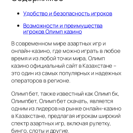
Удобство и безопасность игроков
Возможности и преимущества
игроков Олимп казино
В современном мире азартных игр и
онлайн-казино, где можно играть в любое
время и из любой точки мира, Олимп
казино официальный сайт в Казахстане –
это один из самых популярных и надежных
операторов в регионе.
Олимп бет, также известный как Олимп бк,
Олимпбет, Олимп бет скачать, является
одним из лидеров на рынке онлайн-казино
в Казахстане, предлагая игрокам широкий
спектр азартных игр, включая рулетку,
бинго, слоты и другие.