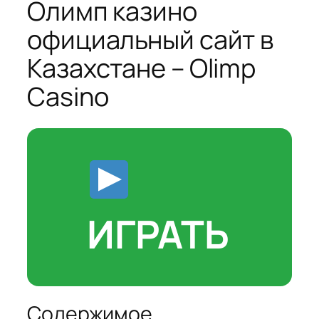
Олимп казино
официальный сайт в
Казахстане – Olimp
Casino
ИГРАТЬ
Содержимое