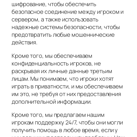
шифрование, чтобы обеспечить
безопасное соединение между игроком и
сервером, а также использовать
надежные системы безопасности, чтобы
предотвратить любые мошеннические
действия.
Кроме того, мы обеспечиваем
конфиденциальность игроков, не
раскрывая их личные данные третьим
лицам. Мы понимаем, что игроки хотят
играть в приватности, и мы обеспечиваем
им это, не требуя от них предоставления
дополнительной информации.
Кроме того, мы предлагаем нашим
игрокам поддержку 24/7, чтобы они могли
получить помощь в любое время, если у