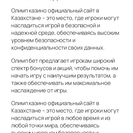
Олимп казино официальный сайт в
Казахстане – это место, где игроки могут
насладиться игрой в безопасной и
надежной среде, обеспечиваясь высоким
уровнем безопасности и
конфиденциальности своих данных.
Олимп бет предлагает игрокам широкий
спектр бонусов и акций, чтобы помочь им
начать игру с наилучшим результатом, а
также обеспечивать им максимальное
наслаждение от игры.
Олимп казино официальный сайт в
Казахстане – это место, где игроки могут
насладиться игрой в любое время и из
любой точки мира, обеспечиваясь
высоким уровнем безопасности и