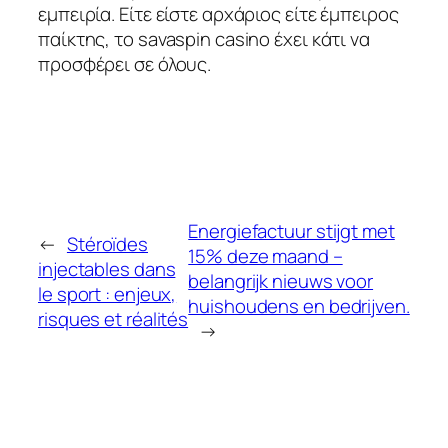
εμπειρία. Είτε είστε αρχάριος είτε έμπειρος
παίκτης, το savaspin casino έχει κάτι να
προσφέρει σε όλους.
Energiefactuur stijgt met
←
Stéroïdes
15% deze maand –
injectables dans
belangrijk nieuws voor
le sport : enjeux,
huishoudens en bedrijven.
risques et réalités
→