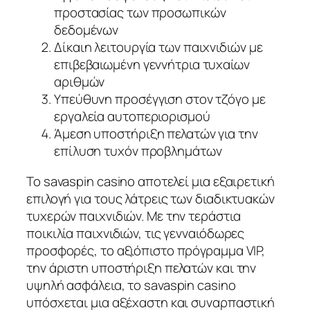
προστασίας των προσωπικών
δεδομένων
Δίκαιη λειτουργία των παιχνιδιών με
επιβεβαιωμένη γεννήτρια τυχαίων
αριθμών
Υπεύθυνη προσέγγιση στον τζόγο με
εργαλεία αυτοπεριορισμού
Άμεση υποστήριξη πελατών για την
επίλυση τυχόν προβλημάτων
Το savaspin casino αποτελεί μια εξαιρετική
επιλογή για τους λάτρεις των διαδικτυακών
τυχερών παιχνιδιών. Με την τεράστια
ποικιλία παιχνιδιών, τις γενναιόδωρες
προσφορές, το αξιόπιστο πρόγραμμα VIP,
την άριστη υποστήριξη πελατών και την
υψηλή ασφάλεια, το savaspin casino
υπόσχεται μια αξέχαστη και συναρπαστική