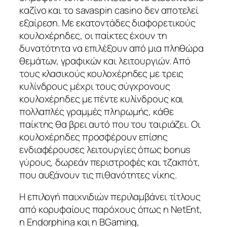
καζίνο και το savaspin casino δεν αποτελεί
εξαίρεση. Με εκατοντάδες διαφορετικούς
κουλοχέρηδες, οι παίκτες έχουν τη
δυνατότητα να επιλέξουν από μια πληθώρα
θεμάτων, γραφικών και λειτουργιών. Από
τους κλασικούς κουλοχέρηδες με τρεις
κυλίνδρους μέχρι τους σύγχρονους
κουλοχέρηδες με πέντε κυλίνδρους και
πολλαπλές γραμμές πληρωμής, κάθε
παίκτης θα βρει αυτό που του ταιριάζει. Οι
κουλοχέρηδες προσφέρουν επίσης
ενδιαφέρουσες λειτουργίες όπως bonus
γύρους, δωρεάν περιστροφές και τζακπότ,
που αυξάνουν τις πιθανότητες νίκης.
Η επιλογή παιχνιδιών περιλαμβάνει τίτλους
από κορυφαίους παρόχους όπως η NetEnt,
η Endorphina και η BGaming,