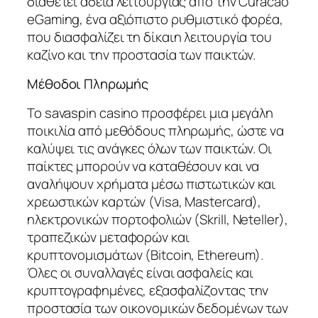
διαθέτει άδεια λειτουργίας από την Curacao
eGaming, ένα αξιόπιστο ρυθμιστικό φορέα,
που διασφαλίζει τη δίκαιη λειτουργία του
καζίνο και την προστασία των παικτών.
Μέθοδοι Πληρωμής
Το savaspin casino προσφέρει μια μεγάλη
ποικιλία από μεθόδους πληρωμής, ώστε να
καλύψει τις ανάγκες όλων των παικτών. Οι
παίκτες μπορούν να καταθέσουν και να
αναλήψουν χρήματα μέσω πιστωτικών και
χρεωστικών καρτών (Visa, Mastercard),
ηλεκτρονικών πορτοφολιών (Skrill, Neteller),
τραπεζικών μεταφορών και
κρυπτονομισμάτων (Bitcoin, Ethereum).
Όλες οι συναλλαγές είναι ασφαλείς και
κρυπτογραφημένες, εξασφαλίζοντας την
προστασία των οικονομικών δεδομένων των