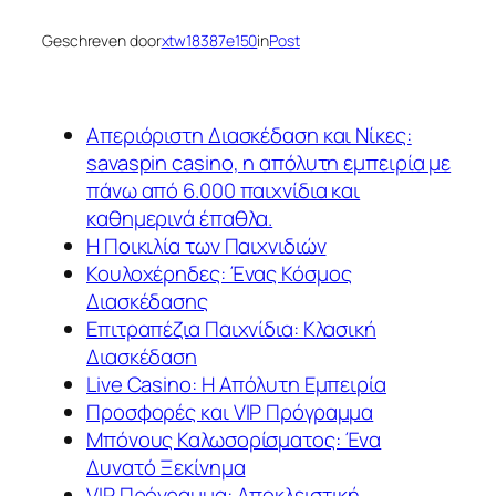
Geschreven door
xtw18387e150
in
Post
Απεριόριστη Διασκέδαση και Νίκες:
savaspin casino, η απόλυτη εμπειρία με
πάνω από 6.000 παιχνίδια και
καθημερινά έπαθλα.
Η Ποικιλία των Παιχνιδιών
Κουλοχέρηδες: Ένας Κόσμος
Διασκέδασης
Επιτραπέζια Παιχνίδια: Κλασική
Διασκέδαση
Live Casino: Η Απόλυτη Εμπειρία
Προσφορές και VIP Πρόγραμμα
Μπόνους Καλωσορίσματος: Ένα
Δυνατό Ξεκίνημα
VIP Πρόγραμμα: Αποκλειστική