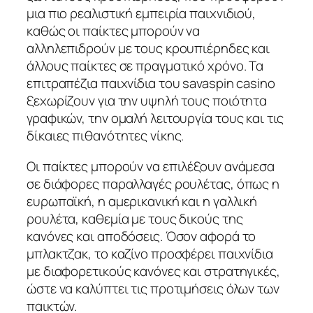
μια πιο ρεαλιστική εμπειρία παιχνιδιού,
καθώς οι παίκτες μπορούν να
αλληλεπιδρούν με τους κρουπιέρηδες και
άλλους παίκτες σε πραγματικό χρόνο. Τα
επιτραπέζια παιχνίδια του savaspin casino
ξεχωρίζουν για την υψηλή τους ποιότητα
γραφικών, την ομαλή λειτουργία τους και τις
δίκαιες πιθανότητες νίκης.
Οι παίκτες μπορούν να επιλέξουν ανάμεσα
σε διάφορες παραλλαγές ρουλέτας, όπως η
ευρωπαϊκή, η αμερικανική και η γαλλική
ρουλέτα, καθεμία με τους δικούς της
κανόνες και αποδόσεις. Όσον αφορά το
μπλακτζακ, το καζίνο προσφέρει παιχνίδια
με διαφορετικούς κανόνες και στρατηγικές,
ώστε να καλύπτει τις προτιμήσεις όλων των
παικτών.