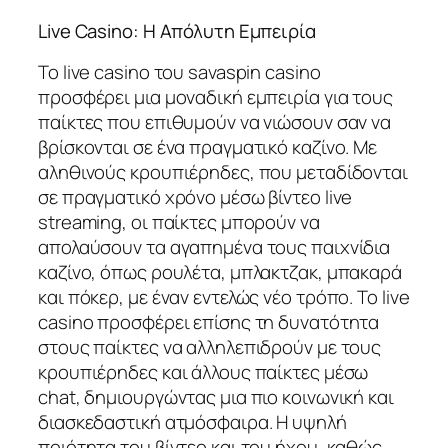
Live Casino: Η Απόλυτη Εμπειρία
Το live casino του savaspin casino
προσφέρει μια μοναδική εμπειρία για τους
παίκτες που επιθυμούν να νιώσουν σαν να
βρίσκονται σε ένα πραγματικό καζίνο. Με
αληθινούς κρουπιέρηδες, που μεταδίδονται
σε πραγματικό χρόνο μέσω βίντεο live
streaming, οι παίκτες μπορούν να
απολαύσουν τα αγαπημένα τους παιχνίδια
καζίνο, όπως ρουλέτα, μπλακτζακ, μπακαρά
και πόκερ, με έναν εντελώς νέο τρόπο. Το live
casino προσφέρει επίσης τη δυνατότητα
στους παίκτες να αλληλεπιδρούν με τους
κρουπιέρηδες και άλλους παίκτες μέσω
chat, δημιουργώντας μια πιο κοινωνική και
διασκεδαστική ατμόσφαιρα. Η υψηλή
ποιότητα του βίντεο και του ήχου, καθώς