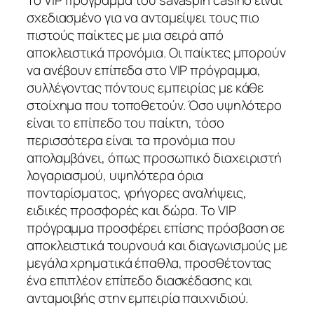
σχεδιασμένο για να ανταμείψει τους πιο
πιστούς παίκτες με μια σειρά από
αποκλειστικά προνόμια. Οι παίκτες μπορούν
να ανέβουν επίπεδα στο VIP πρόγραμμα,
συλλέγοντας πόντους εμπειρίας με κάθε
στοίχημα που τοποθετούν. Όσο υψηλότερο
είναι το επίπεδο του παίκτη, τόσο
περισσότερα είναι τα προνόμια που
απολαμβάνει, όπως προσωπικό διαχειριστή
λογαριασμού, υψηλότερα όρια
πονταρίσματος, γρήγορες αναλήψεις,
ειδικές προσφορές και δώρα. Το VIP
πρόγραμμα προσφέρει επίσης πρόσβαση σε
αποκλειστικά τουρνουά και διαγωνισμούς με
μεγάλα χρηματικά έπαθλα, προσθέτοντας
ένα επιπλέον επίπεδο διασκέδασης και
ανταμοιβής στην εμπειρία παιχνιδιού.