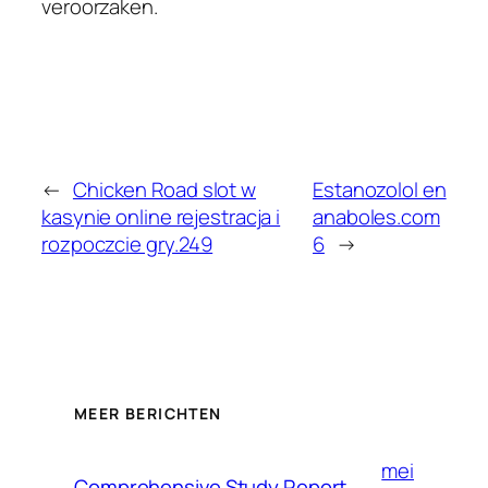
veroorzaken.
←
Chicken Road slot w
Estanozolol en
kasynie online rejestracja i
anaboles.com
rozpoczcie gry.249
6
→
MEER BERICHTEN
mei
Comprehensive Study Report