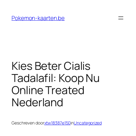
Ga
naar
Pokemon-kaarten.be
de
inhoud
Kies Beter Cialis
Tadalafil: Koop Nu
Online Treated
Nederland
Geschreven door
xtw18387e150
in
Uncategorized