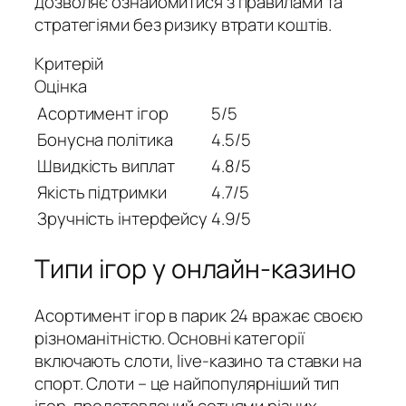
дозволяє ознайомитися з правилами та
стратегіями без ризику втрати коштів.
Критерій
Оцінка
Асортимент ігор
5/5
Бонусна політика
4.5/5
Швидкість виплат
4.8/5
Якість підтримки
4.7/5
Зручність інтерфейсу
4.9/5
Типи ігор у онлайн-казино
Асортимент ігор в парик 24 вражає своєю
різноманітністю. Основні категорії
включають слоти, live-казино та ставки на
спорт. Слоти – це найпопулярніший тип