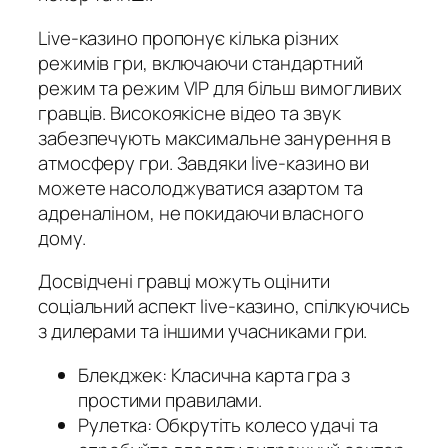
Live-казино пропонує кілька різних
режимів гри, включаючи стандартний
режим та режим VIP для більш вимогливих
гравців. Високоякісне відео та звук
забезпечують максимальне занурення в
атмосферу гри. Завдяки live-казино ви
можете насолоджуватися азартом та
адреналіном, не покидаючи власного
дому.
Досвідчені гравці можуть оцінити
соціальний аспект live-казино, спілкуючись
з дилерами та іншими учасниками гри.
Блекджек: Класична карта гра з
простими правилами.
Рулетка: Обкрутіть колесо удачі та