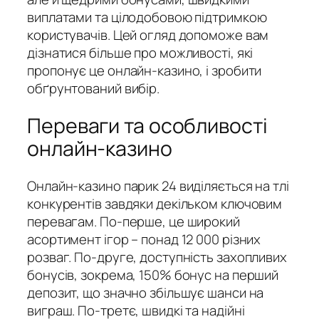
виплатами та цілодобовою підтримкою
користувачів. Цей огляд допоможе вам
дізнатися більше про можливості, які
пропонує це онлайн-казино, і зробити
обґрунтований вибір.
Переваги та особливості
онлайн-казино
Онлайн-казино парик 24 виділяється на тлі
конкурентів завдяки декільком ключовим
перевагам. По-перше, це широкий
асортимент ігор – понад 12 000 різних
розваг. По-друге, доступність захопливих
бонусів, зокрема, 150% бонус на перший
депозит, що значно збільшує шанси на
виграш. По-третє, швидкі та надійні