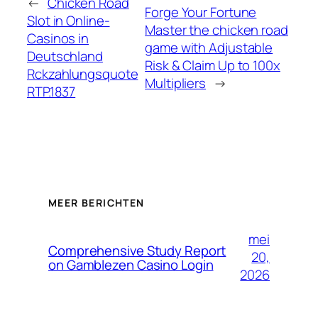
←
Chicken Road
Forge Your Fortune
Slot in Online-
Master the chicken road
Casinos in
game with Adjustable
Deutschland
Risk & Claim Up to 100x
Rckzahlungsquote
Multipliers
→
RTP.1837
MEER BERICHTEN
mei
Comprehensive Study Report
20,
on Gamblezen Casino Login
2026