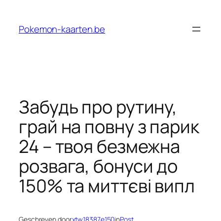
Ga
naar
Pokemon-kaarten.be
de
inhoud
Забудь про рутину,
грай на повну з парик
24 – твоя безмежна
розвага, бонуси до
150% та миттєві випл
Geschreven door
xtw18387e150
in
Post