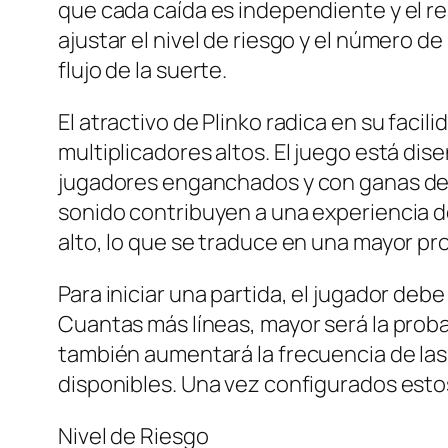
que cada caída es independiente y el re
ajustar el nivel de riesgo y el número d
flujo de la suerte.
El atractivo de Plinko radica en su fac
multiplicadores altos. El juego está di
jugadores enganchados y con ganas de c
sonido contribuyen a una experiencia de
alto, lo que se traduce en una mayor pr
Para iniciar una partida, el jugador debe
Cuantas más líneas, mayor será la proba
también aumentará la frecuencia de las g
disponibles. Una vez configurados estos 
Nivel de Riesgo