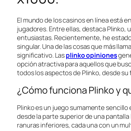
El mundo de los casinos en línea está 
jugadores. Entre ellas, destaca Plinko
entusiastas. Recientemente, he estado 
singular. Una de las cosas que más llam
significativo. Las
plinko opiniones
gene
opción atractiva para aquellos que busc
todos los aspectos de Plinko, desde su 
¿Cómo funciona Plinko y qu
Plinko es un juego sumamente sencillo e
desde la parte superior de una pantalla 
ranuras inferiores, cada una con un mul