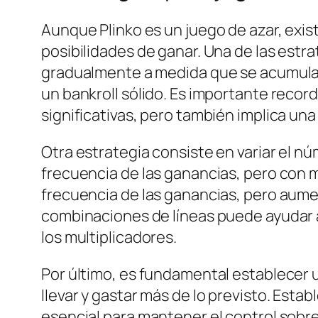
Aunque Plinko es un juego de azar, exi
posibilidades de ganar. Una de las est
gradualmente a medida que se acumulan 
un bankroll sólido. Es importante record
significativas, pero también implica un
Otra estrategia consiste en variar el nú
frecuencia de las ganancias, pero con mu
frecuencia de las ganancias, pero aume
combinaciones de líneas puede ayudar a 
los multiplicadores.
Por último, es fundamental establecer un
llevar y gastar más de lo previsto. Esta
esencial para mantener el control sobre