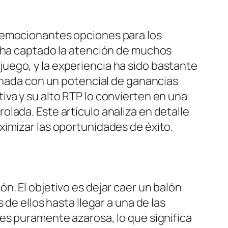
y emocionantes opciones para los
e ha captado la atención de muchos
uego, y la experiencia ha sido bastante
binada con un potencial de ganancias
va y su alto RTP lo convierten en una
lada. Este artículo analiza en detalle
ximizar las oportunidades de éxito.
n. El objetivo es dejar caer un balón
de ellos hasta llegar a una de las
es puramente azarosa, lo que significa