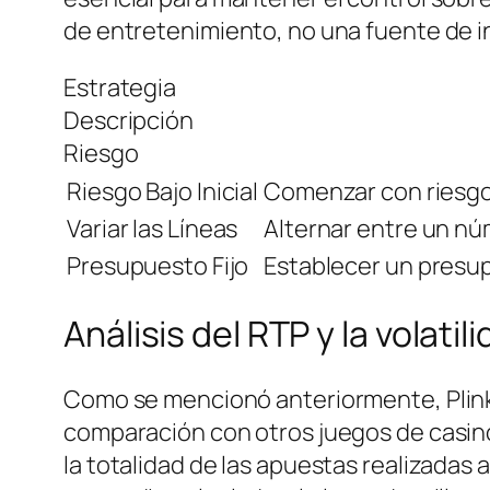
de entretenimiento, no una fuente de i
Estrategia
Descripción
Riesgo
Riesgo Bajo Inicial
Comenzar con riesgo
Variar las Líneas
Alternar entre un núm
Presupuesto Fijo
Establecer un presup
Análisis del RTP y la volatil
Como se mencionó anteriormente, Plinko
comparación con otros juegos de casino 
la totalidad de las apuestas realizadas