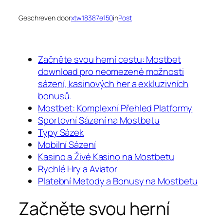
Geschreven door
xtw18387e150
in
Post
Začněte svou herní cestu: Mostbet
download pro neomezené možnosti
sázení, kasinových her a exkluzivních
bonusů.
Mostbet: Komplexní Přehled Platformy
Sportovní Sázení na Mostbetu
Typy Sázek
Mobilní Sázení
Kasino a Živé Kasino na Mostbetu
Rychlé Hry a Aviator
Platební Metody a Bonusy na Mostbetu
Začněte svou herní