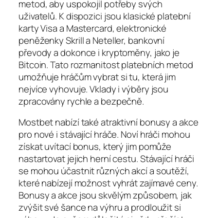
metod, aby uspokojil potřeby svých
uživatelů. K dispozici jsou klasické platební
karty Visa a Mastercard, elektronické
peněženky Skrill a Neteller, bankovní
převody a dokonce i kryptoměny, jako je
Bitcoin. Tato rozmanitost platebních metod
umožňuje hráčům vybrat si tu, která jim
nejvíce vyhovuje. Vklady i výběry jsou
zpracovány rychle a bezpečně.
Mostbet nabízí také atraktivní bonusy a akce
pro nové i stávající hráče. Noví hráči mohou
získat uvítací bonus, který jim pomůže
nastartovat jejich herní cestu. Stávající hráči
se mohou účastnit různých akcí a soutěží,
které nabízejí možnost vyhrát zajímavé ceny.
Bonusy a akce jsou skvělým způsobem, jak
zvýšit své šance na výhru a prodloužit si