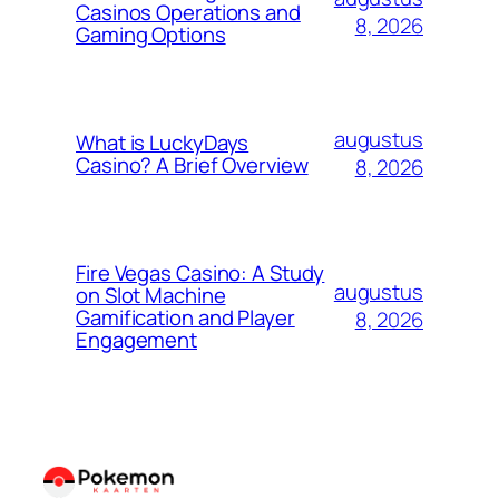
Casinos Operations and
8, 2026
Gaming Options
augustus
What is LuckyDays
Casino? A Brief Overview
8, 2026
Fire Vegas Casino: A Study
augustus
on Slot Machine
Gamification and Player
8, 2026
Engagement