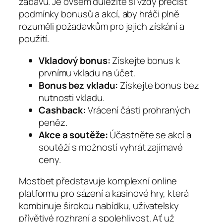
zábavu. Je ovšem důležité si vždy přečíst
podmínky bonusů a akcí, aby hráči plně
rozuměli požadavkům pro jejich získání a
použití.
Vkladový bonus:
Získejte bonus k
prvnímu vkladu na účet.
Bonus bez vkladu:
Získejte bonus bez
nutnosti vkladu.
Cashback:
Vrácení části prohraných
peněz.
Akce a soutěže:
Účastněte se akcí a
soutěží s možností vyhrát zajímavé
ceny.
Mostbet představuje komplexní online
platformu pro sázení a kasinové hry, která
kombinuje širokou nabídku, uživatelsky
přívětivé rozhraní a spolehlivost. Ať už