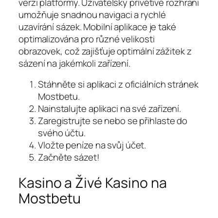
verzi platformy. Uživatelsky přívětivé rozhraní
umožňuje snadnou navigaci a rychlé
uzavírání sázek. Mobilní aplikace je také
optimalizována pro různé velikosti
obrazovek, což zajišťuje optimální zážitek z
sázení na jakémkoli zařízení.
Stáhněte si aplikaci z oficiálních stránek
Mostbetu.
Nainstalujte aplikaci na své zařízení.
Zaregistrujte se nebo se přihlaste do
svého účtu.
Vložte peníze na svůj účet.
Začněte sázet!
Kasino a Živé Kasino na
Mostbetu