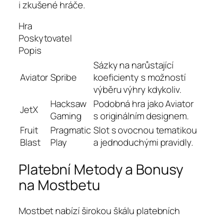
i zkušené hráče.
Hra
Poskytovatel
Popis
Sázky na narůstající
Aviator
Spribe
koeficienty s možností
výběru výhry kdykoliv.
Hacksaw
Podobná hra jako Aviator
JetX
Gaming
s originálním designem.
Fruit
Pragmatic
Slot s ovocnou tematikou
Blast
Play
a jednoduchými pravidly.
Platební Metody a Bonusy
na Mostbetu
Mostbet nabízí širokou škálu platebních