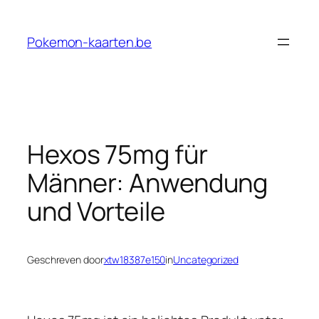
Ga
naar
Pokemon-kaarten.be
de
inhoud
Hexos 75mg für
Männer: Anwendung
und Vorteile
Geschreven door
xtw18387e150
in
Uncategorized