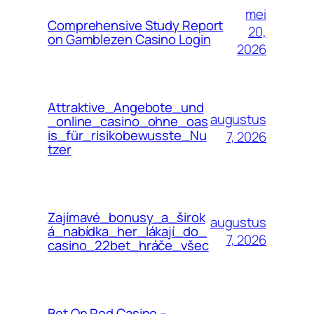
mei
Comprehensive Study Report
20,
on Gamblezen Casino Login
2026
Attraktive_Angebote_und
augustus
_online_casino_ohne_oas
is_für_risikobewusste_Nu
7, 2026
tzer
Zajímavé_bonusy_a_širok
augustus
á_nabídka_her_lákají_do_
7, 2026
casino_22bet_hráče_všec
Bet On Red Casino –