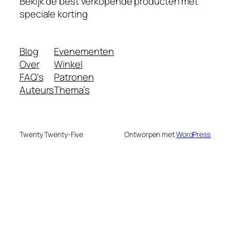
Bekijk de best verkopende producten met
speciale korting
Blog
Evenementen
Over
Winkel
FAQ's
Patronen
Auteurs
Thema’s
Twenty Twenty-Five
Ontworpen met
WordPress