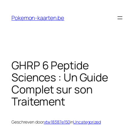
Ga
naar
Pokemon-kaarten.be
de
inhoud
GHRP 6 Peptide
Sciences : Un Guide
Complet sur son
Traitement
Geschreven door
xtw18387e150
in
Uncategorized