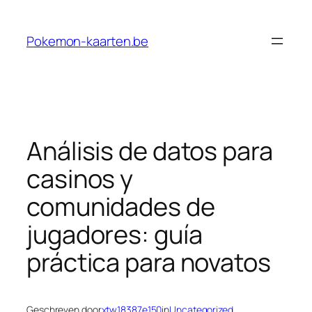
Ga
naar
Pokemon-kaarten.be
de
inhoud
Análisis de datos para
casinos y
comunidades de
jugadores: guía
práctica para novatos
Geschreven door
xtw18387e150
in
Uncategorized