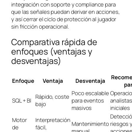
integración con soporte y compliance para
que las señales puedan derivar en acciones,
y así cerrar el ciclo de protección al jugador
sin fricción operacional.
Comparativa rápida de
enfoques (ventajas y
desventajas)
Recome
Enfoque
Ventaja
Desventaja
pa
Poco escalable
Operaci
Rápido, coste
SQL + BI
para eventos
analista
bajo
masivos
iniciales
Detecci
Motor
Interpretación
Mantenimiento
riesgos 
de
fácil,
manual
accione