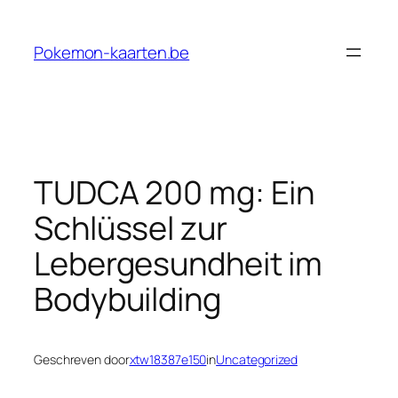
Ga
naar
Pokemon-kaarten.be
de
inhoud
TUDCA 200 mg: Ein
Schlüssel zur
Lebergesundheit im
Bodybuilding
Geschreven door
xtw18387e150
in
Uncategorized