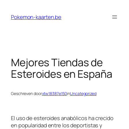
Ga
naar
Pokemon-kaarten.be
de
inhoud
Mejores Tiendas de
Esteroides en España
Geschreven door
xtw18387e150
in
Uncategorized
El uso de esteroides anabólicos ha crecido
en popularidad entre los deportistas y