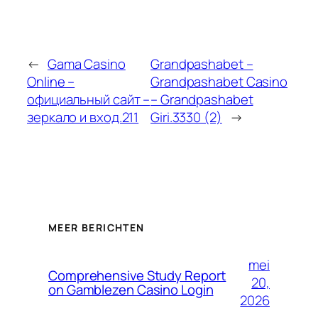
←
Gama Casino
Grandpashabet –
Online –
Grandpashabet Casino
официальный сайт –
– Grandpashabet
зеркало и вход.211
Giri.3330 (2)
→
MEER BERICHTEN
mei
Comprehensive Study Report
20,
on Gamblezen Casino Login
2026