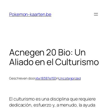
Ga
naar
Pokemon-kaarten.be
de
inhoud
Acnegen 20 Bio: Un
Aliado en el Culturismo
Geschreven door
xtw18387e150
in
Uncategorized
El culturismo es una disciplina que requiere
dedicación, esfuerzo y, a menudo, la ayuda